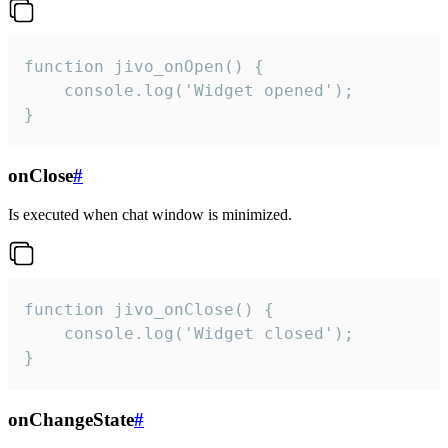
function jivo_onOpen() {

    console.log('Widget opened');

}
onClose
#
Is executed when chat window is minimized.
function jivo_onClose() {

    console.log('Widget closed');

}
onChangeState
#