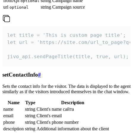
fromApi
string
Campaign name
optional
url
string
Campaign source
optional
let title = 'This is custom page title';

let url = 'https://site.com/url_to_page?q=p
jivo_api.sendPageTitle(title, true, url);
setContactInfo
#
Sets the contact info for the visitor. The data is displayed to the agent
similarly as if the visitors introduced themselves in the chat window.
Name
Type
Description
name
string
Client's name сайта
email
string
Client's email
phone
string
Client's phone number
description
string
Additional information about the client