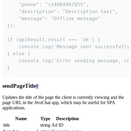
    "phone": "+14084987855",

    "description": "Description text",

    "message": "Offline message"

});

if (apiResult.result === 'ok') {

    console.log('Message sent successfully'
} else {

    console.log('Error sending message, rea
}
sendPageTitle
#
Updates the title of the page the client is currently viewing and the
page URL in the JivoChat app, which may be useful for SPA
applications.
Name
Type
Description
title
string
Ad ID