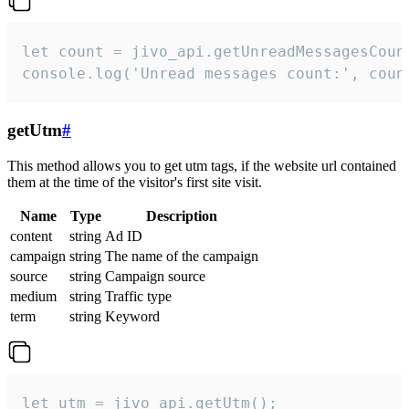
let count = jivo_api.getUnreadMessagesCount
console.log('Unread messages count:', coun
getUtm
#
This method allows you to get utm tags, if the website url contained
them at the time of the visitor's first site visit.
Name
Type
Description
content
string
Ad ID
campaign
string
The name of the campaign
source
string
Campaign source
medium
string
Traffic type
term
string
Keyword
let utm = jivo_api.getUtm();
