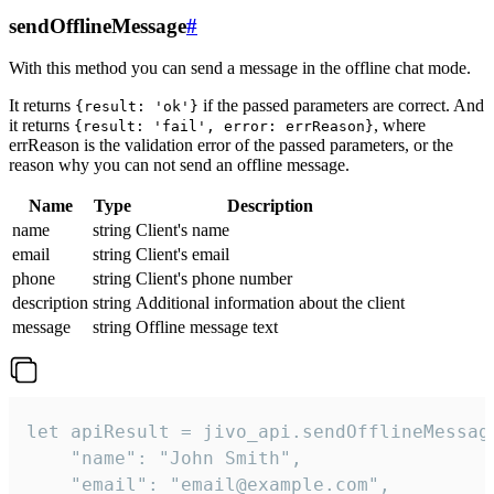
sendOfflineMessage
#
With this method you can send a message in the offline chat mode.
It returns
if the passed parameters are correct. And
{result: 'ok'}
it returns
, where
{result: 'fail', error: errReason}
errReason is the validation error of the passed parameters, or the
reason why you can not send an offline message.
Name
Type
Description
name
string
Client's name
email
string
Client's email
phone
string
Client's phone number
description
string
Additional information about the client
message
string
Offline message text
let apiResult = jivo_api.sendOfflineMessage
    "name": "John Smith",

    "email": "email@example.com",
