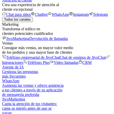
Atención al cliente
Crea una experiencia de atención al
cliente excepcional
Chat para sitios
Chatbot
WhatsApp
Instagram
Telegram
Todos los canales
Marketing
Transforma el tráfico en
clientes potenciales cualificados
JivoMarketing
Devolución de llamadas
Ventas
Consigue más ventas, un mayor valor medio
de los pedidos y una mayor base de clientes
Teléfono empresarial de JivoChat
Chat de equipos de JivoChat
Integraciones
Teléfono Plus
Video llamadas
CRM
Agente de IA
Gestiona las preguntas
más frecuentes
WhatsApp
Aumenta las ventas y ofrece asistencia
a tus clientes a través de su aplicación
de mensajería preferida
JivoMarketing
Capta la atención de tus visitantes:
capta su interés antes de que se
vayan