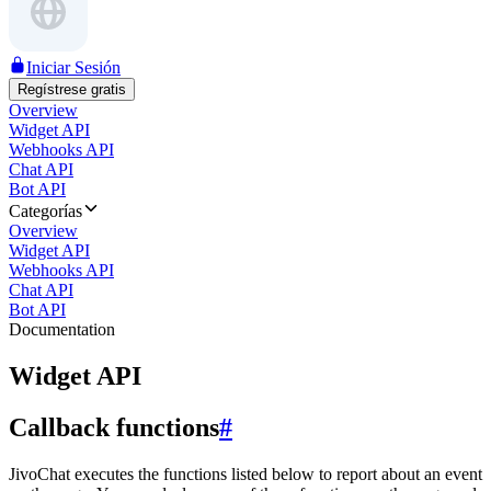
Iniciar Sesión
Regístrese gratis
Overview
Widget API
Webhooks API
Chat API
Bot API
Categorías
Overview
Widget API
Webhooks API
Chat API
Bot API
Documentation
Widget API
Callback functions
#
JivoChat executes the functions listed below to report about an event