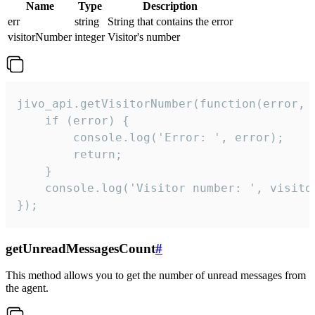
Name
Type
Description
err
string
String that contains the error
visitorNumber
integer
Visitor's number
jivo_api.getVisitorNumber(function(error, v
    if (error) {

        console.log('Error: ', error);

        return;

    }  

    console.log('Visitor number: ', visitor
});
getUnreadMessagesCount
#
This method allows you to get the number of unread messages from
the agent.