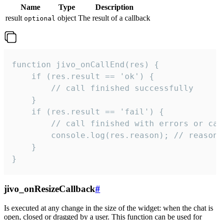
Name
Type
Description
result
object
The result of a callback
optional
function jivo_onCallEnd(res) {

    if (res.result == 'ok') {

        // call finished successfully

    }

    if (res.result == 'fail') {

        // call finished with errors or can
        console.log(res.reason); // reason 
    }

}
jivo_onResizeCallback
#
Is executed at any change in the size of the widget: when the chat is
open, closed or dragged by a user. This function can be used for