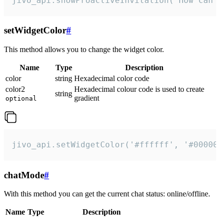
jivo_api.showProactiveInvitation("How can 
setWidgetColor
#
This method allows you to change the widget color.
Name
Type
Description
color
string
Hexadecimal color code
color2
Hexadecimal colour code is used to create
string
gradient
optional
jivo_api.setWidgetColor('#ffffff', '#00000
chatMode
#
With this method you can get the current chat status: online/offline.
Name
Type
Description