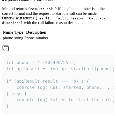
Method returns
if the phone number is in the
{result: 'ok'}
correct format and the request to start the call can be made.
Otherwise it returns
{result: 'fail', reason: 'Callback
with the call failure reason details.
disabled'}
Name
Type
Description
phone
string
Phone number
let phone = '+14084987855';

let apiResult = jivo_api.startCall(phone);

if (apiResult.result === 'ok') {

    console.log('Call started, phone: ', ph
} else {

    console.log('Failed to start the call,
}