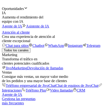
Oportunidades
IA
Aumenta el rendimiento del
equipo con IA
Agente de IA
Asistente de IA
Atención al cliente
Crea una experiencia de atención al
cliente excepcional
Chat para sitios
Chatbot
WhatsApp
Instagram
Telegram
Todos los canales
Marketing
Transforma el tráfico en
clientes potenciales cualificados
JivoMarketing
Devolución de llamadas
Ventas
Consigue más ventas, un mayor valor medio
de los pedidos y una mayor base de clientes
Teléfono empresarial de JivoChat
Chat de equipos de JivoChat
Integraciones
Teléfono Plus
Video llamadas
CRM
Agente de IA
Gestiona las preguntas
más frecuentes