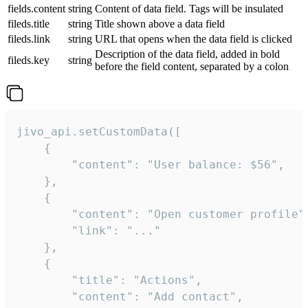
fields.content
string
Content of data field. Tags will be insulated
fileds.title
string
Title shown above a data field
fileds.link
string
URL that opens when the data field is clicked
Description of the data field, added in bold
fileds.key
string
before the field content, separated by a colon
jivo_api.setCustomData([

    {

        "content": "User balance: $56",

    },

    {

        "content": "Open customer profile",
        "link": "..."

    },

    {

        "title": "Actions",

        "content": "Add contact",
