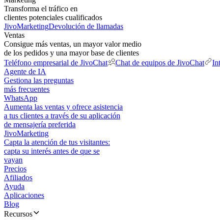
Transforma el tráfico en
clientes potenciales cualificados
JivoMarketing
Devolución de llamadas
Ventas
Consigue más ventas, un mayor valor medio
de los pedidos y una mayor base de clientes
Teléfono empresarial de JivoChat
Chat de equipos de JivoChat
In
Agente de IA
Gestiona las preguntas
más frecuentes
WhatsApp
Aumenta las ventas y ofrece asistencia
a tus clientes a través de su aplicación
de mensajería preferida
JivoMarketing
Capta la atención de tus visitantes:
capta su interés antes de que se
vayan
Precios
Afiliados
Ayuda
Aplicaciones
Blog
Recursos