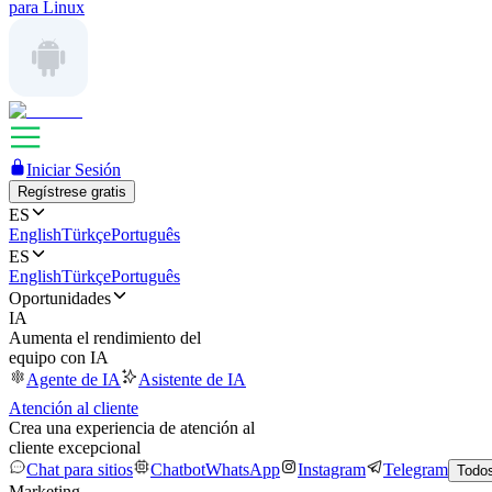
para Linux
Iniciar Sesión
Regístrese gratis
ES
English
Türkçe
Português
ES
English
Türkçe
Português
Oportunidades
IA
Aumenta el rendimiento del
equipo con IA
Agente de IA
Asistente de IA
Atención al cliente
Crea una experiencia de atención al
cliente excepcional
Chat para sitios
Chatbot
WhatsApp
Instagram
Telegram
Todos
Marketing