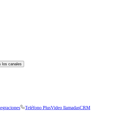
 los canales
tegraciones
Teléfono Plus
Video llamadas
CRM