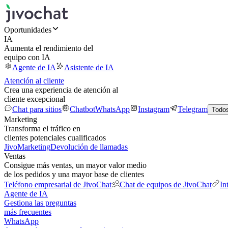
Oportunidades
IA
Aumenta el rendimiento del
equipo con IA
Agente de IA
Asistente de IA
Atención al cliente
Crea una experiencia de atención al
cliente excepcional
Chat para sitios
Chatbot
WhatsApp
Instagram
Telegram
Todos
Marketing
Transforma el tráfico en
clientes potenciales cualificados
JivoMarketing
Devolución de llamadas
Ventas
Consigue más ventas, un mayor valor medio
de los pedidos y una mayor base de clientes
Teléfono empresarial de JivoChat
Chat de equipos de JivoChat
In
Agente de IA
Gestiona las preguntas
más frecuentes
WhatsApp