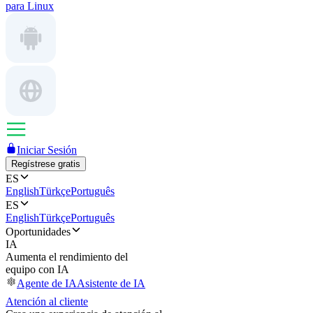
para Linux
Iniciar Sesión
Regístrese gratis
ES
English
Türkçe
Português
ES
English
Türkçe
Português
Oportunidades
IA
Aumenta el rendimiento del
equipo con IA
Agente de IA
Asistente de IA
Atención al cliente