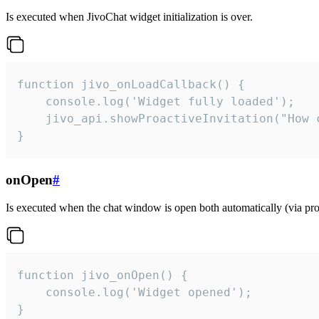
Is executed when JivoChat widget initialization is over.
function jivo_onLoadCallback() {

    console.log('Widget fully loaded');

    jivo_api.showProactiveInvitation("How c
}
onOpen
#
Is executed when the chat window is open both automatically (via proa
function jivo_onOpen() {

    console.log('Widget opened');

}