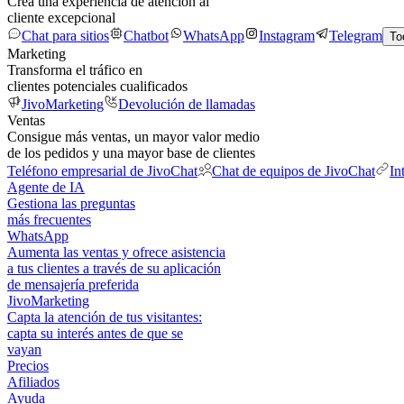
Crea una experiencia de atención al
cliente excepcional
Chat para sitios
Chatbot
WhatsApp
Instagram
Telegram
To
Marketing
Transforma el tráfico en
clientes potenciales cualificados
JivoMarketing
Devolución de llamadas
Ventas
Consigue más ventas, un mayor valor medio
de los pedidos y una mayor base de clientes
Teléfono empresarial de JivoChat
Chat de equipos de JivoChat
In
Agente de IA
Gestiona las preguntas
más frecuentes
WhatsApp
Aumenta las ventas y ofrece asistencia
a tus clientes a través de su aplicación
de mensajería preferida
JivoMarketing
Capta la atención de tus visitantes:
capta su interés antes de que se
vayan
Precios
Afiliados
Ayuda