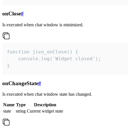
onClose
#
Is executed when chat window is minimized.
function jivo_onClose() {

    console.log('Widget closed');

}
onChangeState
#
Is executed when chat window state has changed.
Name
Type
Description
state
string
Current widget state