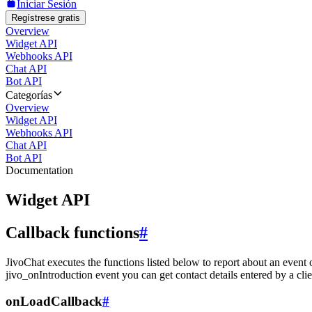
Iniciar Sesión
Regístrese gratis
Overview
Widget API
Webhooks API
Chat API
Bot API
Categorías
Overview
Widget API
Webhooks API
Chat API
Bot API
Documentation
Widget API
Callback functions
#
JivoChat executes the functions listed below to report about an event 
jivo_onIntroduction event you can get contact details entered by a clie
onLoadCallback
#