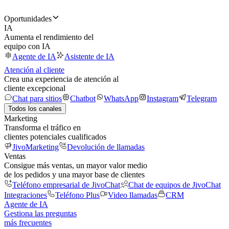
Oportunidades
IA
Aumenta el rendimiento del
equipo con IA
Agente de IA
Asistente de IA
Atención al cliente
Crea una experiencia de atención al
cliente excepcional
Chat para sitios
Chatbot
WhatsApp
Instagram
Telegram
Todos los canales
Marketing
Transforma el tráfico en
clientes potenciales cualificados
JivoMarketing
Devolución de llamadas
Ventas
Consigue más ventas, un mayor valor medio
de los pedidos y una mayor base de clientes
Teléfono empresarial de JivoChat
Chat de equipos de JivoChat
Integraciones
Teléfono Plus
Video llamadas
CRM
Agente de IA
Gestiona las preguntas
más frecuentes