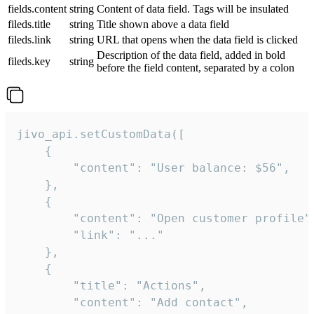
fields.content
string
Content of data field. Tags will be insulated
fileds.title
string
Title shown above a data field
fileds.link
string
URL that opens when the data field is clicked
Description of the data field, added in bold
fileds.key
string
before the field content, separated by a colon
jivo_api.setCustomData([

    {

        "content": "User balance: $56",

    },

    {

        "content": "Open customer profile",
        "link": "..."

    },

    {

        "title": "Actions",

        "content": "Add contact",
