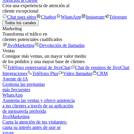
Atención al cliente
Crea una experiencia de atención al
cliente excepcional
Chat para sitios
Chatbot
WhatsApp
Instagram
Telegram
Todos los canales
Marketing
Transforma el tráfico en
clientes potenciales cualificados
JivoMarketing
Devolución de llamadas
Ventas
Consigue más ventas, un mayor valor medio
de los pedidos y una mayor base de clientes
Teléfono empresarial de JivoChat
Chat de equipos de JivoChat
Integraciones
Teléfono Plus
Video llamadas
CRM
Agente de IA
Gestiona las preguntas
más frecuentes
WhatsApp
Aumenta las ventas y ofrece asistencia
a tus clientes a través de su aplicación
de mensajería preferida
JivoMarketing
Capta la atención de tus visitantes:
capta su interés antes de que se
vayan