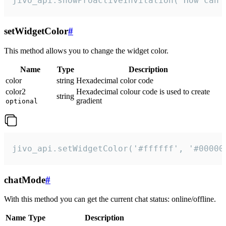
jivo_api.showProactiveInvitation("How can 
setWidgetColor
#
This method allows you to change the widget color.
Name
Type
Description
color
string
Hexadecimal color code
color2
Hexadecimal colour code is used to create
string
gradient
optional
jivo_api.setWidgetColor('#ffffff', '#00000
chatMode
#
With this method you can get the current chat status: online/offline.
Name
Type
Description