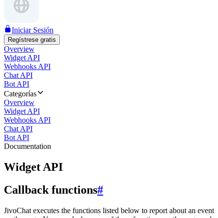
Iniciar Sesión
Regístrese gratis
Overview
Widget API
Webhooks API
Chat API
Bot API
Categorías
Overview
Widget API
Webhooks API
Chat API
Bot API
Documentation
Widget API
Callback functions
#
JivoChat executes the functions listed below to report about an event