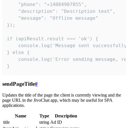
    "phone": "+14084987855",

    "description": "Description text",

    "message": "Offline message"

});

if (apiResult.result === 'ok') {

    console.log('Message sent successfully'
} else {

    console.log('Error sending message, rea
}
sendPageTitle
#
Updates the title of the page the client is currently viewing and the
page URL in the JivoChat app, which may be useful for SPA
applications.
Name
Type
Description
title
string
Ad ID