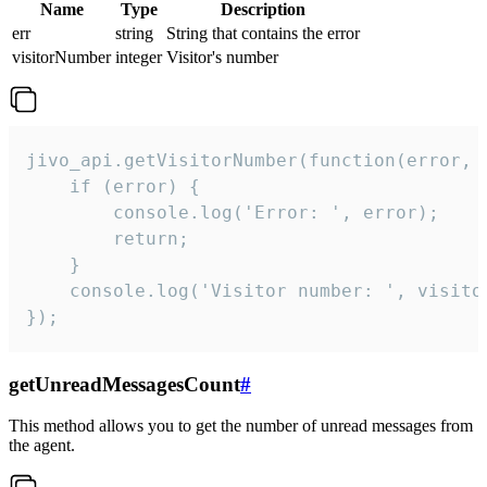
Name
Type
Description
err
string
String that contains the error
visitorNumber
integer
Visitor's number
jivo_api.getVisitorNumber(function(error, v
    if (error) {

        console.log('Error: ', error);

        return;

    }  

    console.log('Visitor number: ', visitor
});
getUnreadMessagesCount
#
This method allows you to get the number of unread messages from
the agent.