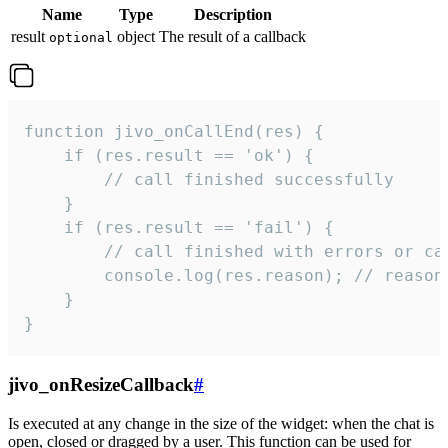
Name
Type
Description
result
object
The result of a callback
optional
function jivo_onCallEnd(res) {

    if (res.result == 'ok') {

        // call finished successfully

    }

    if (res.result == 'fail') {

        // call finished with errors or can
        console.log(res.reason); // reason 
    }

}
jivo_onResizeCallback
#
Is executed at any change in the size of the widget: when the chat is
open, closed or dragged by a user. This function can be used for