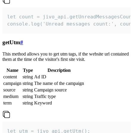
let count = jivo_api.getUnreadMessagesCount
console.log('Unread messages count:', coun
getUtm
#
This method allows you to get utm tags, if the website url contained
them at the time of the visitor's first site visit.
Name
Type
Description
content
string
Ad ID
campaign
string
The name of the campaign
source
string
Campaign source
medium
string
Traffic type
term
string
Keyword
let utm = jivo_api.getUtm();
