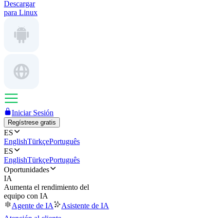
Descargar
para Linux
Iniciar Sesión
Regístrese gratis
ES
English
Türkçe
Português
ES
English
Türkçe
Português
Oportunidades
IA
Aumenta el rendimiento del
equipo con IA
Agente de IA
Asistente de IA