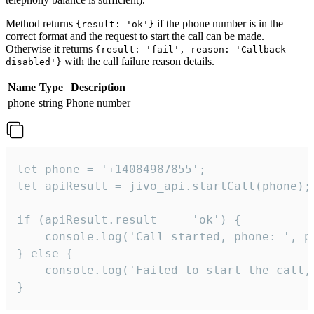
Method returns
if the phone number is in the
{result: 'ok'}
correct format and the request to start the call can be made.
Otherwise it returns
{result: 'fail', reason: 'Callback
with the call failure reason details.
disabled'}
Name
Type
Description
phone
string
Phone number
let phone = '+14084987855';

let apiResult = jivo_api.startCall(phone);

if (apiResult.result === 'ok') {

    console.log('Call started, phone: ', ph
} else {

    console.log('Failed to start the call,
}