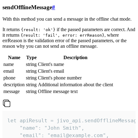
sendOfflineMessage
#
With this method you can send a message in the offline chat mode.
It returns
if the passed parameters are correct. And
{result: 'ok'}
it returns
, where
{result: 'fail', error: errReason}
errReason is the validation error of the passed parameters, or the
reason why you can not send an offline message.
Name
Type
Description
name
string
Client's name
email
string
Client's email
phone
string
Client's phone number
description
string
Additional information about the client
message
string
Offline message text
let apiResult = jivo_api.sendOfflineMessage
    "name": "John Smith",

    "email": "email@example.com",
