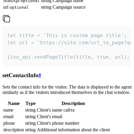
fromApi
string
Campaign name
optional
url
string
Campaign source
optional
let title = 'This is custom page title';

let url = 'https://site.com/url_to_page?q=p
jivo_api.sendPageTitle(title, true, url);
setContactInfo
#
Sets the contact info for the visitor. The data is displayed to the agent
similarly as if the visitors introduced themselves in the chat window.
Name
Type
Description
name
string
Client's name сайта
email
string
Client's email
phone
string
Client's phone number
description
string
Additional information about the client