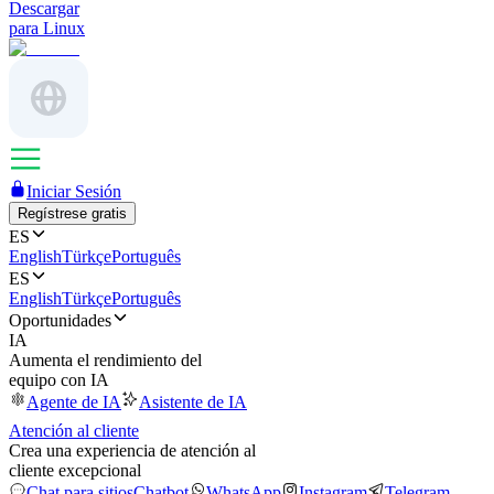
Descargar
para Linux
Iniciar Sesión
Regístrese gratis
ES
English
Türkçe
Português
ES
English
Türkçe
Português
Oportunidades
IA
Aumenta el rendimiento del
equipo con IA
Agente de IA
Asistente de IA
Atención al cliente
Crea una experiencia de atención al
cliente excepcional
Chat para sitios
Chatbot
WhatsApp
Instagram
Telegram