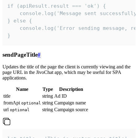
if (apiResult.result === 'ok') {

    console.log('Message sent successfully'
} else {

    console.log('Error sending message, rea
}
sendPageTitle
#
Updates the title of the page the client is currently viewing and the
page URL in the JivoChat app, which may be useful for SPA
applications.
Name
Type
Description
title
string
Ad ID
fromApi
string
Campaign name
optional
url
string
Campaign source
optional