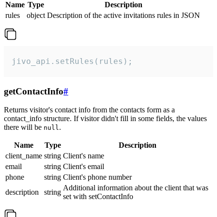
Name
Type
Description
rules
object
Description of the active invitations rules in JSON
jivo_api.setRules(rules);
getContactInfo
#
Returns visitor's contact info from the contacts form as a
contact_info structure. If visitor didn't fill in some fields, the values
there will be
.
null
Name
Type
Description
client_name
string
Client's name
email
string
Client's email
phone
string
Client's phone number
Additional information about the client that was
description
string
set with setContactInfo