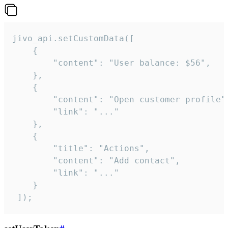
jivo_api.setCustomData([

    {

        "content": "User balance: $56",

    },

    {

        "content": "Open customer profile",
        "link": "..."

    },

    {

        "title": "Actions",

        "content": "Add contact",

        "link": "..."

    }

 ]);