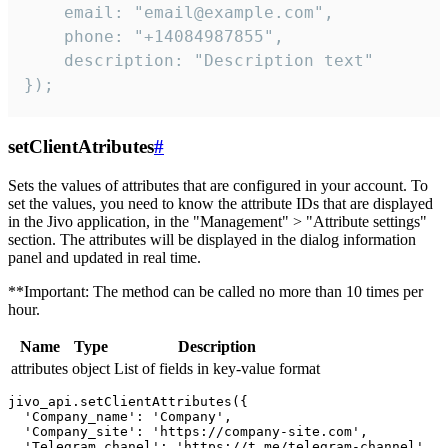
    email: "email@example.com",

    phone: "+14084987855",

    description: "Description text"

});
setClientAtributes
#
Sets the values ​​of attributes that are configured in your account. To
set the values, you need to know the attribute IDs that are displayed
in the Jivo application, in the "Management" > "Attribute settings"
section. The attributes will be displayed in the dialog information
panel and updated in real time.
**Important: The method can be called no more than 10 times per
hour.
Name
Type
Description
attributes
object
List of fields in key-value format
jivo_api.setClientAttributes({

  'Company_name': 'Company',

  'Company_site': 'https://company-site.com',

  'Telegram_chanel': 'https://t.me/telegram-channel',
