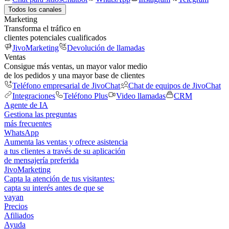
Todos los canales
Marketing
Transforma el tráfico en
clientes potenciales cualificados
JivoMarketing
Devolución de llamadas
Ventas
Consigue más ventas, un mayor valor medio
de los pedidos y una mayor base de clientes
Teléfono empresarial de JivoChat
Chat de equipos de JivoChat
Integraciones
Teléfono Plus
Video llamadas
CRM
Agente de IA
Gestiona las preguntas
más frecuentes
WhatsApp
Aumenta las ventas y ofrece asistencia
a tus clientes a través de su aplicación
de mensajería preferida
JivoMarketing
Capta la atención de tus visitantes:
capta su interés antes de que se
vayan
Precios
Afiliados
Ayuda