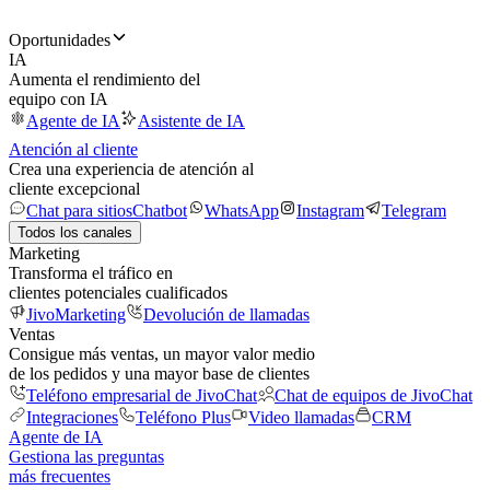
Oportunidades
IA
Aumenta el rendimiento del
equipo con IA
Agente de IA
Asistente de IA
Atención al cliente
Crea una experiencia de atención al
cliente excepcional
Chat para sitios
Chatbot
WhatsApp
Instagram
Telegram
Todos los canales
Marketing
Transforma el tráfico en
clientes potenciales cualificados
JivoMarketing
Devolución de llamadas
Ventas
Consigue más ventas, un mayor valor medio
de los pedidos y una mayor base de clientes
Teléfono empresarial de JivoChat
Chat de equipos de JivoChat
Integraciones
Teléfono Plus
Video llamadas
CRM
Agente de IA
Gestiona las preguntas
más frecuentes