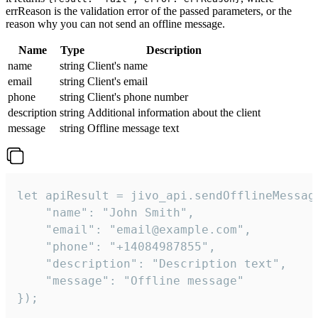
errReason is the validation error of the passed parameters, or the
reason why you can not send an offline message.
Name
Type
Description
name
string
Client's name
email
string
Client's email
phone
string
Client's phone number
description
string
Additional information about the client
message
string
Offline message text
let apiResult = jivo_api.sendOfflineMessage
    "name": "John Smith",

    "email": "email@example.com",

    "phone": "+14084987855",

    "description": "Description text",

    "message": "Offline message"

});
