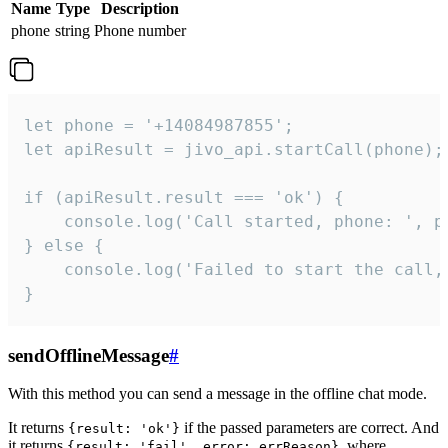
Name
Type
Description
phone
string
Phone number
let phone = '+14084987855';

let apiResult = jivo_api.startCall(phone);

if (apiResult.result === 'ok') {

    console.log('Call started, phone: ', ph
} else {

    console.log('Failed to start the call,
}
sendOfflineMessage
#
With this method you can send a message in the offline chat mode.
It returns
if the passed parameters are correct. And
{result: 'ok'}
it returns
, where
{result: 'fail', error: errReason}