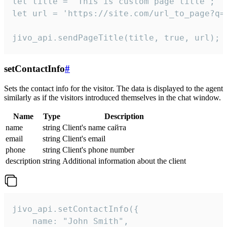
let title = 'This is custom page title';

let url = 'https://site.com/url_to_page?q=p
jivo_api.sendPageTitle(title, true, url);
setContactInfo
#
Sets the contact info for the visitor. The data is displayed to the agent
similarly as if the visitors introduced themselves in the chat window.
Name
Type
Description
name
string
Client's name сайта
email
string
Client's email
phone
string
Client's phone number
description
string
Additional information about the client
jivo_api.setContactInfo({

    name: "John Smith",
