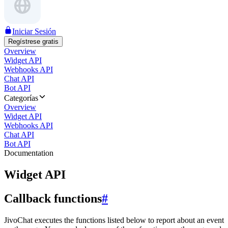
Iniciar Sesión
Regístrese gratis
Overview
Widget API
Webhooks API
Chat API
Bot API
Categorías
Overview
Widget API
Webhooks API
Chat API
Bot API
Documentation
Widget API
Callback functions
#
JivoChat executes the functions listed below to report about an event