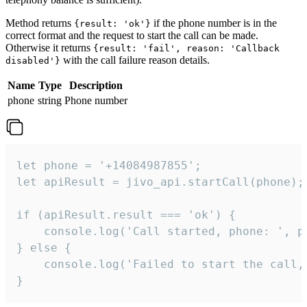
Method returns
if the phone number is in the
{result: 'ok'}
correct format and the request to start the call can be made.
Otherwise it returns
{result: 'fail', reason: 'Callback
with the call failure reason details.
disabled'}
Name
Type
Description
phone
string
Phone number
let phone = '+14084987855';

let apiResult = jivo_api.startCall(phone);

if (apiResult.result === 'ok') {

    console.log('Call started, phone: ', ph
} else {

    console.log('Failed to start the call,
}