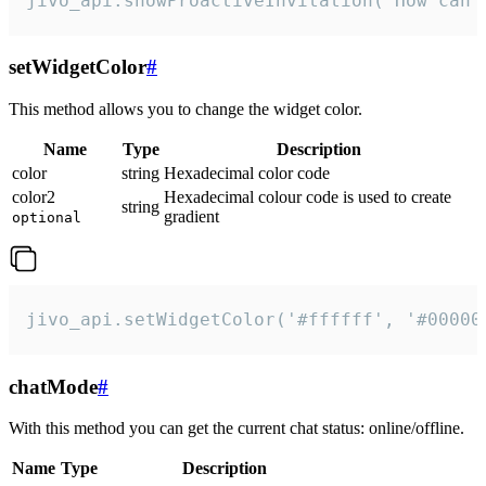
jivo_api.showProactiveInvitation("How can 
setWidgetColor
#
This method allows you to change the widget color.
Name
Type
Description
color
string
Hexadecimal color code
color2
Hexadecimal colour code is used to create
string
gradient
optional
jivo_api.setWidgetColor('#ffffff', '#00000
chatMode
#
With this method you can get the current chat status: online/offline.
Name
Type
Description