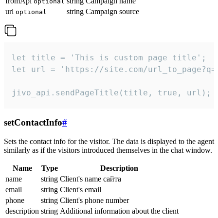
fromApi
string
Campaign name
optional
url
string
Campaign source
optional
let title = 'This is custom page title';

let url = 'https://site.com/url_to_page?q=p
jivo_api.sendPageTitle(title, true, url);
setContactInfo
#
Sets the contact info for the visitor. The data is displayed to the agent
similarly as if the visitors introduced themselves in the chat window.
Name
Type
Description
name
string
Client's name сайта
email
string
Client's email
phone
string
Client's phone number
description
string
Additional information about the client