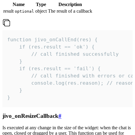
Name
Type
Description
result
object
The result of a callback
optional
function jivo_onCallEnd(res) {

    if (res.result == 'ok') {

        // call finished successfully

    }

    if (res.result == 'fail') {

        // call finished with errors or can
        console.log(res.reason); // reason 
    }

}
jivo_onResizeCallback
#
Is executed at any change in the size of the widget: when the chat is
open, closed or dragged by a user. This function can be used for