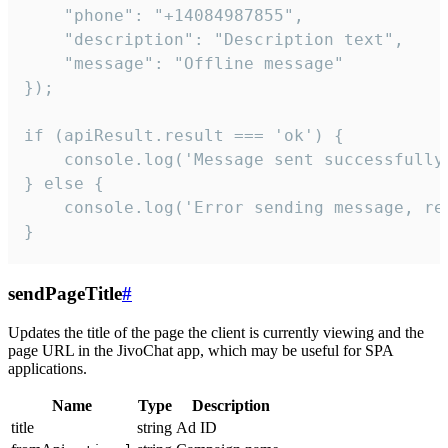
    "phone": "+14084987855",

    "description": "Description text",

    "message": "Offline message"

});

if (apiResult.result === 'ok') {

    console.log('Message sent successfully'
} else {

    console.log('Error sending message, rea
}
sendPageTitle
#
Updates the title of the page the client is currently viewing and the
page URL in the JivoChat app, which may be useful for SPA
applications.
Name
Type
Description
title
string
Ad ID