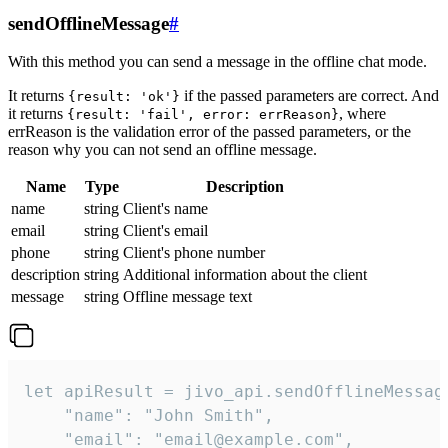
sendOfflineMessage
#
With this method you can send a message in the offline chat mode.
It returns
if the passed parameters are correct. And
{result: 'ok'}
it returns
, where
{result: 'fail', error: errReason}
errReason is the validation error of the passed parameters, or the
reason why you can not send an offline message.
Name
Type
Description
name
string
Client's name
email
string
Client's email
phone
string
Client's phone number
description
string
Additional information about the client
message
string
Offline message text
let apiResult = jivo_api.sendOfflineMessage
    "name": "John Smith",

    "email": "email@example.com",
