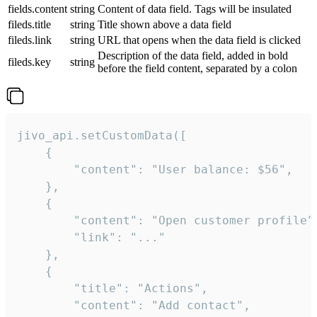
fields.content
string
Content of data field. Tags will be insulated
fileds.title
string
Title shown above a data field
fileds.link
string
URL that opens when the data field is clicked
Description of the data field, added in bold
fileds.key
string
before the field content, separated by a colon
jivo_api.setCustomData([

    {

        "content": "User balance: $56",

    },

    {

        "content": "Open customer profile",
        "link": "..."

    },

    {

        "title": "Actions",

        "content": "Add contact",
