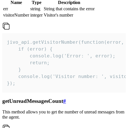
Name
Type
Description
err
string
String that contains the error
visitorNumber
integer
Visitor's number
jivo_api.getVisitorNumber(function(error, v
    if (error) {

        console.log('Error: ', error);

        return;

    }  

    console.log('Visitor number: ', visitor
});
getUnreadMessagesCount
#
This method allows you to get the number of unread messages from
the agent.