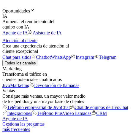
Oportunidades
IA
Aumenta el rendimiento del
equipo con IA
Agente de IA
Asistente de IA
Atención al cliente
Crea una experiencia de atención al
cliente excepcional
Chat para sitios
Chatbot
WhatsApp
Instagram
Telegram
Todos los canales
Marketing
Transforma el tráfico en
clientes potenciales cualificados
JivoMarketing
Devolución de llamadas
Ventas
Consigue más ventas, un mayor valor medio
de los pedidos y una mayor base de clientes
Teléfono empresarial de JivoChat
Chat de equipos de JivoChat
Integraciones
Teléfono Plus
Video llamadas
CRM
Agente de IA
Gestiona las preguntas
más frecuentes