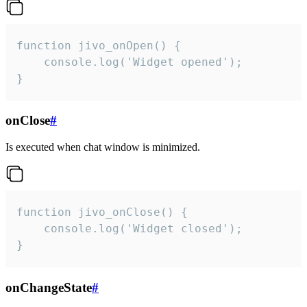
function jivo_onOpen() {

    console.log('Widget opened');

}
onClose
#
Is executed when chat window is minimized.
function jivo_onClose() {

    console.log('Widget closed');

}
onChangeState
#