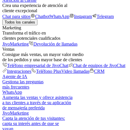
Atención al cliente
Crea una experiencia de atención al
cliente excepcional
Chat para sitios
Chatbot
WhatsApp
Instagram
Telegram
Todos los canales
Marketing
Transforma el tráfico en
clientes potenciales cualificados
JivoMarketing
Devolución de llamadas
Ventas
Consigue más ventas, un mayor valor medio
de los pedidos y una mayor base de clientes
Teléfono empresarial de JivoChat
Chat de equipos de JivoChat
Integraciones
Teléfono Plus
Video llamadas
CRM
Agente de IA
Gestiona las preguntas
más frecuentes
WhatsApp
Aumenta las ventas y ofrece asistencia
a tus clientes a través de su aplicación
de mensajería preferida
JivoMarketing
Capta la atención de tus visitantes:
capta su interés antes de que se
vayan