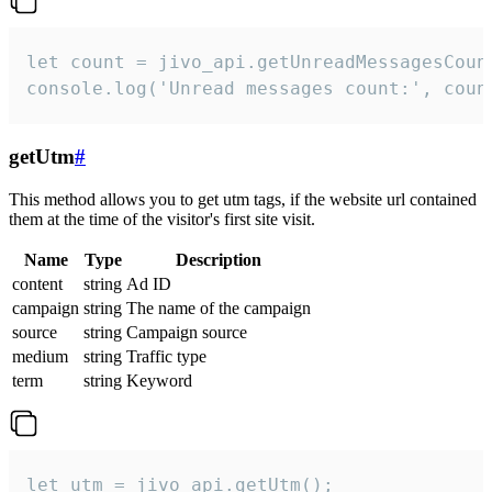
let count = jivo_api.getUnreadMessagesCount
console.log('Unread messages count:', coun
getUtm
#
This method allows you to get utm tags, if the website url contained
them at the time of the visitor's first site visit.
Name
Type
Description
content
string
Ad ID
campaign
string
The name of the campaign
source
string
Campaign source
medium
string
Traffic type
term
string
Keyword
let utm = jivo_api.getUtm();
