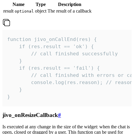
Name
Type
Description
result
object
The result of a callback
optional
function jivo_onCallEnd(res) {

    if (res.result == 'ok') {

        // call finished successfully

    }

    if (res.result == 'fail') {

        // call finished with errors or can
        console.log(res.reason); // reason 
    }

}
jivo_onResizeCallback
#
Is executed at any change in the size of the widget: when the chat is
open, closed or dragged by a user. This function can be used for