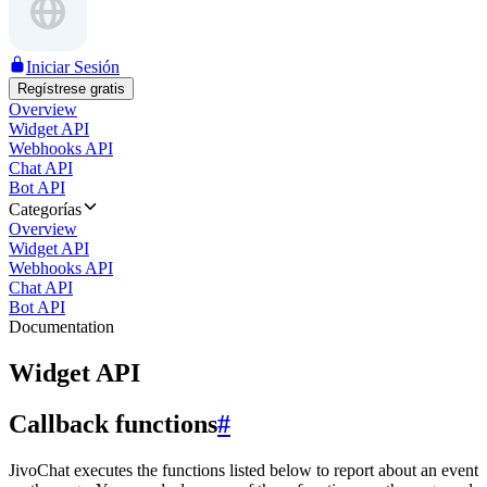
Iniciar Sesión
Regístrese gratis
Overview
Widget API
Webhooks API
Chat API
Bot API
Categorías
Overview
Widget API
Webhooks API
Chat API
Bot API
Documentation
Widget API
Callback functions
#
JivoChat executes the functions listed below to report about an event