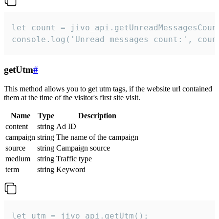
let count = jivo_api.getUnreadMessagesCount
console.log('Unread messages count:', coun
getUtm
#
This method allows you to get utm tags, if the website url contained
them at the time of the visitor's first site visit.
Name
Type
Description
content
string
Ad ID
campaign
string
The name of the campaign
source
string
Campaign source
medium
string
Traffic type
term
string
Keyword
let utm = jivo_api.getUtm();
