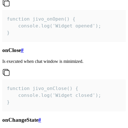
function jivo_onOpen() {

    console.log('Widget opened');

}
onClose
#
Is executed when chat window is minimized.
function jivo_onClose() {

    console.log('Widget closed');

}
onChangeState
#