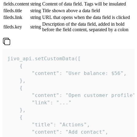
fields.content
string
Content of data field. Tags will be insulated
fileds.title
string
Title shown above a data field
fileds.link
string
URL that opens when the data field is clicked
Description of the data field, added in bold
fileds.key
string
before the field content, separated by a colon
jivo_api.setCustomData([

    {

        "content": "User balance: $56",

    },

    {

        "content": "Open customer profile",
        "link": "..."

    },

    {

        "title": "Actions",

        "content": "Add contact",
