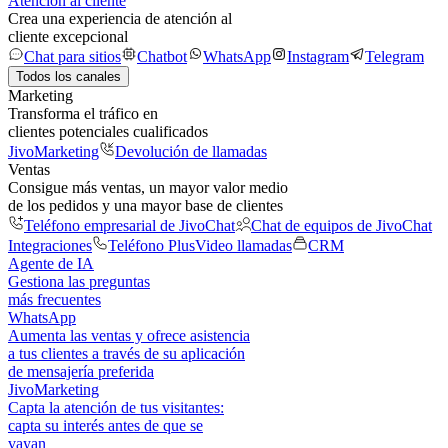
Atención al cliente
Crea una experiencia de atención al
cliente excepcional
Chat para sitios
Chatbot
WhatsApp
Instagram
Telegram
Todos los canales
Marketing
Transforma el tráfico en
clientes potenciales cualificados
JivoMarketing
Devolución de llamadas
Ventas
Consigue más ventas, un mayor valor medio
de los pedidos y una mayor base de clientes
Teléfono empresarial de JivoChat
Chat de equipos de JivoChat
Integraciones
Teléfono Plus
Video llamadas
CRM
Agente de IA
Gestiona las preguntas
más frecuentes
WhatsApp
Aumenta las ventas y ofrece asistencia
a tus clientes a través de su aplicación
de mensajería preferida
JivoMarketing
Capta la atención de tus visitantes:
capta su interés antes de que se
vayan