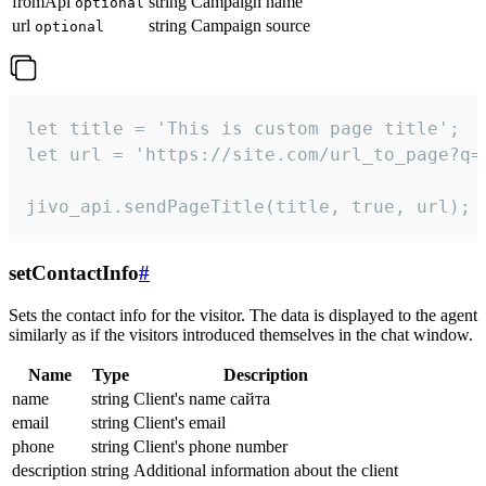
fromApi
string
Campaign name
optional
url
string
Campaign source
optional
let title = 'This is custom page title';

let url = 'https://site.com/url_to_page?q=p
jivo_api.sendPageTitle(title, true, url);
setContactInfo
#
Sets the contact info for the visitor. The data is displayed to the agent
similarly as if the visitors introduced themselves in the chat window.
Name
Type
Description
name
string
Client's name сайта
email
string
Client's email
phone
string
Client's phone number
description
string
Additional information about the client