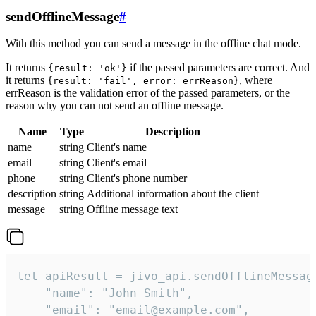
sendOfflineMessage
#
With this method you can send a message in the offline chat mode.
It returns
if the passed parameters are correct. And
{result: 'ok'}
it returns
, where
{result: 'fail', error: errReason}
errReason is the validation error of the passed parameters, or the
reason why you can not send an offline message.
Name
Type
Description
name
string
Client's name
email
string
Client's email
phone
string
Client's phone number
description
string
Additional information about the client
message
string
Offline message text
let apiResult = jivo_api.sendOfflineMessage
    "name": "John Smith",

    "email": "email@example.com",
