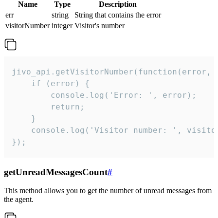
Name
Type
Description
err
string
String that contains the error
visitorNumber
integer
Visitor's number
jivo_api.getVisitorNumber(function(error, v
    if (error) {

        console.log('Error: ', error);

        return;

    }  

    console.log('Visitor number: ', visitor
});
getUnreadMessagesCount
#
This method allows you to get the number of unread messages from
the agent.