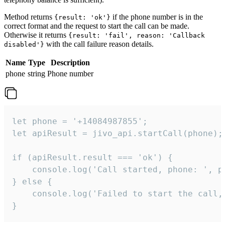
Method returns
if the phone number is in the
{result: 'ok'}
correct format and the request to start the call can be made.
Otherwise it returns
{result: 'fail', reason: 'Callback
with the call failure reason details.
disabled'}
Name
Type
Description
phone
string
Phone number
let phone = '+14084987855';

let apiResult = jivo_api.startCall(phone);

if (apiResult.result === 'ok') {

    console.log('Call started, phone: ', ph
} else {

    console.log('Failed to start the call,
}