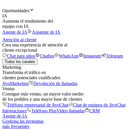
Oportunidades
IA
Aumenta el rendimiento del
equipo con IA
Agente de IA
Asistente de IA
Atención al cliente
Crea una experiencia de atención al
cliente excepcional
Chat para sitios
Chatbot
WhatsApp
Instagram
Telegram
Todos los canales
Marketing
Transforma el tráfico en
clientes potenciales cualificados
JivoMarketing
Devolución de llamadas
Ventas
Consigue más ventas, un mayor valor medio
de los pedidos y una mayor base de clientes
Teléfono empresarial de JivoChat
Chat de equipos de JivoChat
Integraciones
Teléfono Plus
Video llamadas
CRM
Agente de IA
Gestiona las preguntas
más frecuentes