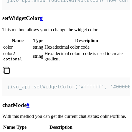
jivo_api.showProactiveInvitation("How can 
setWidgetColor
#
This method allows you to change the widget color.
Name
Type
Description
color
string
Hexadecimal color code
color2
Hexadecimal colour code is used to create
string
gradient
optional
jivo_api.setWidgetColor('#ffffff', '#00000
chatMode
#
With this method you can get the current chat status: online/offline.
Name
Type
Description