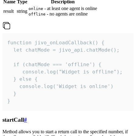
Name
Type
Description
- at least one agent is online
online
result
string
- no agents are online
offline
function jivo_onLoadCallback() {

  let chatMode = jivo_api.chatMode();

  if (chatMode === 'offline') {

     console.log("Widget is offline");

  } else {

    console.log('Widget is online')

  }

}
startCall
#
Method allows you to start a return call to the specified number, if