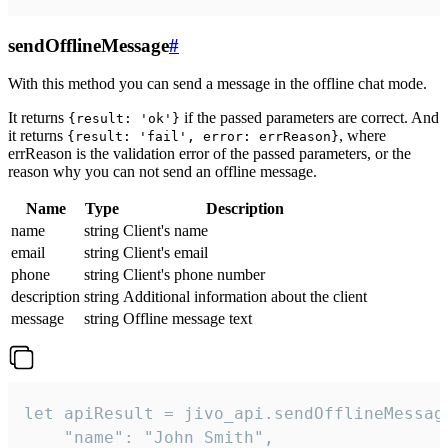
sendOfflineMessage
#
With this method you can send a message in the offline chat mode.
It returns
if the passed parameters are correct. And
{result: 'ok'}
it returns
, where
{result: 'fail', error: errReason}
errReason is the validation error of the passed parameters, or the
reason why you can not send an offline message.
Name
Type
Description
name
string
Client's name
email
string
Client's email
phone
string
Client's phone number
description
string
Additional information about the client
message
string
Offline message text
let apiResult = jivo_api.sendOfflineMessage
    "name": "John Smith",
