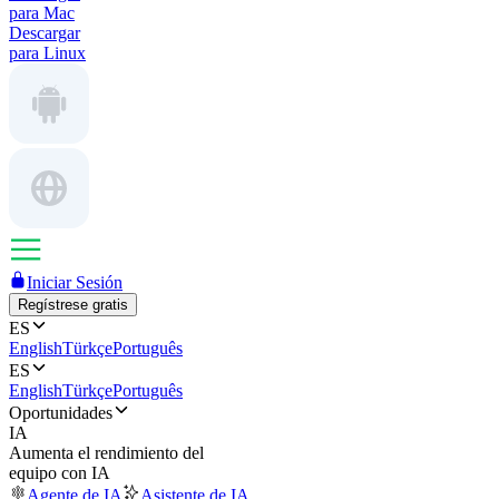
para Mac
Descargar
para Linux
Iniciar Sesión
Regístrese gratis
ES
English
Türkçe
Português
ES
English
Türkçe
Português
Oportunidades
IA
Aumenta el rendimiento del
equipo con IA
Agente de IA
Asistente de IA