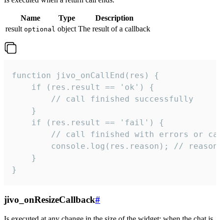
Name
Type
Description
result
object
The result of a callback
optional
function jivo_onCallEnd(res) {

    if (res.result == 'ok') {

        // call finished successfully

    }

    if (res.result == 'fail') {

        // call finished with errors or can
        console.log(res.reason); // reason 
    }

}
jivo_onResizeCallback
#
Is executed at any change in the size of the widget: when the chat is