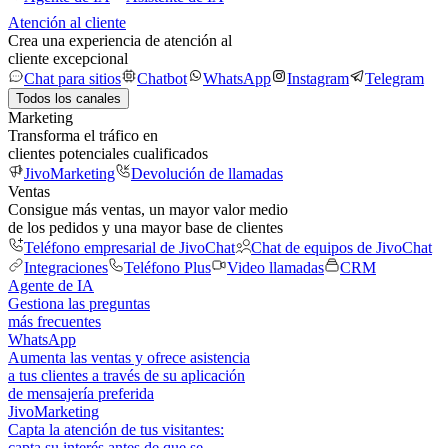
Atención al cliente
Crea una experiencia de atención al
cliente excepcional
Chat para sitios
Chatbot
WhatsApp
Instagram
Telegram
Todos los canales
Marketing
Transforma el tráfico en
clientes potenciales cualificados
JivoMarketing
Devolución de llamadas
Ventas
Consigue más ventas, un mayor valor medio
de los pedidos y una mayor base de clientes
Teléfono empresarial de JivoChat
Chat de equipos de JivoChat
Integraciones
Teléfono Plus
Video llamadas
CRM
Agente de IA
Gestiona las preguntas
más frecuentes
WhatsApp
Aumenta las ventas y ofrece asistencia
a tus clientes a través de su aplicación
de mensajería preferida
JivoMarketing
Capta la atención de tus visitantes:
capta su interés antes de que se