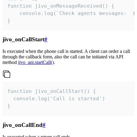
function jivo_onMessageReceived() {

	console.log(`Check agents messages:  ${i++}`)

}
jivo_onCallStart
#
Is executed when the phone call is started. A client can order a call
through the callback form, also the call can be initiated via API
method
jivo_api.startCall()
.
function jivo_onCallStart() {

  console.log('Call is started')

}
jivo_onCallEnd
#
Is executed when a return call ends.