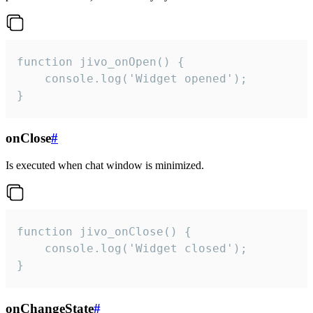
function jivo_onOpen() {

    console.log('Widget opened');

}
onClose
#
Is executed when chat window is minimized.
function jivo_onClose() {

    console.log('Widget closed');

}
onChangeState
#