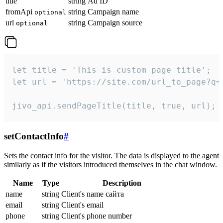
title
string
Ad ID
fromApi
string
Campaign name
optional
url
string
Campaign source
optional
let title = 'This is custom page title';

let url = 'https://site.com/url_to_page?q=p
jivo_api.sendPageTitle(title, true, url);
setContactInfo
#
Sets the contact info for the visitor. The data is displayed to the agent
similarly as if the visitors introduced themselves in the chat window.
Name
Type
Description
name
string
Client's name сайта
email
string
Client's email
phone
string
Client's phone number