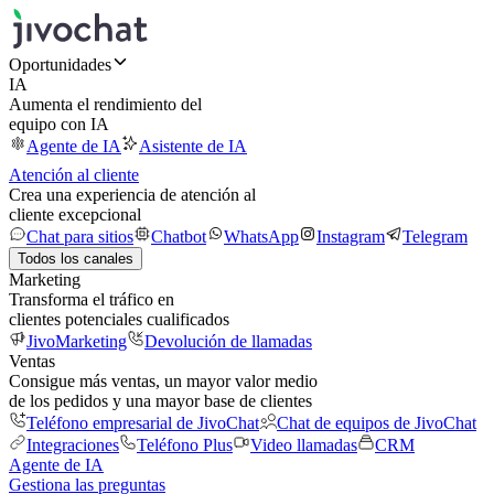
Oportunidades
IA
Aumenta el rendimiento del
equipo con IA
Agente de IA
Asistente de IA
Atención al cliente
Crea una experiencia de atención al
cliente excepcional
Chat para sitios
Chatbot
WhatsApp
Instagram
Telegram
Todos los canales
Marketing
Transforma el tráfico en
clientes potenciales cualificados
JivoMarketing
Devolución de llamadas
Ventas
Consigue más ventas, un mayor valor medio
de los pedidos y una mayor base de clientes
Teléfono empresarial de JivoChat
Chat de equipos de JivoChat
Integraciones
Teléfono Plus
Video llamadas
CRM
Agente de IA
Gestiona las preguntas