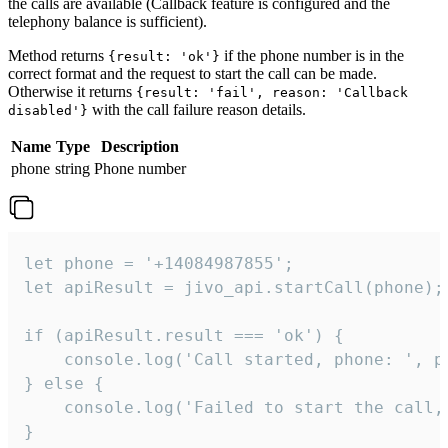
the calls are available (Callback feature is configured and the
telephony balance is sufficient).
Method returns
if the phone number is in the
{result: 'ok'}
correct format and the request to start the call can be made.
Otherwise it returns
{result: 'fail', reason: 'Callback
with the call failure reason details.
disabled'}
Name
Type
Description
phone
string
Phone number
let phone = '+14084987855';

let apiResult = jivo_api.startCall(phone);

if (apiResult.result === 'ok') {

    console.log('Call started, phone: ', ph
} else {

    console.log('Failed to start the call,
}