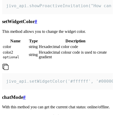
jivo_api.showProactiveInvitation("How can 
setWidgetColor
#
This method allows you to change the widget color.
Name
Type
Description
color
string
Hexadecimal color code
color2
Hexadecimal colour code is used to create
string
gradient
optional
jivo_api.setWidgetColor('#ffffff', '#00000
chatMode
#
With this method you can get the current chat status: online/offline.