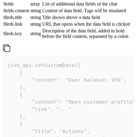
fields
array
List of additional data fields of the chat
fields.content
string
Content of data field. Tags will be insulated
fileds.title
string
Title shown above a data field
fileds.link
string
URL that opens when the data field is clicked
Description of the data field, added in bold
fileds.key
string
before the field content, separated by a colon
jivo_api.setCustomData([

    {

        "content": "User balance: $56",

    },

    {

        "content": "Open customer profile",
        "link": "..."

    },

    {

        "title": "Actions",
