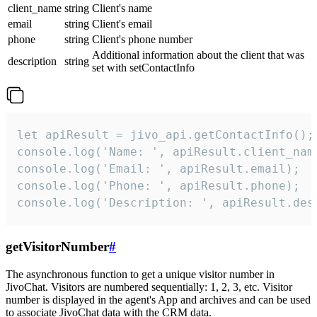
client_name
string
Client's name
email
string
Client's email
phone
string
Client's phone number
Additional information about the client that was
description
string
set with setContactInfo
let apiResult = jivo_api.getContactInfo();

console.log('Name: ', apiResult.client_name
console.log('Email: ', apiResult.email);

console.log('Phone: ', apiResult.phone);

console.log('Description: ', apiResult.des
getVisitorNumber
#
The asynchronous function to get a unique visitor number in
JivoChat. Visitors are numbered sequentially: 1, 2, 3, etc. Visitor
number is displayed in the agent's App and archives and can be used
to associate JivoChat data with the CRM data.