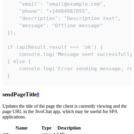
    "email": "email@example.com",

    "phone": "+14084987855",

    "description": "Description text",

    "message": "Offline message"

});

if (apiResult.result === 'ok') {

    console.log('Message sent successfully'
} else {

    console.log('Error sending message, rea
}
sendPageTitle
#
Updates the title of the page the client is currently viewing and the
page URL in the JivoChat app, which may be useful for SPA
applications.
Name
Type
Description