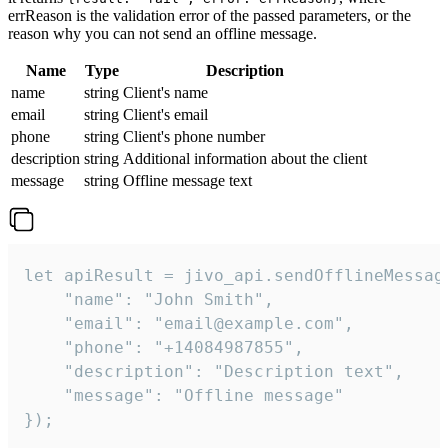
errReason is the validation error of the passed parameters, or the
reason why you can not send an offline message.
Name
Type
Description
name
string
Client's name
email
string
Client's email
phone
string
Client's phone number
description
string
Additional information about the client
message
string
Offline message text
let apiResult = jivo_api.sendOfflineMessage
    "name": "John Smith",

    "email": "email@example.com",

    "phone": "+14084987855",

    "description": "Description text",

    "message": "Offline message"

});
