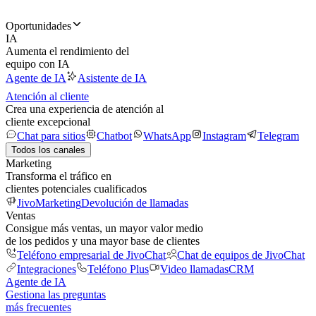
Oportunidades
IA
Aumenta el rendimiento del
equipo con IA
Agente de IA
Asistente de IA
Atención al cliente
Crea una experiencia de atención al
cliente excepcional
Chat para sitios
Chatbot
WhatsApp
Instagram
Telegram
Todos los canales
Marketing
Transforma el tráfico en
clientes potenciales cualificados
JivoMarketing
Devolución de llamadas
Ventas
Consigue más ventas, un mayor valor medio
de los pedidos y una mayor base de clientes
Teléfono empresarial de JivoChat
Chat de equipos de JivoChat
Integraciones
Teléfono Plus
Video llamadas
CRM
Agente de IA
Gestiona las preguntas
más frecuentes