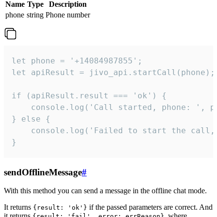
Name
Type
Description
phone
string
Phone number
let phone = '+14084987855';

let apiResult = jivo_api.startCall(phone);

if (apiResult.result === 'ok') {

    console.log('Call started, phone: ', ph
} else {

    console.log('Failed to start the call,
}
sendOfflineMessage
#
With this method you can send a message in the offline chat mode.
It returns
if the passed parameters are correct. And
{result: 'ok'}
it returns
, where
{result: 'fail', error: errReason}