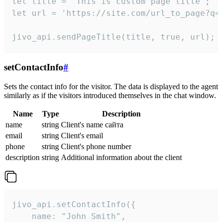
let title = 'This is custom page title';

let url = 'https://site.com/url_to_page?q=p
jivo_api.sendPageTitle(title, true, url);
setContactInfo
#
Sets the contact info for the visitor. The data is displayed to the agent
similarly as if the visitors introduced themselves in the chat window.
Name
Type
Description
name
string
Client's name сайта
email
string
Client's email
phone
string
Client's phone number
description
string
Additional information about the client
jivo_api.setContactInfo({

    name: "John Smith",
