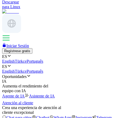
Descargar
para Linux
Iniciar Sesión
Regístrese gratis
ES
English
Türkçe
Português
ES
English
Türkçe
Português
Oportunidades
IA
Aumenta el rendimiento del
equipo con IA
Agente de IA
Asistente de IA
Atención al cliente
Crea una experiencia de atención al
cliente excepcional
Chat para sitios
Chatbot
WhatsApp
Instagram
Telegram