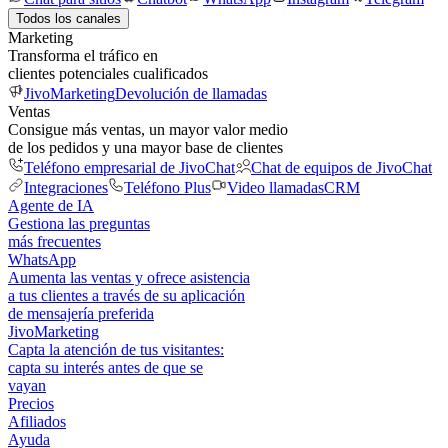
Todos los canales
Marketing
Transforma el tráfico en
clientes potenciales cualificados
JivoMarketing
Devolución de llamadas
Ventas
Consigue más ventas, un mayor valor medio
de los pedidos y una mayor base de clientes
Teléfono empresarial de JivoChat
Chat de equipos de JivoChat
Integraciones
Teléfono Plus
Video llamadas
CRM
Agente de IA
Gestiona las preguntas
más frecuentes
WhatsApp
Aumenta las ventas y ofrece asistencia
a tus clientes a través de su aplicación
de mensajería preferida
JivoMarketing
Capta la atención de tus visitantes:
capta su interés antes de que se
vayan
Precios
Afiliados
Ayuda