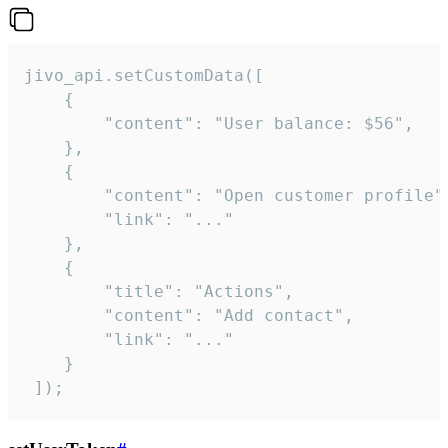
jivo_api.setCustomData([

    {

        "content": "User balance: $56",

    },

    {

        "content": "Open customer profile",
        "link": "..."

    },

    {

        "title": "Actions",

        "content": "Add contact",

        "link": "..."

    }

 ]);