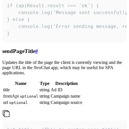
if (apiResult.result === 'ok') {

    console.log('Message sent successfully'
} else {

    console.log('Error sending message, rea
}
sendPageTitle
#
Updates the title of the page the client is currently viewing and the
page URL in the JivoChat app, which may be useful for SPA
applications.
Name
Type
Description
title
string
Ad ID
fromApi
string
Campaign name
optional
url
string
Campaign source
optional