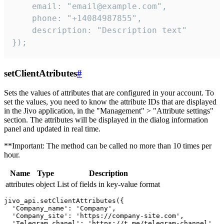
    email: "email@example.com",

    phone: "+14084987855",

    description: "Description text"

});
setClientAtributes
#
Sets the values ​​of attributes that are configured in your account. To
set the values, you need to know the attribute IDs that are displayed
in the Jivo application, in the "Management" > "Attribute settings"
section. The attributes will be displayed in the dialog information
panel and updated in real time.
**Important: The method can be called no more than 10 times per
hour.
Name
Type
Description
attributes
object
List of fields in key-value format
jivo_api.setClientAttributes({

  'Company_name': 'Company',

  'Company_site': 'https://company-site.com',

  'Telegram_chanel': 'https://t.me/telegram-channel',
