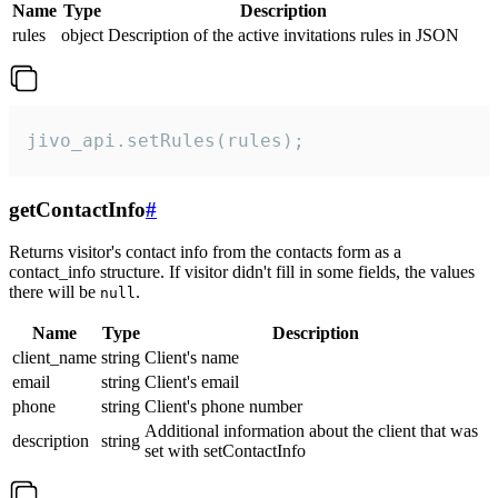
Name
Type
Description
rules
object
Description of the active invitations rules in JSON
jivo_api.setRules(rules);
getContactInfo
#
Returns visitor's contact info from the contacts form as a
contact_info structure. If visitor didn't fill in some fields, the values
there will be
.
null
Name
Type
Description
client_name
string
Client's name
email
string
Client's email
phone
string
Client's phone number
Additional information about the client that was
description
string
set with setContactInfo