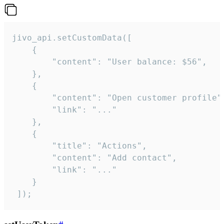
jivo_api.setCustomData([

    {

        "content": "User balance: $56",

    },

    {

        "content": "Open customer profile",
        "link": "..."

    },

    {

        "title": "Actions",

        "content": "Add contact",

        "link": "..."

    }

 ]);