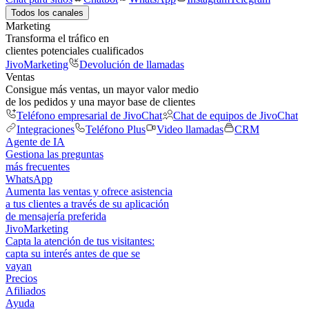
Todos los canales
Marketing
Transforma el tráfico en
clientes potenciales cualificados
JivoMarketing
Devolución de llamadas
Ventas
Consigue más ventas, un mayor valor medio
de los pedidos y una mayor base de clientes
Teléfono empresarial de JivoChat
Chat de equipos de JivoChat
Integraciones
Teléfono Plus
Video llamadas
CRM
Agente de IA
Gestiona las preguntas
más frecuentes
WhatsApp
Aumenta las ventas y ofrece asistencia
a tus clientes a través de su aplicación
de mensajería preferida
JivoMarketing
Capta la atención de tus visitantes:
capta su interés antes de que se
vayan
Precios
Afiliados
Ayuda