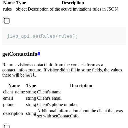
Name
Type
Description
rules
object
Description of the active invitations rules in JSON
jivo_api.setRules(rules);
getContactInfo
#
Returns visitor's contact info from the contacts form as a
contact_info structure. If visitor didn't fill in some fields, the values
there will be
.
null
Name
Type
Description
client_name
string
Client's name
email
string
Client's email
phone
string
Client's phone number
Additional information about the client that was
description
string
set with setContactInfo