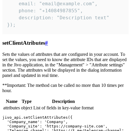
    email: "email@example.com",

    phone: "+14084987855",

    description: "Description text"

});
setClientAtributes
#
Sets the values ​​of attributes that are configured in your account. To
set the values, you need to know the attribute IDs that are displayed
in the Jivo application, in the "Management" > "Attribute settings"
section. The attributes will be displayed in the dialog information
panel and updated in real time.
**Important: The method can be called no more than 10 times per
hour.
Name
Type
Description
attributes
object
List of fields in key-value format
jivo_api.setClientAttributes({

  'Company_name': 'Company',

  'Company_site': 'https://company-site.com',

  'Telegram_chanel': 'https://t.me/telegram-channel',
