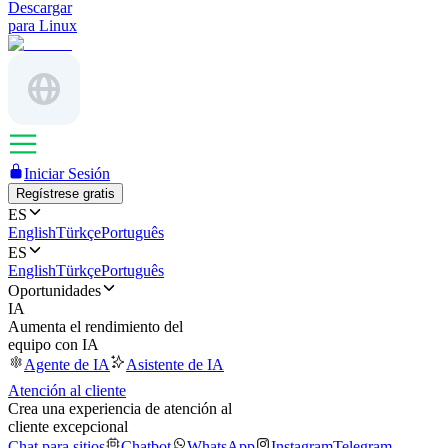
Descargar
para Linux
Iniciar Sesión
Regístrese gratis
ES
English
Türkçe
Português
ES
English
Türkçe
Português
Oportunidades
IA
Aumenta el rendimiento del
equipo con IA
Agente de IA
Asistente de IA
Atención al cliente
Crea una experiencia de atención al
cliente excepcional
Chat para sitios
Chatbot
WhatsApp
Instagram
Telegram