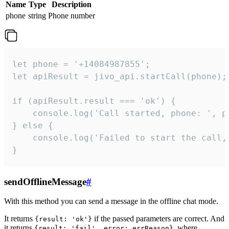
Name
Type
Description
phone
string
Phone number
let phone = '+14084987855';

let apiResult = jivo_api.startCall(phone);

if (apiResult.result === 'ok') {

    console.log('Call started, phone: ', ph
} else {

    console.log('Failed to start the call,
}
sendOfflineMessage
#
With this method you can send a message in the offline chat mode.
It returns
if the passed parameters are correct. And
{result: 'ok'}
it returns
, where
{result: 'fail', error: errReason}