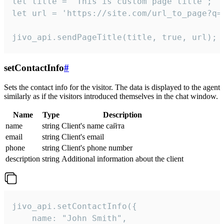
let title = 'This is custom page title';

let url = 'https://site.com/url_to_page?q=p
jivo_api.sendPageTitle(title, true, url);
setContactInfo
#
Sets the contact info for the visitor. The data is displayed to the agent
similarly as if the visitors introduced themselves in the chat window.
Name
Type
Description
name
string
Client's name сайта
email
string
Client's email
phone
string
Client's phone number
description
string
Additional information about the client
jivo_api.setContactInfo({

    name: "John Smith",
