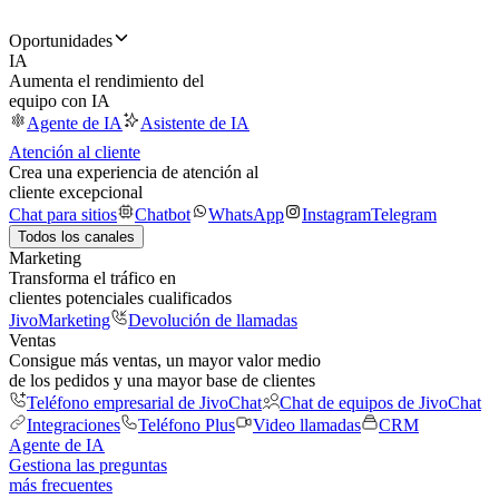
Oportunidades
IA
Aumenta el rendimiento del
equipo con IA
Agente de IA
Asistente de IA
Atención al cliente
Crea una experiencia de atención al
cliente excepcional
Chat para sitios
Chatbot
WhatsApp
Instagram
Telegram
Todos los canales
Marketing
Transforma el tráfico en
clientes potenciales cualificados
JivoMarketing
Devolución de llamadas
Ventas
Consigue más ventas, un mayor valor medio
de los pedidos y una mayor base de clientes
Teléfono empresarial de JivoChat
Chat de equipos de JivoChat
Integraciones
Teléfono Plus
Video llamadas
CRM
Agente de IA
Gestiona las preguntas
más frecuentes