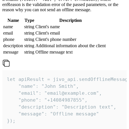
errReason is the validation error of the passed parameters, or the
reason why you can not send an offline message.
Name
Type
Description
name
string
Client's name
email
string
Client's email
phone
string
Client's phone number
description
string
Additional information about the client
message
string
Offline message text
let apiResult = jivo_api.sendOfflineMessage
    "name": "John Smith",

    "email": "email@example.com",

    "phone": "+14084987855",

    "description": "Description text",

    "message": "Offline message"

});
