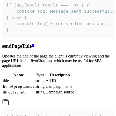
if (apiResult.result === 'ok') {

    console.log('Message sent successfully'
} else {

    console.log('Error sending message, rea
}
sendPageTitle
#
Updates the title of the page the client is currently viewing and the
page URL in the JivoChat app, which may be useful for SPA
applications.
Name
Type
Description
title
string
Ad ID
fromApi
string
Campaign name
optional
url
string
Campaign source
optional