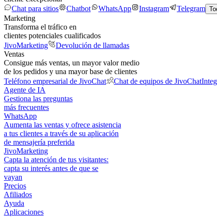
Chat para sitios
Chatbot
WhatsApp
Instagram
Telegram
To
Marketing
Transforma el tráfico en
clientes potenciales cualificados
JivoMarketing
Devolución de llamadas
Ventas
Consigue más ventas, un mayor valor medio
de los pedidos y una mayor base de clientes
Teléfono empresarial de JivoChat
Chat de equipos de JivoChat
Inte
Agente de IA
Gestiona las preguntas
más frecuentes
WhatsApp
Aumenta las ventas y ofrece asistencia
a tus clientes a través de su aplicación
de mensajería preferida
JivoMarketing
Capta la atención de tus visitantes:
capta su interés antes de que se
vayan
Precios
Afiliados
Ayuda
Aplicaciones