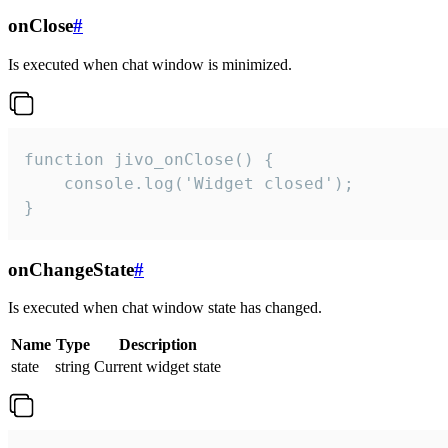
onClose
#
Is executed when chat window is minimized.
function jivo_onClose() {

    console.log('Widget closed');

}
onChangeState
#
Is executed when chat window state has changed.
Name
Type
Description
state
string
Current widget state