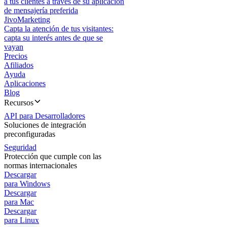
a tus clientes a través de su aplicación
de mensajería preferida
JivoMarketing
Capta la atención de tus visitantes:
capta su interés antes de que se
vayan
Precios
Afiliados
Ayuda
Aplicaciones
Blog
Recursos
API para Desarrolladores
Soluciones de integración
preconfiguradas
Seguridad
Protección que cumple con las
normas internacionales
Descargar
para Windows
Descargar
para Mac
Descargar
para Linux