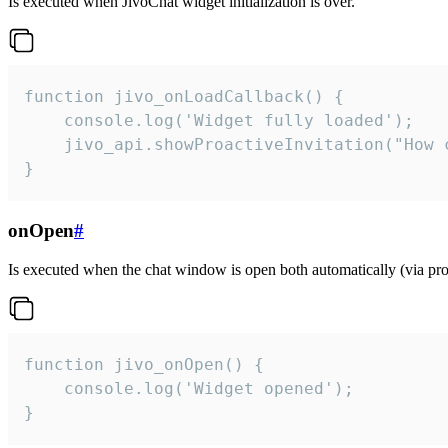
Is executed when JivoChat widget initialization is over.
function jivo_onLoadCallback() {

    console.log('Widget fully loaded');

    jivo_api.showProactiveInvitation("How c
}
onOpen
#
Is executed when the chat window is open both automatically (via proa
function jivo_onOpen() {

    console.log('Widget opened');

}