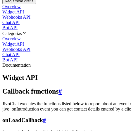
Regístrese gratis
Overview
Widget API
Webhooks API
Chat API
Bot API
Categorías
Overview
Widget API
Webhooks API
Chat API
Bot API
Documentation
Widget API
Callback functions
#
JivoChat executes the functions listed below to report about an event 
jivo_onIntroduction event you can get contact details entered by a clie
onLoadCallback
#