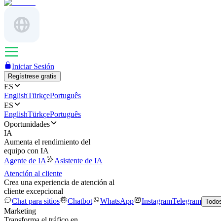
Iniciar Sesión
Regístrese gratis
ES
English
Türkçe
Português
ES
English
Türkçe
Português
Oportunidades
IA
Aumenta el rendimiento del
equipo con IA
Agente de IA
Asistente de IA
Atención al cliente
Crea una experiencia de atención al
cliente excepcional
Chat para sitios
Chatbot
WhatsApp
Instagram
Telegram
Todos
Marketing
Transforma el tráfico en