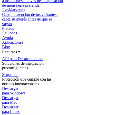
a tus clientes a través de su aplicación
de mensajería preferida
JivoMarketing
Capta la atención de tus visitantes:
capta su interés antes de que se
vayan
Precios
Afiliados
Ayuda
Aplicaciones
Blog
Recursos
API para Desarrolladores
Soluciones de integración
preconfiguradas
Seguridad
Protección que cumple con las
normas internacionales
Descargar
para Windows
Descargar
para Mac
Descargar
para Linux