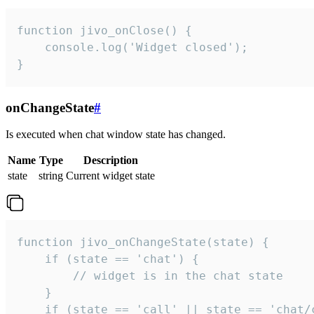
function jivo_onClose() {

    console.log('Widget closed');

}
onChangeState
#
Is executed when chat window state has changed.
Name
Type
Description
state
string
Current widget state
function jivo_onChangeState(state) {

    if (state == 'chat') {

        // widget is in the chat state

    }

    if (state == 'call' || state == 'chat/c