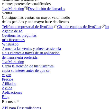
clientes potenciales cualificados
JivoMarketing
Devolución de llamadas
Ventas
Consigue más ventas, un mayor valor medio
de los pedidos y una mayor base de clientes
Teléfono empresarial de JivoChat
Chat de equipos de JivoChat
In
Agente de IA
Gestiona las preguntas
más frecuentes
WhatsApp
Aumenta las ventas y ofrece asistencia
a tus clientes a través de su aplicación
de mensajería preferida
JivoMarketing
Capta la atención de tus visitantes:
capta su interés antes de que se
vayan
Precios
Afiliados
Ayuda
Aplicaciones
Blog
Recursos
API para Desarrolladores