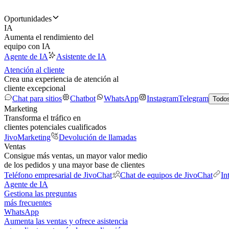
Oportunidades
IA
Aumenta el rendimiento del
equipo con IA
Agente de IA
Asistente de IA
Atención al cliente
Crea una experiencia de atención al
cliente excepcional
Chat para sitios
Chatbot
WhatsApp
Instagram
Telegram
Todos
Marketing
Transforma el tráfico en
clientes potenciales cualificados
JivoMarketing
Devolución de llamadas
Ventas
Consigue más ventas, un mayor valor medio
de los pedidos y una mayor base de clientes
Teléfono empresarial de JivoChat
Chat de equipos de JivoChat
In
Agente de IA
Gestiona las preguntas
más frecuentes
WhatsApp
Aumenta las ventas y ofrece asistencia