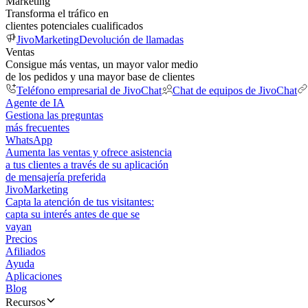
Marketing
Transforma el tráfico en
clientes potenciales cualificados
JivoMarketing
Devolución de llamadas
Ventas
Consigue más ventas, un mayor valor medio
de los pedidos y una mayor base de clientes
Teléfono empresarial de JivoChat
Chat de equipos de JivoChat
Agente de IA
Gestiona las preguntas
más frecuentes
WhatsApp
Aumenta las ventas y ofrece asistencia
a tus clientes a través de su aplicación
de mensajería preferida
JivoMarketing
Capta la atención de tus visitantes:
capta su interés antes de que se
vayan
Precios
Afiliados
Ayuda
Aplicaciones
Blog
Recursos