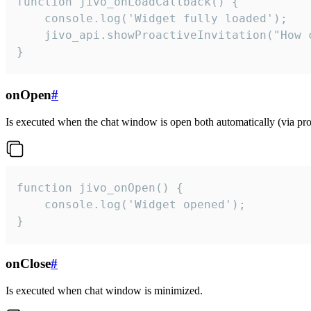
function jivo_onLoadCallback() {

    console.log('Widget fully loaded');

    jivo_api.showProactiveInvitation("How c
}
onOpen
#
Is executed when the chat window is open both automatically (via proa
function jivo_onOpen() {

    console.log('Widget opened');

}
onClose
#
Is executed when chat window is minimized.