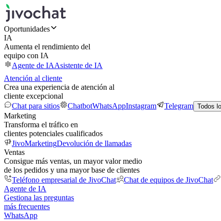
Oportunidades
IA
Aumenta el rendimiento del
equipo con IA
Agente de IA
Asistente de IA
Atención al cliente
Crea una experiencia de atención al
cliente excepcional
Chat para sitios
Chatbot
WhatsApp
Instagram
Telegram
Todos l
Marketing
Transforma el tráfico en
clientes potenciales cualificados
JivoMarketing
Devolución de llamadas
Ventas
Consigue más ventas, un mayor valor medio
de los pedidos y una mayor base de clientes
Teléfono empresarial de JivoChat
Chat de equipos de JivoChat
Agente de IA
Gestiona las preguntas
más frecuentes
WhatsApp