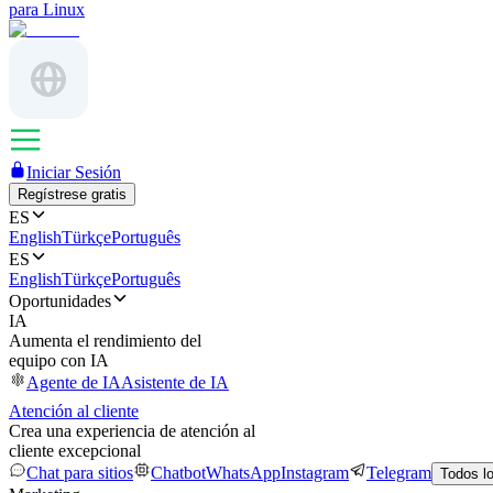
para Linux
Iniciar Sesión
Regístrese gratis
ES
English
Türkçe
Português
ES
English
Türkçe
Português
Oportunidades
IA
Aumenta el rendimiento del
equipo con IA
Agente de IA
Asistente de IA
Atención al cliente
Crea una experiencia de atención al
cliente excepcional
Chat para sitios
Chatbot
WhatsApp
Instagram
Telegram
Todos l