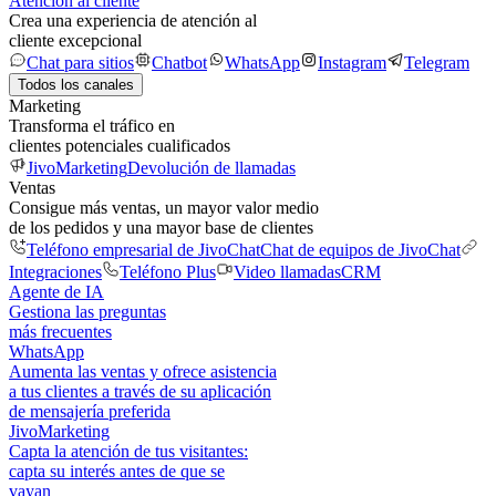
Atención al cliente
Crea una experiencia de atención al
cliente excepcional
Chat para sitios
Chatbot
WhatsApp
Instagram
Telegram
Todos los canales
Marketing
Transforma el tráfico en
clientes potenciales cualificados
JivoMarketing
Devolución de llamadas
Ventas
Consigue más ventas, un mayor valor medio
de los pedidos y una mayor base de clientes
Teléfono empresarial de JivoChat
Chat de equipos de JivoChat
Integraciones
Teléfono Plus
Video llamadas
CRM
Agente de IA
Gestiona las preguntas
más frecuentes
WhatsApp
Aumenta las ventas y ofrece asistencia
a tus clientes a través de su aplicación
de mensajería preferida
JivoMarketing
Capta la atención de tus visitantes:
capta su interés antes de que se
vayan