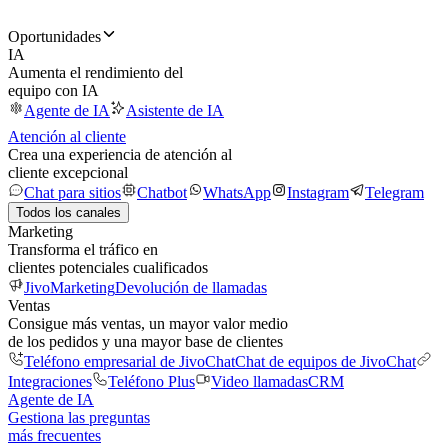
Oportunidades
IA
Aumenta el rendimiento del
equipo con IA
Agente de IA
Asistente de IA
Atención al cliente
Crea una experiencia de atención al
cliente excepcional
Chat para sitios
Chatbot
WhatsApp
Instagram
Telegram
Todos los canales
Marketing
Transforma el tráfico en
clientes potenciales cualificados
JivoMarketing
Devolución de llamadas
Ventas
Consigue más ventas, un mayor valor medio
de los pedidos y una mayor base de clientes
Teléfono empresarial de JivoChat
Chat de equipos de JivoChat
Integraciones
Teléfono Plus
Video llamadas
CRM
Agente de IA
Gestiona las preguntas
más frecuentes