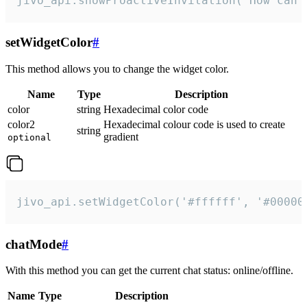
jivo_api.showProactiveInvitation("How can 
setWidgetColor
#
This method allows you to change the widget color.
Name
Type
Description
color
string
Hexadecimal color code
color2
Hexadecimal colour code is used to create
string
gradient
optional
jivo_api.setWidgetColor('#ffffff', '#00000
chatMode
#
With this method you can get the current chat status: online/offline.
Name
Type
Description