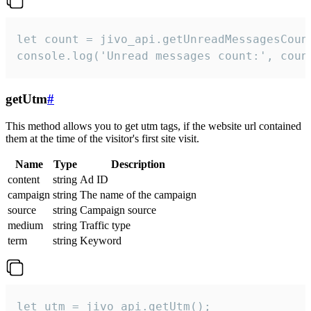
let count = jivo_api.getUnreadMessagesCount
console.log('Unread messages count:', coun
getUtm
#
This method allows you to get utm tags, if the website url contained
them at the time of the visitor's first site visit.
Name
Type
Description
content
string
Ad ID
campaign
string
The name of the campaign
source
string
Campaign source
medium
string
Traffic type
term
string
Keyword
let utm = jivo_api.getUtm();
