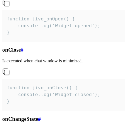
function jivo_onOpen() {

    console.log('Widget opened');

}
onClose
#
Is executed when chat window is minimized.
function jivo_onClose() {

    console.log('Widget closed');

}
onChangeState
#