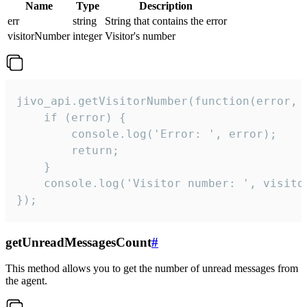
Name
Type
Description
err
string
String that contains the error
visitorNumber
integer
Visitor's number
jivo_api.getVisitorNumber(function(error, v
    if (error) {

        console.log('Error: ', error);

        return;

    }  

    console.log('Visitor number: ', visitor
});
getUnreadMessagesCount
#
This method allows you to get the number of unread messages from
the agent.