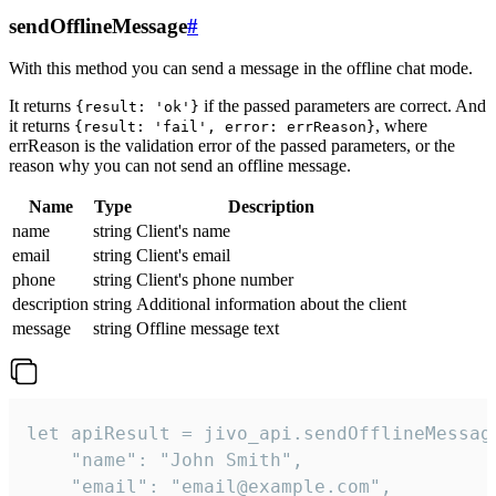
sendOfflineMessage
#
With this method you can send a message in the offline chat mode.
It returns
if the passed parameters are correct. And
{result: 'ok'}
it returns
, where
{result: 'fail', error: errReason}
errReason is the validation error of the passed parameters, or the
reason why you can not send an offline message.
Name
Type
Description
name
string
Client's name
email
string
Client's email
phone
string
Client's phone number
description
string
Additional information about the client
message
string
Offline message text
let apiResult = jivo_api.sendOfflineMessage
    "name": "John Smith",

    "email": "email@example.com",
