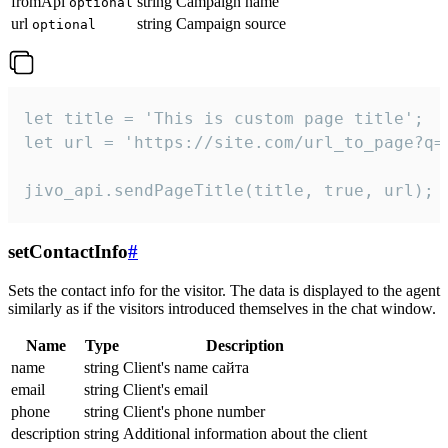
fromApi
string
Campaign name
optional
url
string
Campaign source
optional
let title = 'This is custom page title';

let url = 'https://site.com/url_to_page?q=p
jivo_api.sendPageTitle(title, true, url);
setContactInfo
#
Sets the contact info for the visitor. The data is displayed to the agent
similarly as if the visitors introduced themselves in the chat window.
Name
Type
Description
name
string
Client's name сайта
email
string
Client's email
phone
string
Client's phone number
description
string
Additional information about the client