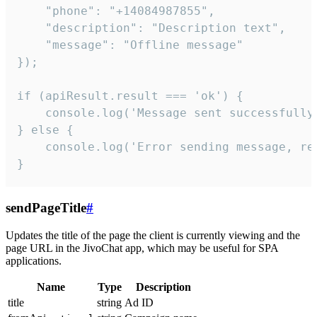
    "phone": "+14084987855",

    "description": "Description text",

    "message": "Offline message"

});

if (apiResult.result === 'ok') {

    console.log('Message sent successfully'
} else {

    console.log('Error sending message, rea
}
sendPageTitle
#
Updates the title of the page the client is currently viewing and the
page URL in the JivoChat app, which may be useful for SPA
applications.
Name
Type
Description
title
string
Ad ID