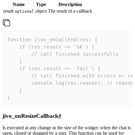
Name
Type
Description
result
object
The result of a callback
optional
function jivo_onCallEnd(res) {

    if (res.result == 'ok') {

        // call finished successfully

    }

    if (res.result == 'fail') {

        // call finished with errors or can
        console.log(res.reason); // reason 
    }

}
jivo_onResizeCallback
#
Is executed at any change in the size of the widget: when the chat is
open, closed or dragged by a user. This function can be used for