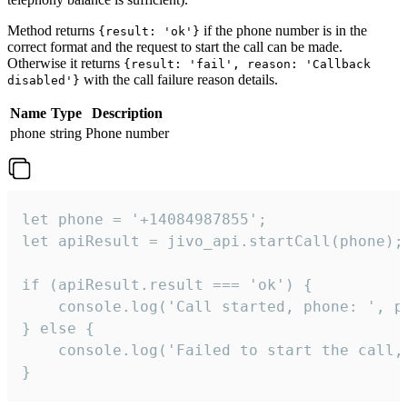
Method returns
if the phone number is in the
{result: 'ok'}
correct format and the request to start the call can be made.
Otherwise it returns
{result: 'fail', reason: 'Callback
with the call failure reason details.
disabled'}
Name
Type
Description
phone
string
Phone number
let phone = '+14084987855';

let apiResult = jivo_api.startCall(phone);

if (apiResult.result === 'ok') {

    console.log('Call started, phone: ', ph
} else {

    console.log('Failed to start the call,
}