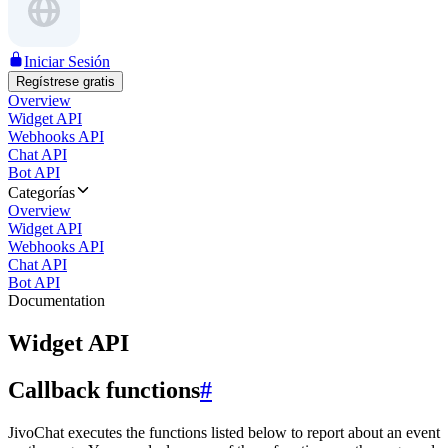
Iniciar Sesión
Regístrese gratis
Overview
Widget API
Webhooks API
Chat API
Bot API
Categorías
Overview
Widget API
Webhooks API
Chat API
Bot API
Documentation
Widget API
Callback functions
#
JivoChat executes the functions listed below to report about an event