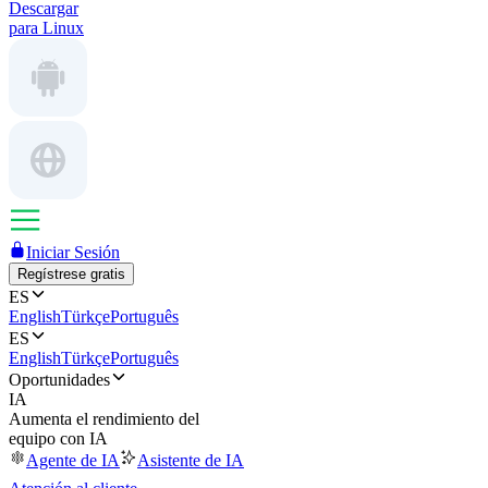
Descargar
para Linux
Iniciar Sesión
Regístrese gratis
ES
English
Türkçe
Português
ES
English
Türkçe
Português
Oportunidades
IA
Aumenta el rendimiento del
equipo con IA
Agente de IA
Asistente de IA