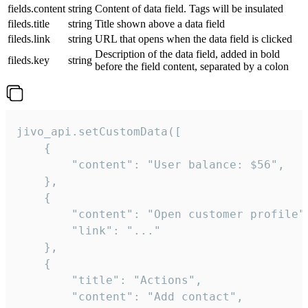
fields.content
string
Content of data field. Tags will be insulated
fileds.title
string
Title shown above a data field
fileds.link
string
URL that opens when the data field is clicked
Description of the data field, added in bold
fileds.key
string
before the field content, separated by a colon
jivo_api.setCustomData([

    {

        "content": "User balance: $56",

    },

    {

        "content": "Open customer profile",
        "link": "..."

    },

    {

        "title": "Actions",

        "content": "Add contact",
