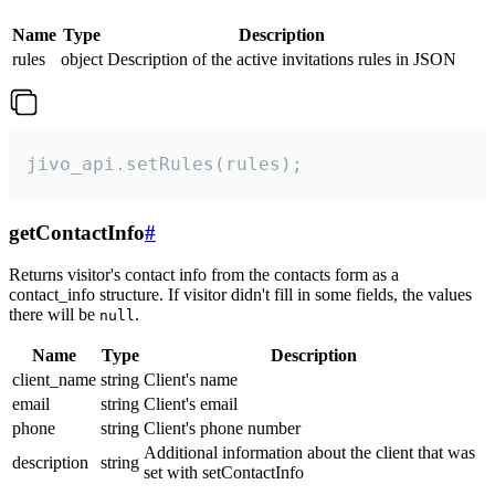
Name
Type
Description
rules
object
Description of the active invitations rules in JSON
jivo_api.setRules(rules);
getContactInfo
#
Returns visitor's contact info from the contacts form as a
contact_info structure. If visitor didn't fill in some fields, the values
there will be
.
null
Name
Type
Description
client_name
string
Client's name
email
string
Client's email
phone
string
Client's phone number
Additional information about the client that was
description
string
set with setContactInfo