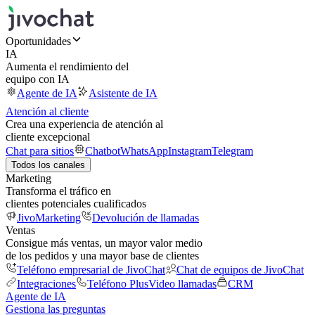
Oportunidades
IA
Aumenta el rendimiento del
equipo con IA
Agente de IA
Asistente de IA
Atención al cliente
Crea una experiencia de atención al
cliente excepcional
Chat para sitios
Chatbot
WhatsApp
Instagram
Telegram
Todos los canales
Marketing
Transforma el tráfico en
clientes potenciales cualificados
JivoMarketing
Devolución de llamadas
Ventas
Consigue más ventas, un mayor valor medio
de los pedidos y una mayor base de clientes
Teléfono empresarial de JivoChat
Chat de equipos de JivoChat
Integraciones
Teléfono Plus
Video llamadas
CRM
Agente de IA
Gestiona las preguntas