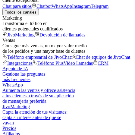
cliente excepcional
Chat para sitios
Chatbot
WhatsApp
Instagram
Telegram
Todos los canales
Marketing
Transforma el tráfico en
clientes potenciales cualificados
JivoMarketing
Devolución de llamadas
Ventas
Consigue más ventas, un mayor valor medio
de los pedidos y una mayor base de clientes
Teléfono empresarial de JivoChat
Chat de equipos de JivoChat
Integraciones
Teléfono Plus
Video llamadas
CRM
Agente de IA
Gestiona las preguntas
más frecuentes
WhatsApp
Aumenta las ventas y ofrece asistencia
a tus clientes a través de su aplicación
de mensajería preferida
JivoMarketing
Capta la atención de tus visitantes:
capta su interés antes de que se
vayan
Precios
Afiliados