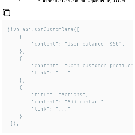
before the field content, separated by a colon
jivo_api.setCustomData([

    {

        "content": "User balance: $56",

    },

    {

        "content": "Open customer profile",
        "link": "..."

    },

    {

        "title": "Actions",

        "content": "Add contact",

        "link": "..."

    }

 ]);