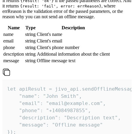
It returns
if the passed parameters are correct. And
{result: 'ok'}
it returns
, where
{result: 'fail', error: errReason}
errReason is the validation error of the passed parameters, or the
reason why you can not send an offline message.
Name
Type
Description
name
string
Client's name
email
string
Client's email
phone
string
Client's phone number
description
string
Additional information about the client
message
string
Offline message text
let apiResult = jivo_api.sendOfflineMessage
    "name": "John Smith",

    "email": "email@example.com",

    "phone": "+14084987855",

    "description": "Description text",

    "message": "Offline message"

});
