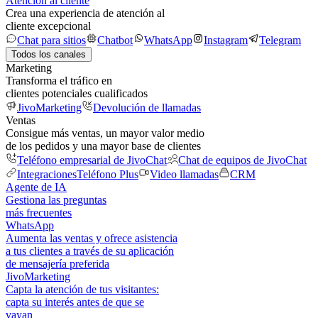
Atención al cliente
Crea una experiencia de atención al
cliente excepcional
Chat para sitios
Chatbot
WhatsApp
Instagram
Telegram
Todos los canales
Marketing
Transforma el tráfico en
clientes potenciales cualificados
JivoMarketing
Devolución de llamadas
Ventas
Consigue más ventas, un mayor valor medio
de los pedidos y una mayor base de clientes
Teléfono empresarial de JivoChat
Chat de equipos de JivoChat
Integraciones
Teléfono Plus
Video llamadas
CRM
Agente de IA
Gestiona las preguntas
más frecuentes
WhatsApp
Aumenta las ventas y ofrece asistencia
a tus clientes a través de su aplicación
de mensajería preferida
JivoMarketing
Capta la atención de tus visitantes:
capta su interés antes de que se
vayan