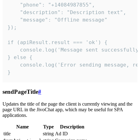
    "phone": "+14084987855",

    "description": "Description text",

    "message": "Offline message"

});

if (apiResult.result === 'ok') {

    console.log('Message sent successfully'
} else {

    console.log('Error sending message, rea
}
sendPageTitle
#
Updates the title of the page the client is currently viewing and the
page URL in the JivoChat app, which may be useful for SPA
applications.
Name
Type
Description
title
string
Ad ID