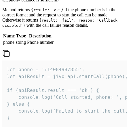
Method returns
if the phone number is in the
{result: 'ok'}
correct format and the request to start the call can be made.
Otherwise it returns
{result: 'fail', reason: 'Callback
with the call failure reason details.
disabled'}
Name
Type
Description
phone
string
Phone number
let phone = '+14084987855';

let apiResult = jivo_api.startCall(phone);

if (apiResult.result === 'ok') {

    console.log('Call started, phone: ', ph
} else {

    console.log('Failed to start the call,
}