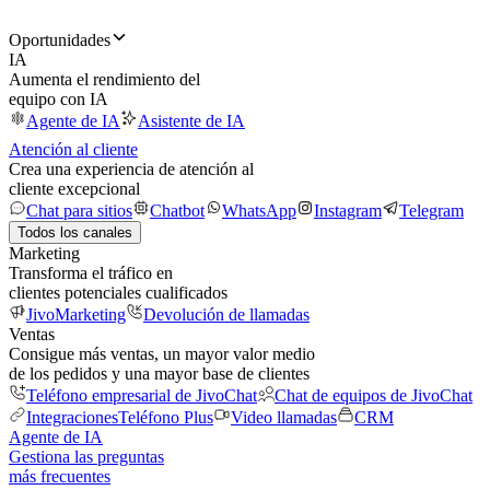
Oportunidades
IA
Aumenta el rendimiento del
equipo con IA
Agente de IA
Asistente de IA
Atención al cliente
Crea una experiencia de atención al
cliente excepcional
Chat para sitios
Chatbot
WhatsApp
Instagram
Telegram
Todos los canales
Marketing
Transforma el tráfico en
clientes potenciales cualificados
JivoMarketing
Devolución de llamadas
Ventas
Consigue más ventas, un mayor valor medio
de los pedidos y una mayor base de clientes
Teléfono empresarial de JivoChat
Chat de equipos de JivoChat
Integraciones
Teléfono Plus
Video llamadas
CRM
Agente de IA
Gestiona las preguntas
más frecuentes