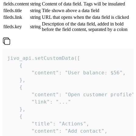
fields.content
string
Content of data field. Tags will be insulated
fileds.title
string
Title shown above a data field
fileds.link
string
URL that opens when the data field is clicked
Description of the data field, added in bold
fileds.key
string
before the field content, separated by a colon
jivo_api.setCustomData([

    {

        "content": "User balance: $56",

    },

    {

        "content": "Open customer profile",
        "link": "..."

    },

    {

        "title": "Actions",

        "content": "Add contact",
