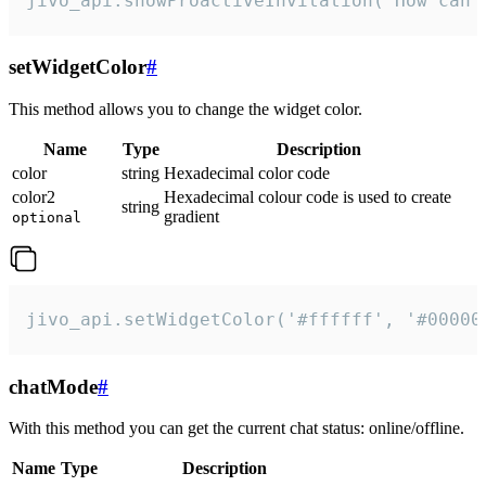
jivo_api.showProactiveInvitation("How can 
setWidgetColor
#
This method allows you to change the widget color.
Name
Type
Description
color
string
Hexadecimal color code
color2
Hexadecimal colour code is used to create
string
gradient
optional
jivo_api.setWidgetColor('#ffffff', '#00000
chatMode
#
With this method you can get the current chat status: online/offline.
Name
Type
Description