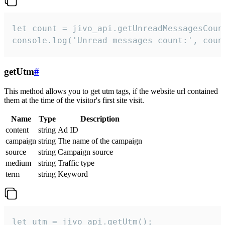
let count = jivo_api.getUnreadMessagesCount
console.log('Unread messages count:', coun
getUtm
#
This method allows you to get utm tags, if the website url contained
them at the time of the visitor's first site visit.
Name
Type
Description
content
string
Ad ID
campaign
string
The name of the campaign
source
string
Campaign source
medium
string
Traffic type
term
string
Keyword
let utm = jivo_api.getUtm();
