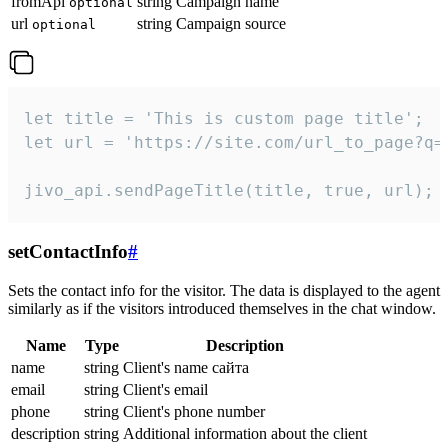
fromApi
string
Campaign name
optional
url
string
Campaign source
optional
let title = 'This is custom page title';

let url = 'https://site.com/url_to_page?q=p
jivo_api.sendPageTitle(title, true, url);
setContactInfo
#
Sets the contact info for the visitor. The data is displayed to the agent
similarly as if the visitors introduced themselves in the chat window.
Name
Type
Description
name
string
Client's name сайта
email
string
Client's email
phone
string
Client's phone number
description
string
Additional information about the client