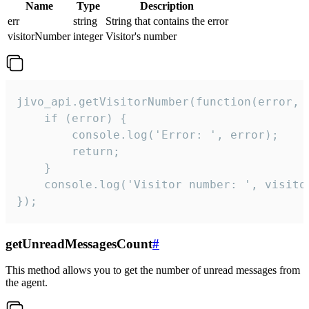
Name
Type
Description
err
string
String that contains the error
visitorNumber
integer
Visitor's number
jivo_api.getVisitorNumber(function(error, v
    if (error) {

        console.log('Error: ', error);

        return;

    }  

    console.log('Visitor number: ', visitor
});
getUnreadMessagesCount
#
This method allows you to get the number of unread messages from
the agent.