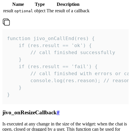
Name
Type
Description
result
object
The result of a callback
optional
function jivo_onCallEnd(res) {

    if (res.result == 'ok') {

        // call finished successfully

    }

    if (res.result == 'fail') {

        // call finished with errors or can
        console.log(res.reason); // reason 
    }

}
jivo_onResizeCallback
#
Is executed at any change in the size of the widget: when the chat is
open, closed or dragged by a user. This function can be used for