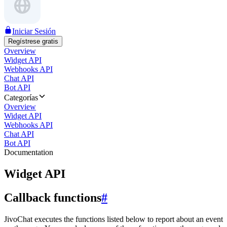
Iniciar Sesión
Regístrese gratis
Overview
Widget API
Webhooks API
Chat API
Bot API
Categorías
Overview
Widget API
Webhooks API
Chat API
Bot API
Documentation
Widget API
Callback functions
#
JivoChat executes the functions listed below to report about an event