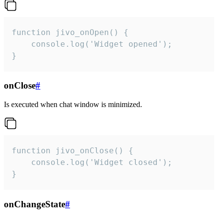
function jivo_onOpen() {

    console.log('Widget opened');

}
onClose
#
Is executed when chat window is minimized.
function jivo_onClose() {

    console.log('Widget closed');

}
onChangeState
#