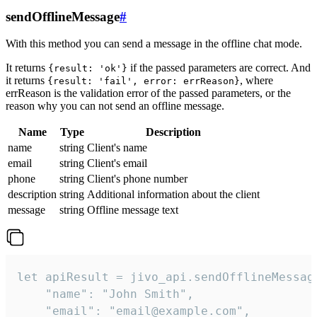
sendOfflineMessage
#
With this method you can send a message in the offline chat mode.
It returns
if the passed parameters are correct. And
{result: 'ok'}
it returns
, where
{result: 'fail', error: errReason}
errReason is the validation error of the passed parameters, or the
reason why you can not send an offline message.
Name
Type
Description
name
string
Client's name
email
string
Client's email
phone
string
Client's phone number
description
string
Additional information about the client
message
string
Offline message text
let apiResult = jivo_api.sendOfflineMessage
    "name": "John Smith",

    "email": "email@example.com",
