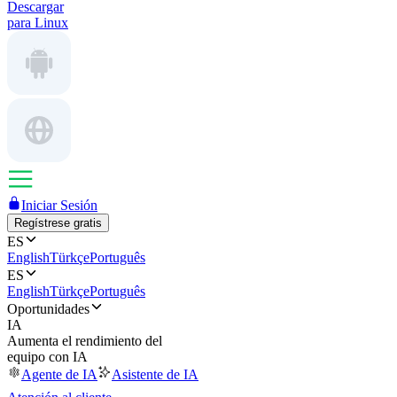
Descargar
para Linux
Iniciar Sesión
Regístrese gratis
ES
English
Türkçe
Português
ES
English
Türkçe
Português
Oportunidades
IA
Aumenta el rendimiento del
equipo con IA
Agente de IA
Asistente de IA