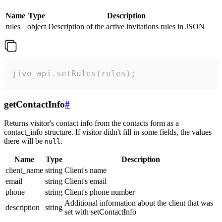
Name
Type
Description
rules
object
Description of the active invitations rules in JSON
jivo_api.setRules(rules);
getContactInfo
#
Returns visitor's contact info from the contacts form as a
contact_info structure. If visitor didn't fill in some fields, the values
there will be
.
null
Name
Type
Description
client_name
string
Client's name
email
string
Client's email
phone
string
Client's phone number
Additional information about the client that was
description
string
set with setContactInfo