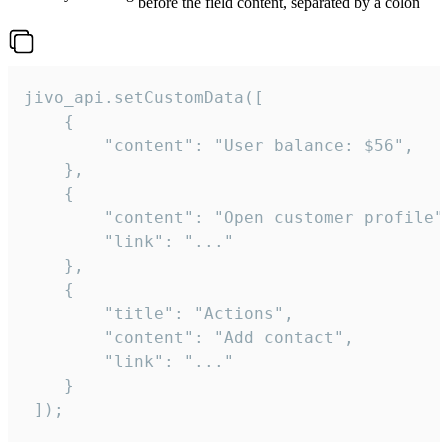
before the field content, separated by a colon
jivo_api.setCustomData([

    {

        "content": "User balance: $56",

    },

    {

        "content": "Open customer profile",
        "link": "..."

    },

    {

        "title": "Actions",

        "content": "Add contact",

        "link": "..."

    }

 ]);