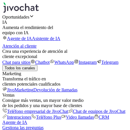
Oportunidades
IA
Aumenta el rendimiento del
equipo con IA
Agente de IA
Asistente de IA
Atención al cliente
Crea una experiencia de atención al
cliente excepcional
Chat para sitios
Chatbot
WhatsApp
Instagram
Telegram
Todos los canales
Marketing
Transforma el tráfico en
clientes potenciales cualificados
JivoMarketing
Devolución de llamadas
Ventas
Consigue más ventas, un mayor valor medio
de los pedidos y una mayor base de clientes
Teléfono empresarial de JivoChat
Chat de equipos de JivoChat
Integraciones
Teléfono Plus
Video llamadas
CRM
Agente de IA
Gestiona las preguntas