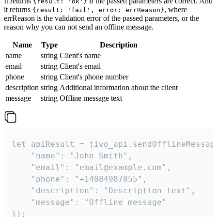
It returns
if the passed parameters are correct. And
{result: 'ok'}
it returns
, where
{result: 'fail', error: errReason}
errReason is the validation error of the passed parameters, or the
reason why you can not send an offline message.
Name
Type
Description
name
string
Client's name
email
string
Client's email
phone
string
Client's phone number
description
string
Additional information about the client
message
string
Offline message text
let apiResult = jivo_api.sendOfflineMessage
    "name": "John Smith",

    "email": "email@example.com",

    "phone": "+14084987855",

    "description": "Description text",

    "message": "Offline message"

});
