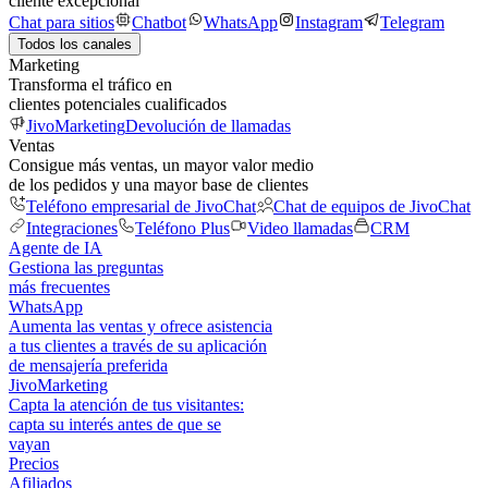
cliente excepcional
Chat para sitios
Chatbot
WhatsApp
Instagram
Telegram
Todos los canales
Marketing
Transforma el tráfico en
clientes potenciales cualificados
JivoMarketing
Devolución de llamadas
Ventas
Consigue más ventas, un mayor valor medio
de los pedidos y una mayor base de clientes
Teléfono empresarial de JivoChat
Chat de equipos de JivoChat
Integraciones
Teléfono Plus
Video llamadas
CRM
Agente de IA
Gestiona las preguntas
más frecuentes
WhatsApp
Aumenta las ventas y ofrece asistencia
a tus clientes a través de su aplicación
de mensajería preferida
JivoMarketing
Capta la atención de tus visitantes:
capta su interés antes de que se
vayan
Precios
Afiliados