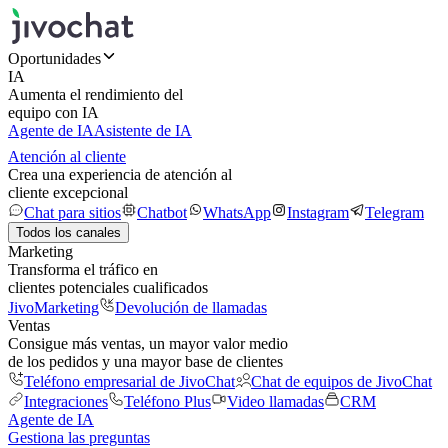
Oportunidades
IA
Aumenta el rendimiento del
equipo con IA
Agente de IA
Asistente de IA
Atención al cliente
Crea una experiencia de atención al
cliente excepcional
Chat para sitios
Chatbot
WhatsApp
Instagram
Telegram
Todos los canales
Marketing
Transforma el tráfico en
clientes potenciales cualificados
JivoMarketing
Devolución de llamadas
Ventas
Consigue más ventas, un mayor valor medio
de los pedidos y una mayor base de clientes
Teléfono empresarial de JivoChat
Chat de equipos de JivoChat
Integraciones
Teléfono Plus
Video llamadas
CRM
Agente de IA
Gestiona las preguntas