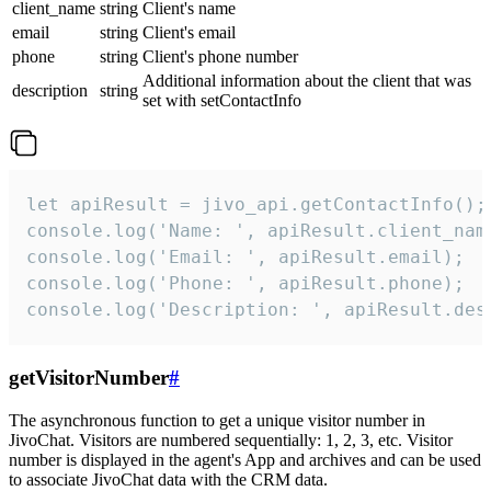
client_name
string
Client's name
email
string
Client's email
phone
string
Client's phone number
Additional information about the client that was
description
string
set with setContactInfo
let apiResult = jivo_api.getContactInfo();

console.log('Name: ', apiResult.client_name
console.log('Email: ', apiResult.email);

console.log('Phone: ', apiResult.phone);

console.log('Description: ', apiResult.des
getVisitorNumber
#
The asynchronous function to get a unique visitor number in
JivoChat. Visitors are numbered sequentially: 1, 2, 3, etc. Visitor
number is displayed in the agent's App and archives and can be used
to associate JivoChat data with the CRM data.