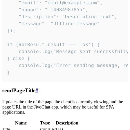
    "email": "email@example.com",

    "phone": "+14084987855",

    "description": "Description text",

    "message": "Offline message"

});

if (apiResult.result === 'ok') {

    console.log('Message sent successfully'
} else {

    console.log('Error sending message, rea
}
sendPageTitle
#
Updates the title of the page the client is currently viewing and the
page URL in the JivoChat app, which may be useful for SPA
applications.
Name
Type
Description
title
string
Ad ID