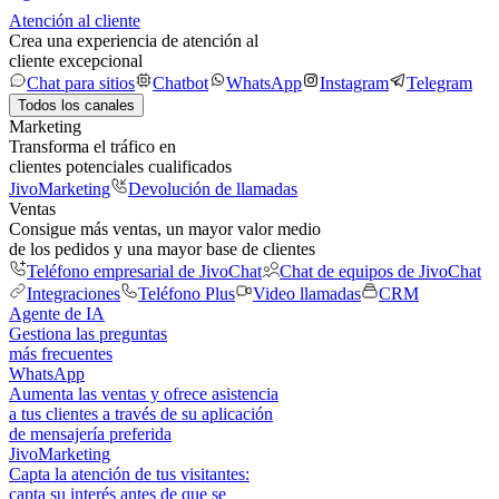
Atención al cliente
Crea una experiencia de atención al
cliente excepcional
Chat para sitios
Chatbot
WhatsApp
Instagram
Telegram
Todos los canales
Marketing
Transforma el tráfico en
clientes potenciales cualificados
JivoMarketing
Devolución de llamadas
Ventas
Consigue más ventas, un mayor valor medio
de los pedidos y una mayor base de clientes
Teléfono empresarial de JivoChat
Chat de equipos de JivoChat
Integraciones
Teléfono Plus
Video llamadas
CRM
Agente de IA
Gestiona las preguntas
más frecuentes
WhatsApp
Aumenta las ventas y ofrece asistencia
a tus clientes a través de su aplicación
de mensajería preferida
JivoMarketing
Capta la atención de tus visitantes:
capta su interés antes de que se