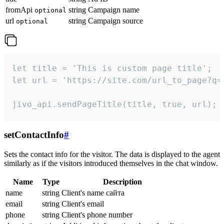
fromApi
string
Campaign name
optional
url
string
Campaign source
optional
let title = 'This is custom page title';

let url = 'https://site.com/url_to_page?q=p
jivo_api.sendPageTitle(title, true, url);
setContactInfo
#
Sets the contact info for the visitor. The data is displayed to the agent
similarly as if the visitors introduced themselves in the chat window.
Name
Type
Description
name
string
Client's name сайта
email
string
Client's email
phone
string
Client's phone number