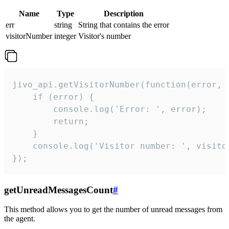
Name
Type
Description
err
string
String that contains the error
visitorNumber
integer
Visitor's number
jivo_api.getVisitorNumber(function(error, v
    if (error) {

        console.log('Error: ', error);

        return;

    }  

    console.log('Visitor number: ', visitor
});
getUnreadMessagesCount
#
This method allows you to get the number of unread messages from
the agent.