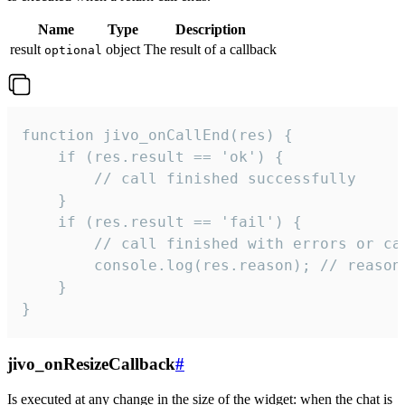
Name
Type
Description
result
object
The result of a callback
optional
function jivo_onCallEnd(res) {

    if (res.result == 'ok') {

        // call finished successfully

    }

    if (res.result == 'fail') {

        // call finished with errors or can
        console.log(res.reason); // reason 
    }

}
jivo_onResizeCallback
#
Is executed at any change in the size of the widget: when the chat is