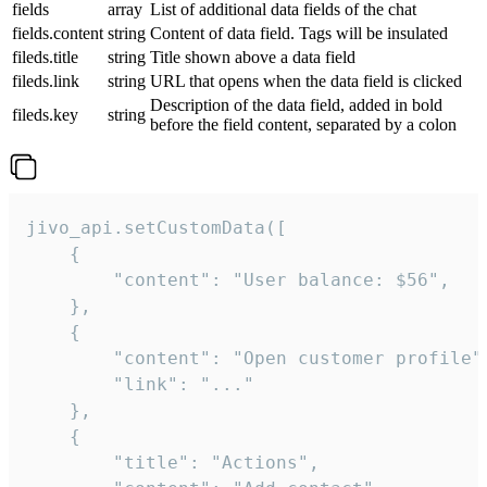
fields
array
List of additional data fields of the chat
fields.content
string
Content of data field. Tags will be insulated
fileds.title
string
Title shown above a data field
fileds.link
string
URL that opens when the data field is clicked
Description of the data field, added in bold
fileds.key
string
before the field content, separated by a colon
jivo_api.setCustomData([

    {

        "content": "User balance: $56",

    },

    {

        "content": "Open customer profile",
        "link": "..."

    },

    {

        "title": "Actions",
