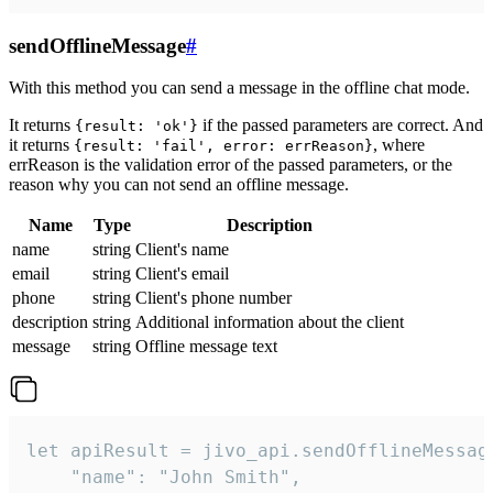
sendOfflineMessage
#
With this method you can send a message in the offline chat mode.
It returns
if the passed parameters are correct. And
{result: 'ok'}
it returns
, where
{result: 'fail', error: errReason}
errReason is the validation error of the passed parameters, or the
reason why you can not send an offline message.
Name
Type
Description
name
string
Client's name
email
string
Client's email
phone
string
Client's phone number
description
string
Additional information about the client
message
string
Offline message text
let apiResult = jivo_api.sendOfflineMessage
    "name": "John Smith",
