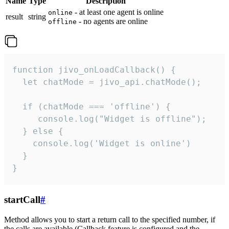
Name
Type
Description
- at least one agent is online
online
result
string
- no agents are online
offline
function jivo_onLoadCallback() {

  let chatMode = jivo_api.chatMode();

  if (chatMode === 'offline') {

     console.log("Widget is offline");

  } else {

    console.log('Widget is online')

  }

}
startCall
#
Method allows you to start a return call to the specified number, if
the calls are available (Callback feature is configured and the