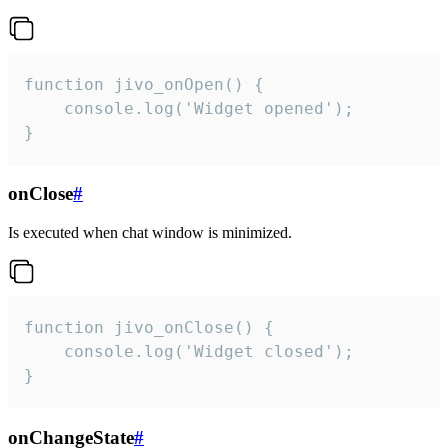
function jivo_onOpen() {

    console.log('Widget opened');

}
onClose
#
Is executed when chat window is minimized.
function jivo_onClose() {

    console.log('Widget closed');

}
onChangeState
#