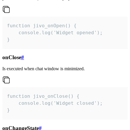
function jivo_onOpen() {

    console.log('Widget opened');

}
onClose
#
Is executed when chat window is minimized.
function jivo_onClose() {

    console.log('Widget closed');

}
onChangeState
#