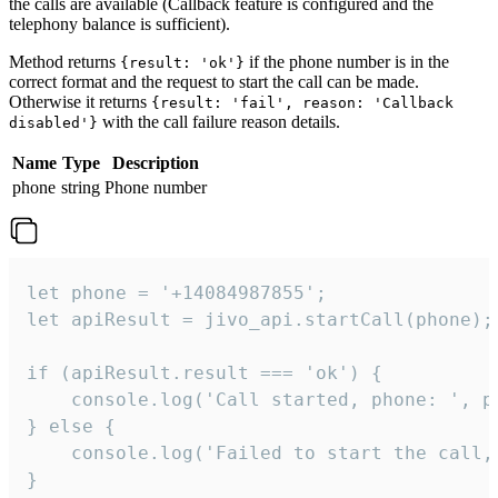
the calls are available (Callback feature is configured and the
telephony balance is sufficient).
Method returns
if the phone number is in the
{result: 'ok'}
correct format and the request to start the call can be made.
Otherwise it returns
{result: 'fail', reason: 'Callback
with the call failure reason details.
disabled'}
Name
Type
Description
phone
string
Phone number
let phone = '+14084987855';

let apiResult = jivo_api.startCall(phone);

if (apiResult.result === 'ok') {

    console.log('Call started, phone: ', ph
} else {

    console.log('Failed to start the call,
}