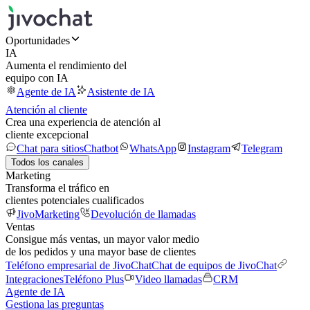
Oportunidades
IA
Aumenta el rendimiento del
equipo con IA
Agente de IA
Asistente de IA
Atención al cliente
Crea una experiencia de atención al
cliente excepcional
Chat para sitios
Chatbot
WhatsApp
Instagram
Telegram
Todos los canales
Marketing
Transforma el tráfico en
clientes potenciales cualificados
JivoMarketing
Devolución de llamadas
Ventas
Consigue más ventas, un mayor valor medio
de los pedidos y una mayor base de clientes
Teléfono empresarial de JivoChat
Chat de equipos de JivoChat
Integraciones
Teléfono Plus
Video llamadas
CRM
Agente de IA
Gestiona las preguntas