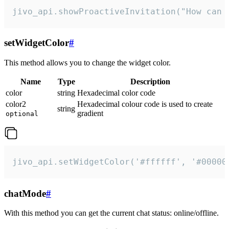
jivo_api.showProactiveInvitation("How can 
setWidgetColor
#
This method allows you to change the widget color.
Name
Type
Description
color
string
Hexadecimal color code
color2
Hexadecimal colour code is used to create
string
gradient
optional
jivo_api.setWidgetColor('#ffffff', '#00000
chatMode
#
With this method you can get the current chat status: online/offline.