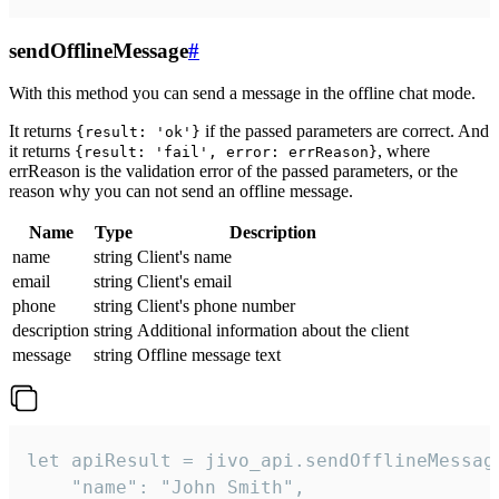
sendOfflineMessage
#
With this method you can send a message in the offline chat mode.
It returns
if the passed parameters are correct. And
{result: 'ok'}
it returns
, where
{result: 'fail', error: errReason}
errReason is the validation error of the passed parameters, or the
reason why you can not send an offline message.
Name
Type
Description
name
string
Client's name
email
string
Client's email
phone
string
Client's phone number
description
string
Additional information about the client
message
string
Offline message text
let apiResult = jivo_api.sendOfflineMessage
    "name": "John Smith",
