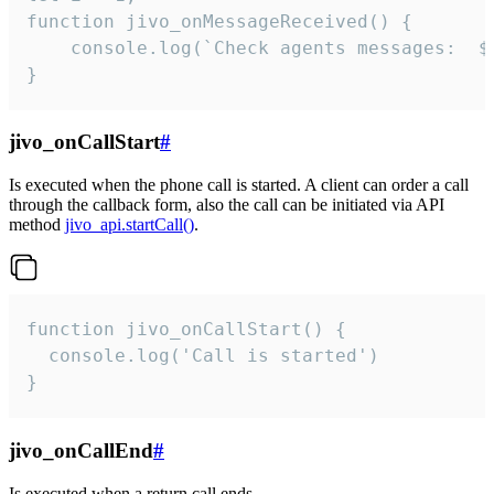
function jivo_onMessageReceived() {

	console.log(`Check agents messages:  ${i++}`)

}
jivo_onCallStart
#
Is executed when the phone call is started. A client can order a call
through the callback form, also the call can be initiated via API
method
jivo_api.startCall()
.
function jivo_onCallStart() {

  console.log('Call is started')

}
jivo_onCallEnd
#
Is executed when a return call ends.