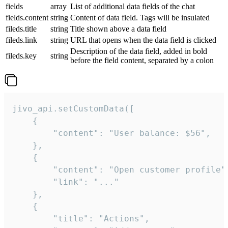
fields
array
List of additional data fields of the chat
fields.content
string
Content of data field. Tags will be insulated
fileds.title
string
Title shown above a data field
fileds.link
string
URL that opens when the data field is clicked
Description of the data field, added in bold
fileds.key
string
before the field content, separated by a colon
jivo_api.setCustomData([

    {

        "content": "User balance: $56",

    },

    {

        "content": "Open customer profile",
        "link": "..."

    },

    {

        "title": "Actions",
