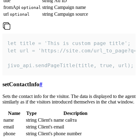
title
string
Ad ID
fromApi
string
Campaign name
optional
url
string
Campaign source
optional
let title = 'This is custom page title';

let url = 'https://site.com/url_to_page?q=p
jivo_api.sendPageTitle(title, true, url);
setContactInfo
#
Sets the contact info for the visitor. The data is displayed to the agent
similarly as if the visitors introduced themselves in the chat window.
Name
Type
Description
name
string
Client's name сайта
email
string
Client's email
phone
string
Client's phone number