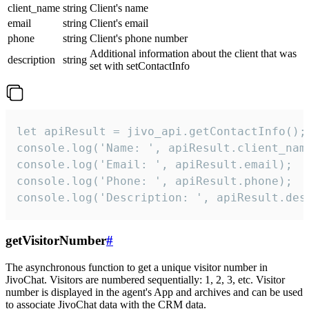
client_name
string
Client's name
email
string
Client's email
phone
string
Client's phone number
Additional information about the client that was
description
string
set with setContactInfo
let apiResult = jivo_api.getContactInfo();

console.log('Name: ', apiResult.client_name
console.log('Email: ', apiResult.email);

console.log('Phone: ', apiResult.phone);

console.log('Description: ', apiResult.des
getVisitorNumber
#
The asynchronous function to get a unique visitor number in
JivoChat. Visitors are numbered sequentially: 1, 2, 3, etc. Visitor
number is displayed in the agent's App and archives and can be used
to associate JivoChat data with the CRM data.