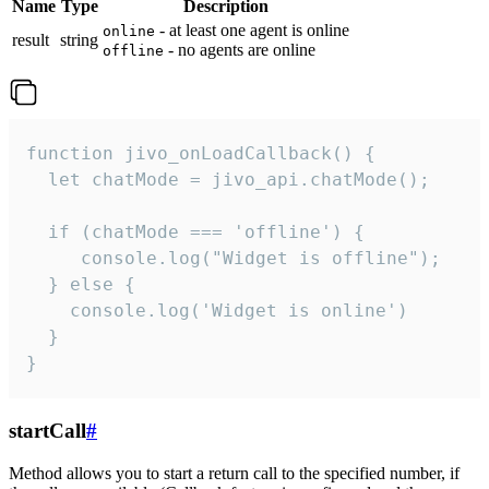
Name
Type
Description
- at least one agent is online
online
result
string
- no agents are online
offline
function jivo_onLoadCallback() {

  let chatMode = jivo_api.chatMode();

  if (chatMode === 'offline') {

     console.log("Widget is offline");

  } else {

    console.log('Widget is online')

  }

}
startCall
#
Method allows you to start a return call to the specified number, if