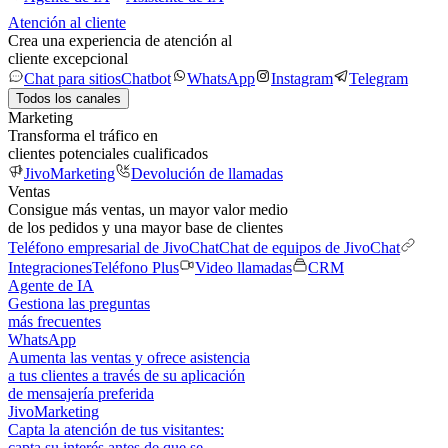
Atención al cliente
Crea una experiencia de atención al
cliente excepcional
Chat para sitios
Chatbot
WhatsApp
Instagram
Telegram
Todos los canales
Marketing
Transforma el tráfico en
clientes potenciales cualificados
JivoMarketing
Devolución de llamadas
Ventas
Consigue más ventas, un mayor valor medio
de los pedidos y una mayor base de clientes
Teléfono empresarial de JivoChat
Chat de equipos de JivoChat
Integraciones
Teléfono Plus
Video llamadas
CRM
Agente de IA
Gestiona las preguntas
más frecuentes
WhatsApp
Aumenta las ventas y ofrece asistencia
a tus clientes a través de su aplicación
de mensajería preferida
JivoMarketing
Capta la atención de tus visitantes:
capta su interés antes de que se