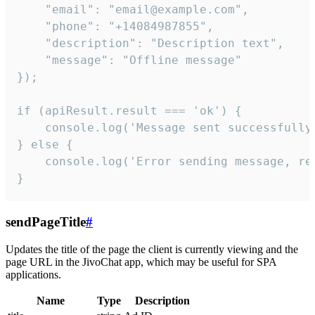
    "email": "email@example.com",

    "phone": "+14084987855",

    "description": "Description text",

    "message": "Offline message"

});

if (apiResult.result === 'ok') {

    console.log('Message sent successfully'
} else {

    console.log('Error sending message, rea
}
sendPageTitle
#
Updates the title of the page the client is currently viewing and the
page URL in the JivoChat app, which may be useful for SPA
applications.
Name
Type
Description