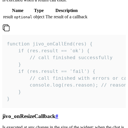
Name
Type
Description
result
object
The result of a callback
optional
function jivo_onCallEnd(res) {

    if (res.result == 'ok') {

        // call finished successfully

    }

    if (res.result == 'fail') {

        // call finished with errors or can
        console.log(res.reason); // reason 
    }

}
jivo_onResizeCallback
#
Is executed at any change in the size of the widget: when the chat is