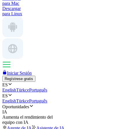
para Mac
Descargar
para Linux
Iniciar Sesión
Regístrese gratis
ES
English
Türkçe
Português
ES
English
Türkçe
Português
Oportunidades
IA
Aumenta el rendimiento del
equipo con IA
Agente de IA
Asistente de IA