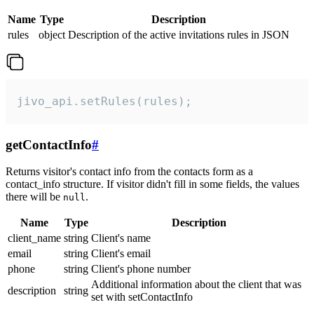
Name
Type
Description
rules
object
Description of the active invitations rules in JSON
jivo_api.setRules(rules);
getContactInfo
#
Returns visitor's contact info from the contacts form as a
contact_info structure. If visitor didn't fill in some fields, the values
there will be
.
null
Name
Type
Description
client_name
string
Client's name
email
string
Client's email
phone
string
Client's phone number
Additional information about the client that was
description
string
set with setContactInfo