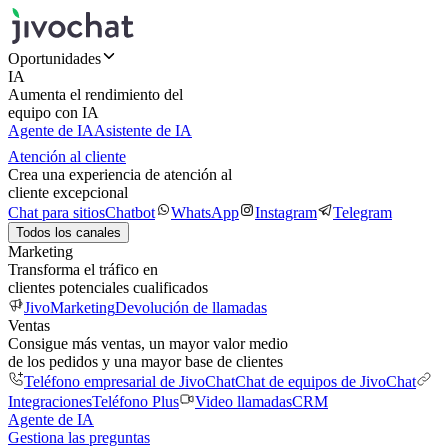
Oportunidades
IA
Aumenta el rendimiento del
equipo con IA
Agente de IA
Asistente de IA
Atención al cliente
Crea una experiencia de atención al
cliente excepcional
Chat para sitios
Chatbot
WhatsApp
Instagram
Telegram
Todos los canales
Marketing
Transforma el tráfico en
clientes potenciales cualificados
JivoMarketing
Devolución de llamadas
Ventas
Consigue más ventas, un mayor valor medio
de los pedidos y una mayor base de clientes
Teléfono empresarial de JivoChat
Chat de equipos de JivoChat
Integraciones
Teléfono Plus
Video llamadas
CRM
Agente de IA
Gestiona las preguntas