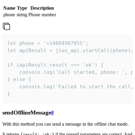
Name
Type
Description
phone
string
Phone number
let phone = '+14084987855';

let apiResult = jivo_api.startCall(phone);

if (apiResult.result === 'ok') {

    console.log('Call started, phone: ', ph
} else {

    console.log('Failed to start the call,
}
sendOfflineMessage
#
With this method you can send a message in the offline chat mode.
It returns
if the passed parameters are correct. And
{result: 'ok'}