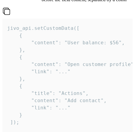
jivo_api.setCustomData([

    {

        "content": "User balance: $56",

    },

    {

        "content": "Open customer profile",
        "link": "..."

    },

    {

        "title": "Actions",

        "content": "Add contact",

        "link": "..."

    }

 ]);