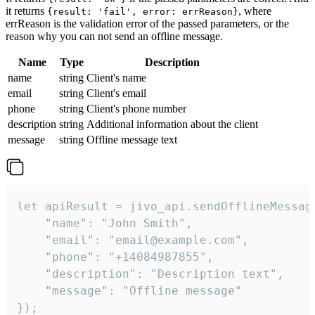
it returns
, where
{result: 'fail', error: errReason}
errReason is the validation error of the passed parameters, or the
reason why you can not send an offline message.
Name
Type
Description
name
string
Client's name
email
string
Client's email
phone
string
Client's phone number
description
string
Additional information about the client
message
string
Offline message text
let apiResult = jivo_api.sendOfflineMessage
    "name": "John Smith",

    "email": "email@example.com",

    "phone": "+14084987855",

    "description": "Description text",

    "message": "Offline message"

});
