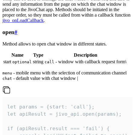
send any information from the page on which the chat window is
placed to the JivoChat app. Methods should be initiated in the
proper order, so they must be called from within a callback function
jivo_onLoadCallback
.
open
#
Method allows to open chat window in different states.
Name
Type
Description
start
string
- window with callback request form\
optional
call
- mobile menu with the selection of communication channel
menu
- default value with chat window |
chat
let params = {start: 'call'};

let apiResult = jivo_api.open(params);

if (apiResult.result === 'fail') {
