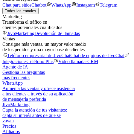
Chat para sitios
Chatbot
WhatsApp
Instagram
Telegram
Todos los canales
Marketing
Transforma el tráfico en
clientes potenciales cualificados
JivoMarketing
Devolución de llamadas
Ventas
Consigue más ventas, un mayor valor medio
de los pedidos y una mayor base de clientes
Teléfono empresarial de JivoChat
Chat de equipos de JivoChat
Integraciones
Teléfono Plus
Video llamadas
CRM
Agente de IA
Gestiona las preguntas
más frecuentes
WhatsApp
Aumenta las ventas y ofrece asistencia
a tus clientes a través de su aplicación
de mensajería preferida
JivoMarketing
Capta la atención de tus visitantes:
capta su interés antes de que se
vayan
Precios
Afiliados