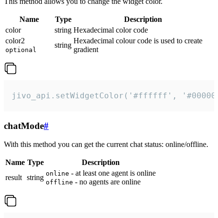
This method allows you to change the widget color.
Name
Type
Description
color
string
Hexadecimal color code
color2
Hexadecimal colour code is used to create
string
gradient
optional
jivo_api.setWidgetColor('#ffffff', '#00000
chatMode
#
With this method you can get the current chat status: online/offline.
Name
Type
Description
- at least one agent is online
online
result
string
- no agents are online
offline