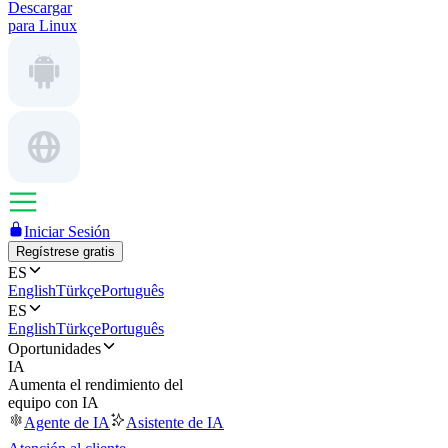
Descargar
para Linux
Iniciar Sesión
Regístrese gratis
ES
English
Türkçe
Português
ES
English
Türkçe
Português
Oportunidades
IA
Aumenta el rendimiento del
equipo con IA
Agente de IA
Asistente de IA