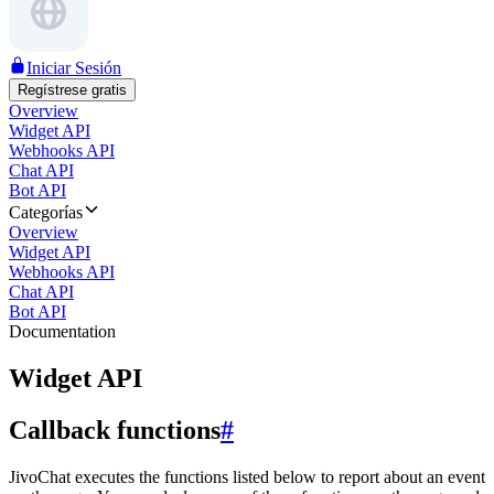
Iniciar Sesión
Regístrese gratis
Overview
Widget API
Webhooks API
Chat API
Bot API
Categorías
Overview
Widget API
Webhooks API
Chat API
Bot API
Documentation
Widget API
Callback functions
#
JivoChat executes the functions listed below to report about an event