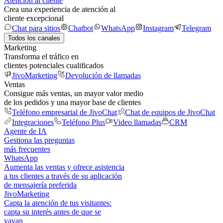
Atención al cliente
Crea una experiencia de atención al
cliente excepcional
Chat para sitios
Chatbot
WhatsApp
Instagram
Telegram
Todos los canales
Marketing
Transforma el tráfico en
clientes potenciales cualificados
JivoMarketing
Devolución de llamadas
Ventas
Consigue más ventas, un mayor valor medio
de los pedidos y una mayor base de clientes
Teléfono empresarial de JivoChat
Chat de equipos de JivoChat
Integraciones
Teléfono Plus
Video llamadas
CRM
Agente de IA
Gestiona las preguntas
más frecuentes
WhatsApp
Aumenta las ventas y ofrece asistencia
a tus clientes a través de su aplicación
de mensajería preferida
JivoMarketing
Capta la atención de tus visitantes:
capta su interés antes de que se
vayan