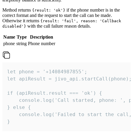
Method returns
if the phone number is in the
{result: 'ok'}
correct format and the request to start the call can be made.
Otherwise it returns
{result: 'fail', reason: 'Callback
with the call failure reason details.
disabled'}
Name
Type
Description
phone
string
Phone number
let phone = '+14084987855';

let apiResult = jivo_api.startCall(phone);

if (apiResult.result === 'ok') {

    console.log('Call started, phone: ', ph
} else {

    console.log('Failed to start the call,
}