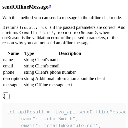
sendOfflineMessage
#
With this method you can send a message in the offline chat mode.
It returns
if the passed parameters are correct. And
{result: 'ok'}
it returns
, where
{result: 'fail', error: errReason}
errReason is the validation error of the passed parameters, or the
reason why you can not send an offline message.
Name
Type
Description
name
string
Client's name
email
string
Client's email
phone
string
Client's phone number
description
string
Additional information about the client
message
string
Offline message text
let apiResult = jivo_api.sendOfflineMessage
    "name": "John Smith",

    "email": "email@example.com",
