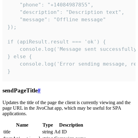
    "phone": "+14084987855",

    "description": "Description text",

    "message": "Offline message"

});

if (apiResult.result === 'ok') {

    console.log('Message sent successfully'
} else {

    console.log('Error sending message, rea
}
sendPageTitle
#
Updates the title of the page the client is currently viewing and the
page URL in the JivoChat app, which may be useful for SPA
applications.
Name
Type
Description
title
string
Ad ID