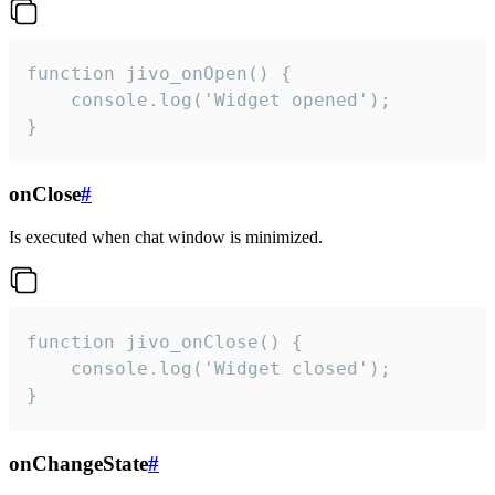
function jivo_onOpen() {

    console.log('Widget opened');

}
onClose
#
Is executed when chat window is minimized.
function jivo_onClose() {

    console.log('Widget closed');

}
onChangeState
#