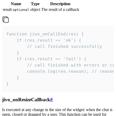
Name
Type
Description
result
object
The result of a callback
optional
function jivo_onCallEnd(res) {

    if (res.result == 'ok') {

        // call finished successfully

    }

    if (res.result == 'fail') {

        // call finished with errors or can
        console.log(res.reason); // reason 
    }

}
jivo_onResizeCallback
#
Is executed at any change in the size of the widget: when the chat is
open, closed or dragged by a user. This function can be used for