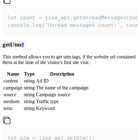
let count = jivo_api.getUnreadMessagesCount
console.log('Unread messages count:', coun
getUtm
#
This method allows you to get utm tags, if the website url contained
them at the time of the visitor's first site visit.
Name
Type
Description
content
string
Ad ID
campaign
string
The name of the campaign
source
string
Campaign source
medium
string
Traffic type
term
string
Keyword
let utm = jivo_api.getUtm();
