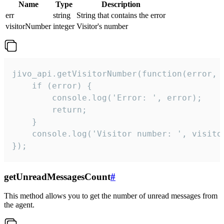
Name
Type
Description
err
string
String that contains the error
visitorNumber
integer
Visitor's number
jivo_api.getVisitorNumber(function(error, v
    if (error) {

        console.log('Error: ', error);

        return;

    }  

    console.log('Visitor number: ', visitor
});
getUnreadMessagesCount
#
This method allows you to get the number of unread messages from
the agent.