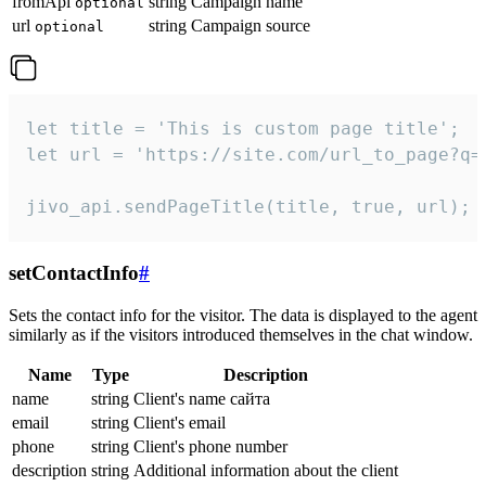
fromApi
string
Campaign name
optional
url
string
Campaign source
optional
let title = 'This is custom page title';

let url = 'https://site.com/url_to_page?q=p
jivo_api.sendPageTitle(title, true, url);
setContactInfo
#
Sets the contact info for the visitor. The data is displayed to the agent
similarly as if the visitors introduced themselves in the chat window.
Name
Type
Description
name
string
Client's name сайта
email
string
Client's email
phone
string
Client's phone number
description
string
Additional information about the client