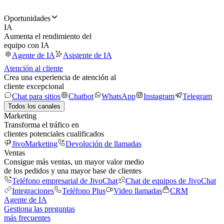
Oportunidades
IA
Aumenta el rendimiento del
equipo con IA
Agente de IA
Asistente de IA
Atención al cliente
Crea una experiencia de atención al
cliente excepcional
Chat para sitios
Chatbot
WhatsApp
Instagram
Telegram
Todos los canales
Marketing
Transforma el tráfico en
clientes potenciales cualificados
JivoMarketing
Devolución de llamadas
Ventas
Consigue más ventas, un mayor valor medio
de los pedidos y una mayor base de clientes
Teléfono empresarial de JivoChat
Chat de equipos de JivoChat
Integraciones
Teléfono Plus
Video llamadas
CRM
Agente de IA
Gestiona las preguntas
más frecuentes