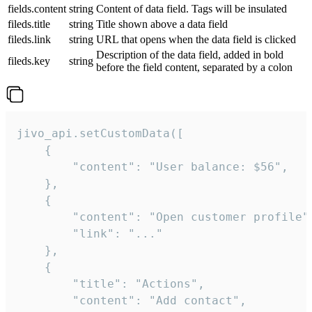
fields.content
string
Content of data field. Tags will be insulated
fileds.title
string
Title shown above a data field
fileds.link
string
URL that opens when the data field is clicked
Description of the data field, added in bold
fileds.key
string
before the field content, separated by a colon
jivo_api.setCustomData([

    {

        "content": "User balance: $56",

    },

    {

        "content": "Open customer profile",
        "link": "..."

    },

    {

        "title": "Actions",

        "content": "Add contact",
