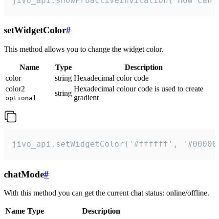
jivo_api.showProactiveInvitation("How can 
setWidgetColor
#
This method allows you to change the widget color.
Name
Type
Description
color
string
Hexadecimal color code
color2
Hexadecimal colour code is used to create
string
gradient
optional
jivo_api.setWidgetColor('#ffffff', '#00000
chatMode
#
With this method you can get the current chat status: online/offline.
Name
Type
Description