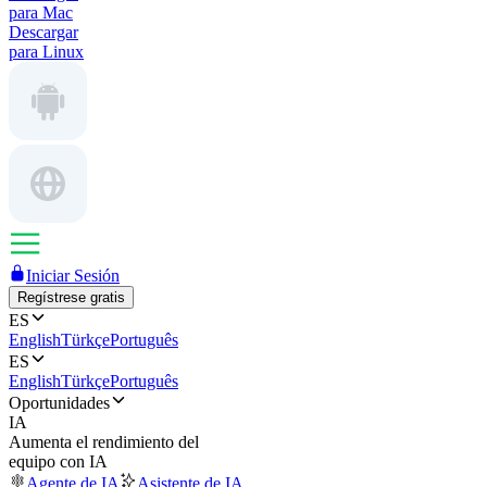
para Mac
Descargar
para Linux
Iniciar Sesión
Regístrese gratis
ES
English
Türkçe
Português
ES
English
Türkçe
Português
Oportunidades
IA
Aumenta el rendimiento del
equipo con IA
Agente de IA
Asistente de IA