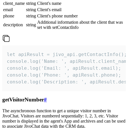
client_name
string
Client's name
email
string
Client's email
phone
string
Client's phone number
Additional information about the client that was
description
string
set with setContactInfo
let apiResult = jivo_api.getContactInfo();

console.log('Name: ', apiResult.client_name
console.log('Email: ', apiResult.email);

console.log('Phone: ', apiResult.phone);

console.log('Description: ', apiResult.des
getVisitorNumber
#
The asynchronous function to get a unique visitor number in
JivoChat. Visitors are numbered sequentially: 1, 2, 3, etc. Visitor
number is displayed in the agent's App and archives and can be used
to associate JivoChat data with the CRM data.