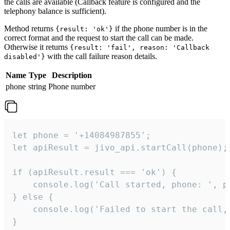
the calls are available (Callback feature is configured and the
telephony balance is sufficient).
Method returns
if the phone number is in the
{result: 'ok'}
correct format and the request to start the call can be made.
Otherwise it returns
{result: 'fail', reason: 'Callback
with the call failure reason details.
disabled'}
Name
Type
Description
phone
string
Phone number
let phone = '+14084987855';

let apiResult = jivo_api.startCall(phone);

if (apiResult.result === 'ok') {

    console.log('Call started, phone: ', ph
} else {

    console.log('Failed to start the call,
}