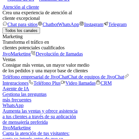
Atención al cliente
Crea una experiencia de atención al
cliente excepcional
Chat para sitios
Chatbot
WhatsApp
Instagram
Telegram
Todos los canales
Marketing
Transforma el tráfico en
clientes potenciales cualificados
JivoMarketing
Devolución de llamadas
Ventas
Consigue más ventas, un mayor valor medio
de los pedidos y una mayor base de clientes
Teléfono empresarial de JivoChat
Chat de equipos de JivoChat
Integraciones
Teléfono Plus
Video llamadas
CRM
Agente de IA
Gestiona las preguntas
más frecuentes
WhatsApp
Aumenta las ventas y ofrece asistencia
a tus clientes a través de su aplicación
de mensajería preferida
JivoMarketing
Capta la atención de tus visitantes:
capta su interés antes de que se