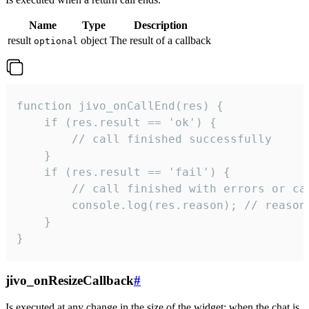
Name
Type
Description
result
object
The result of a callback
optional
function jivo_onCallEnd(res) {

    if (res.result == 'ok') {

        // call finished successfully

    }

    if (res.result == 'fail') {

        // call finished with errors or can
        console.log(res.reason); // reason 
    }

}
jivo_onResizeCallback
#
Is executed at any change in the size of the widget: when the chat is