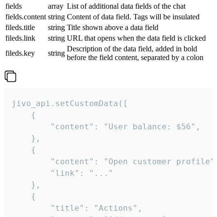
fields
array
List of additional data fields of the chat
fields.content
string
Content of data field. Tags will be insulated
fileds.title
string
Title shown above a data field
fileds.link
string
URL that opens when the data field is clicked
Description of the data field, added in bold
fileds.key
string
before the field content, separated by a colon
jivo_api.setCustomData([

    {

        "content": "User balance: $56",

    },

    {

        "content": "Open customer profile",
        "link": "..."

    },

    {

        "title": "Actions",
