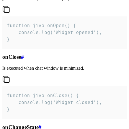
function jivo_onOpen() {

    console.log('Widget opened');

}
onClose
#
Is executed when chat window is minimized.
function jivo_onClose() {

    console.log('Widget closed');

}
onChangeState
#