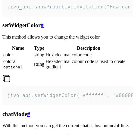
jivo_api.showProactiveInvitation("How can 
setWidgetColor
#
This method allows you to change the widget color.
Name
Type
Description
color
string
Hexadecimal color code
color2
Hexadecimal colour code is used to create
string
gradient
optional
jivo_api.setWidgetColor('#ffffff', '#00000
chatMode
#
With this method you can get the current chat status: online/offline.