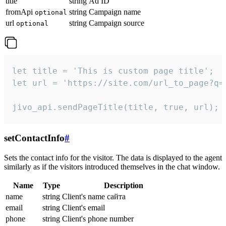
title
string
Ad ID
fromApi
string
Campaign name
optional
url
string
Campaign source
optional
let title = 'This is custom page title';

let url = 'https://site.com/url_to_page?q=p
jivo_api.sendPageTitle(title, true, url);
setContactInfo
#
Sets the contact info for the visitor. The data is displayed to the agent
similarly as if the visitors introduced themselves in the chat window.
Name
Type
Description
name
string
Client's name сайта
email
string
Client's email
phone
string
Client's phone number