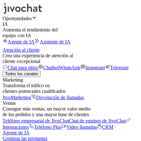
Oportunidades
IA
Aumenta el rendimiento del
equipo con IA
Agente de IA
Asistente de IA
Atención al cliente
Crea una experiencia de atención al
cliente excepcional
Chat para sitios
Chatbot
WhatsApp
Instagram
Telegram
Todos los canales
Marketing
Transforma el tráfico en
clientes potenciales cualificados
JivoMarketing
Devolución de llamadas
Ventas
Consigue más ventas, un mayor valor medio
de los pedidos y una mayor base de clientes
Teléfono empresarial de JivoChat
Chat de equipos de JivoChat
Integraciones
Teléfono Plus
Video llamadas
CRM
Agente de IA
Gestiona las preguntas