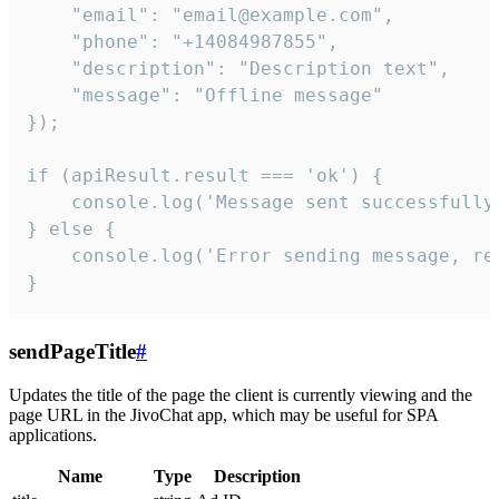
    "email": "email@example.com",

    "phone": "+14084987855",

    "description": "Description text",

    "message": "Offline message"

});

if (apiResult.result === 'ok') {

    console.log('Message sent successfully'
} else {

    console.log('Error sending message, rea
}
sendPageTitle
#
Updates the title of the page the client is currently viewing and the
page URL in the JivoChat app, which may be useful for SPA
applications.
Name
Type
Description