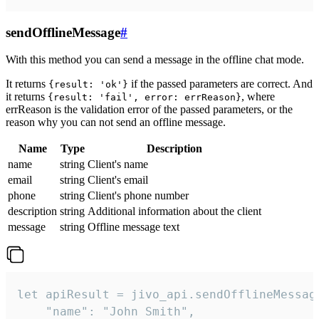
sendOfflineMessage
#
With this method you can send a message in the offline chat mode.
It returns
if the passed parameters are correct. And
{result: 'ok'}
it returns
, where
{result: 'fail', error: errReason}
errReason is the validation error of the passed parameters, or the
reason why you can not send an offline message.
Name
Type
Description
name
string
Client's name
email
string
Client's email
phone
string
Client's phone number
description
string
Additional information about the client
message
string
Offline message text
let apiResult = jivo_api.sendOfflineMessage
    "name": "John Smith",
