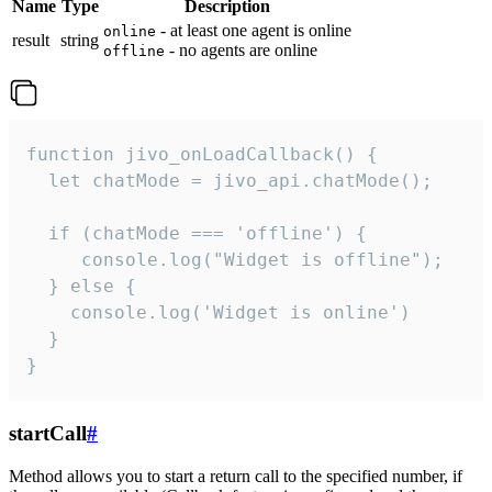
Name
Type
Description
- at least one agent is online
online
result
string
- no agents are online
offline
function jivo_onLoadCallback() {

  let chatMode = jivo_api.chatMode();

  if (chatMode === 'offline') {

     console.log("Widget is offline");

  } else {

    console.log('Widget is online')

  }

}
startCall
#
Method allows you to start a return call to the specified number, if