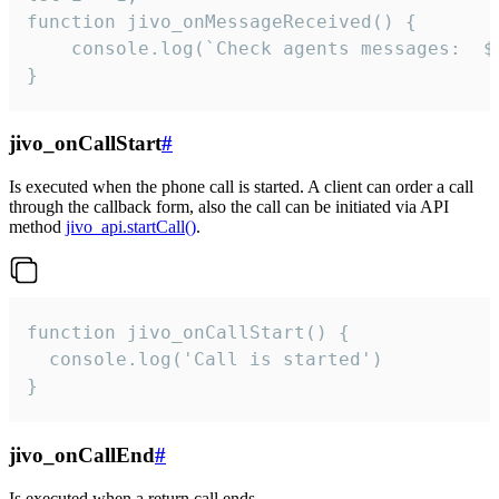
function jivo_onMessageReceived() {

	console.log(`Check agents messages:  ${i++}`)

}
jivo_onCallStart
#
Is executed when the phone call is started. A client can order a call
through the callback form, also the call can be initiated via API
method
jivo_api.startCall()
.
function jivo_onCallStart() {

  console.log('Call is started')

}
jivo_onCallEnd
#
Is executed when a return call ends.