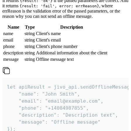
It returns
if the passed parameters are correct. And
{result: 'ok'}
it returns
, where
{result: 'fail', error: errReason}
errReason is the validation error of the passed parameters, or the
reason why you can not send an offline message.
Name
Type
Description
name
string
Client's name
email
string
Client's email
phone
string
Client's phone number
description
string
Additional information about the client
message
string
Offline message text
let apiResult = jivo_api.sendOfflineMessage
    "name": "John Smith",

    "email": "email@example.com",

    "phone": "+14084987855",

    "description": "Description text",

    "message": "Offline message"

});
