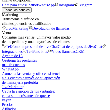
cliente excepcional
Chat para sitios
Chatbot
WhatsApp
Instagram
Telegram
Todos los canales
Marketing
Transforma el tráfico en
clientes potenciales cualificados
JivoMarketing
Devolución de llamadas
Ventas
Consigue más ventas, un mayor valor medio
de los pedidos y una mayor base de clientes
Teléfono empresarial de JivoChat
Chat de equipos de JivoChat
Integraciones
Teléfono Plus
Video llamadas
CRM
Agente de IA
Gestiona las preguntas
más frecuentes
WhatsApp
Aumenta las ventas y ofrece asistencia
a tus clientes a través de su aplicación
de mensajería preferida
JivoMarketing
Capta la atención de tus visitantes:
capta su interés antes de que se
vayan
Precios
Afiliados