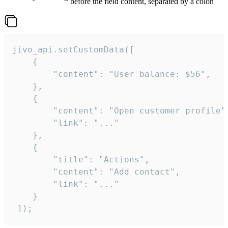
before the field content, separated by a colon
jivo_api.setCustomData([

    {

        "content": "User balance: $56",

    },

    {

        "content": "Open customer profile",
        "link": "..."

    },

    {

        "title": "Actions",

        "content": "Add contact",

        "link": "..."

    }

 ]);