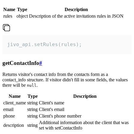
Name
Type
Description
rules
object
Description of the active invitations rules in JSON
jivo_api.setRules(rules);
getContactInfo
#
Returns visitor's contact info from the contacts form as a
contact_info structure. If visitor didn't fill in some fields, the values
there will be
.
null
Name
Type
Description
client_name
string
Client's name
email
string
Client's email
phone
string
Client's phone number
Additional information about the client that was
description
string
set with setContactInfo