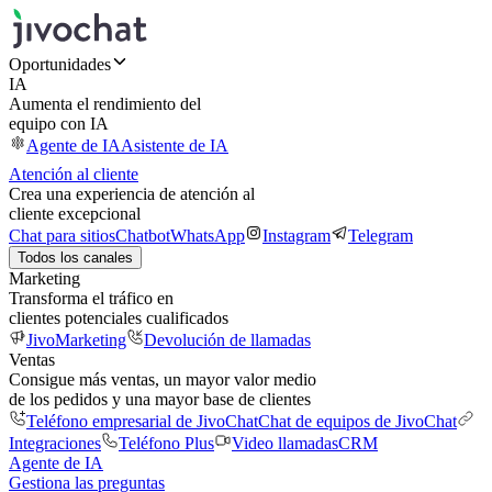
Oportunidades
IA
Aumenta el rendimiento del
equipo con IA
Agente de IA
Asistente de IA
Atención al cliente
Crea una experiencia de atención al
cliente excepcional
Chat para sitios
Chatbot
WhatsApp
Instagram
Telegram
Todos los canales
Marketing
Transforma el tráfico en
clientes potenciales cualificados
JivoMarketing
Devolución de llamadas
Ventas
Consigue más ventas, un mayor valor medio
de los pedidos y una mayor base de clientes
Teléfono empresarial de JivoChat
Chat de equipos de JivoChat
Integraciones
Teléfono Plus
Video llamadas
CRM
Agente de IA
Gestiona las preguntas