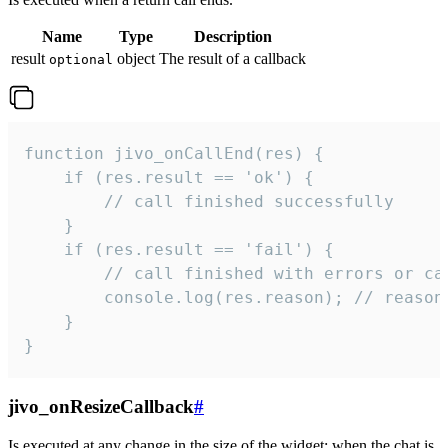
Name
Type
Description
result
object
The result of a callback
optional
function jivo_onCallEnd(res) {

    if (res.result == 'ok') {

        // call finished successfully

    }

    if (res.result == 'fail') {

        // call finished with errors or can
        console.log(res.reason); // reason 
    }

}
jivo_onResizeCallback
#
Is executed at any change in the size of the widget: when the chat is