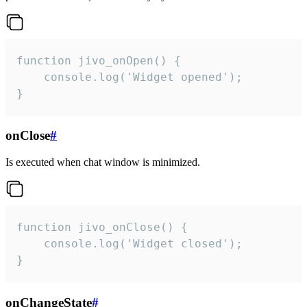
function jivo_onOpen() {

    console.log('Widget opened');

}
onClose
#
Is executed when chat window is minimized.
function jivo_onClose() {

    console.log('Widget closed');

}
onChangeState
#