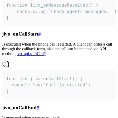
function jivo_onMessageReceived() {

	console.log(`Check agents messages:  ${i++}`)

}
jivo_onCallStart
#
Is executed when the phone call is started. A client can order a call
through the callback form, also the call can be initiated via API
method
jivo_api.startCall()
.
function jivo_onCallStart() {

  console.log('Call is started')

}
jivo_onCallEnd
#
Is executed when a return call ends.