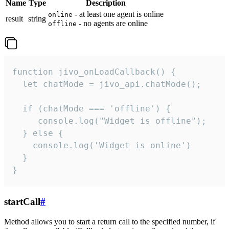
Name
Type
Description
- at least one agent is online
online
result
string
- no agents are online
offline
function jivo_onLoadCallback() {

  let chatMode = jivo_api.chatMode();

  if (chatMode === 'offline') {

     console.log("Widget is offline");

  } else {

    console.log('Widget is online')

  }

}
startCall
#
Method allows you to start a return call to the specified number, if