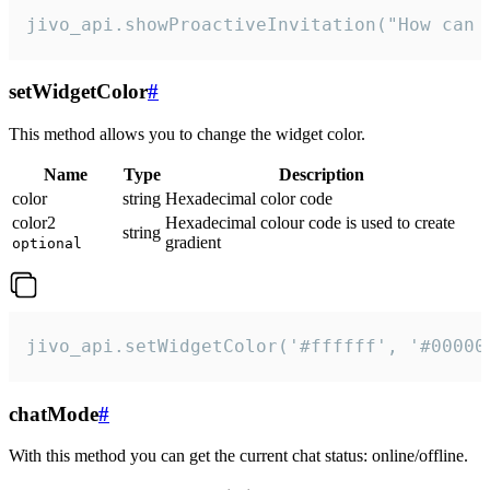
jivo_api.showProactiveInvitation("How can 
setWidgetColor
#
This method allows you to change the widget color.
Name
Type
Description
color
string
Hexadecimal color code
color2
Hexadecimal colour code is used to create
string
gradient
optional
jivo_api.setWidgetColor('#ffffff', '#00000
chatMode
#
With this method you can get the current chat status: online/offline.