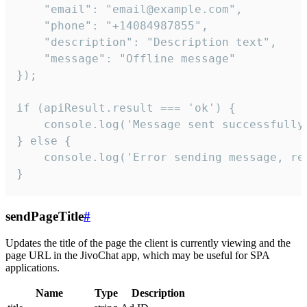
    "email": "email@example.com",

    "phone": "+14084987855",

    "description": "Description text",

    "message": "Offline message"

});

if (apiResult.result === 'ok') {

    console.log('Message sent successfully'
} else {

    console.log('Error sending message, rea
}
sendPageTitle
#
Updates the title of the page the client is currently viewing and the
page URL in the JivoChat app, which may be useful for SPA
applications.
Name
Type
Description