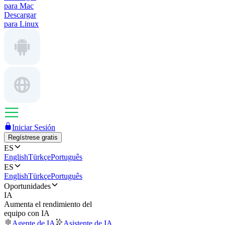
para Mac
Descargar
para Linux
Iniciar Sesión
Regístrese gratis
ES
English
Türkçe
Português
ES
English
Türkçe
Português
Oportunidades
IA
Aumenta el rendimiento del
equipo con IA
Agente de IA
Asistente de IA