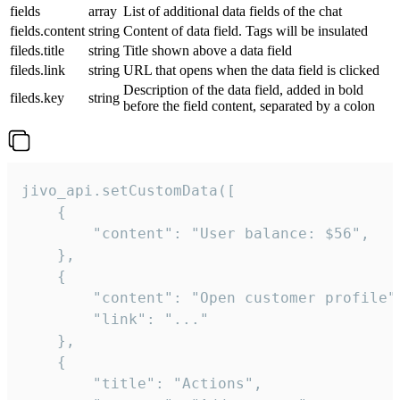
fields
array
List of additional data fields of the chat
fields.content
string
Content of data field. Tags will be insulated
fileds.title
string
Title shown above a data field
fileds.link
string
URL that opens when the data field is clicked
Description of the data field, added in bold
fileds.key
string
before the field content, separated by a colon
jivo_api.setCustomData([

    {

        "content": "User balance: $56",

    },

    {

        "content": "Open customer profile",
        "link": "..."

    },

    {

        "title": "Actions",
