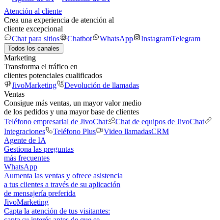
Atención al cliente
Crea una experiencia de atención al
cliente excepcional
Chat para sitios
Chatbot
WhatsApp
Instagram
Telegram
Todos los canales
Marketing
Transforma el tráfico en
clientes potenciales cualificados
JivoMarketing
Devolución de llamadas
Ventas
Consigue más ventas, un mayor valor medio
de los pedidos y una mayor base de clientes
Teléfono empresarial de JivoChat
Chat de equipos de JivoChat
Integraciones
Teléfono Plus
Video llamadas
CRM
Agente de IA
Gestiona las preguntas
más frecuentes
WhatsApp
Aumenta las ventas y ofrece asistencia
a tus clientes a través de su aplicación
de mensajería preferida
JivoMarketing
Capta la atención de tus visitantes:
capta su interés antes de que se