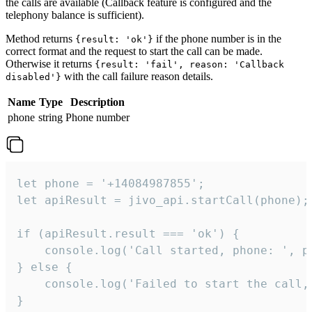
the calls are available (Callback feature is configured and the
telephony balance is sufficient).
Method returns
if the phone number is in the
{result: 'ok'}
correct format and the request to start the call can be made.
Otherwise it returns
{result: 'fail', reason: 'Callback
with the call failure reason details.
disabled'}
Name
Type
Description
phone
string
Phone number
let phone = '+14084987855';

let apiResult = jivo_api.startCall(phone);

if (apiResult.result === 'ok') {

    console.log('Call started, phone: ', ph
} else {

    console.log('Failed to start the call,
}