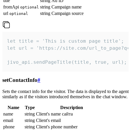
title
string
Ad ID
fromApi
string
Campaign name
optional
url
string
Campaign source
optional
let title = 'This is custom page title';

let url = 'https://site.com/url_to_page?q=p
jivo_api.sendPageTitle(title, true, url);
setContactInfo
#
Sets the contact info for the visitor. The data is displayed to the agent
similarly as if the visitors introduced themselves in the chat window.
Name
Type
Description
name
string
Client's name сайта
email
string
Client's email
phone
string
Client's phone number