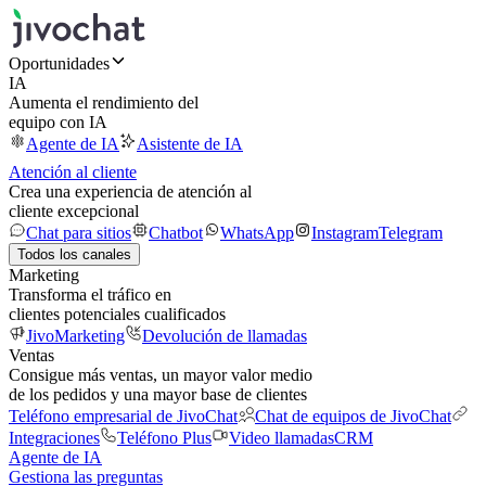
Oportunidades
IA
Aumenta el rendimiento del
equipo con IA
Agente de IA
Asistente de IA
Atención al cliente
Crea una experiencia de atención al
cliente excepcional
Chat para sitios
Chatbot
WhatsApp
Instagram
Telegram
Todos los canales
Marketing
Transforma el tráfico en
clientes potenciales cualificados
JivoMarketing
Devolución de llamadas
Ventas
Consigue más ventas, un mayor valor medio
de los pedidos y una mayor base de clientes
Teléfono empresarial de JivoChat
Chat de equipos de JivoChat
Integraciones
Teléfono Plus
Video llamadas
CRM
Agente de IA
Gestiona las preguntas