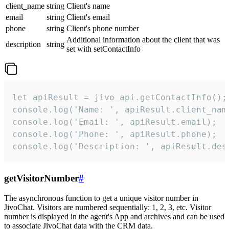
client_name
string
Client's name
email
string
Client's email
phone
string
Client's phone number
Additional information about the client that was
description
string
set with setContactInfo
let apiResult = jivo_api.getContactInfo();

console.log('Name: ', apiResult.client_name
console.log('Email: ', apiResult.email);

console.log('Phone: ', apiResult.phone);

console.log('Description: ', apiResult.des
getVisitorNumber
#
The asynchronous function to get a unique visitor number in
JivoChat. Visitors are numbered sequentially: 1, 2, 3, etc. Visitor
number is displayed in the agent's App and archives and can be used
to associate JivoChat data with the CRM data.