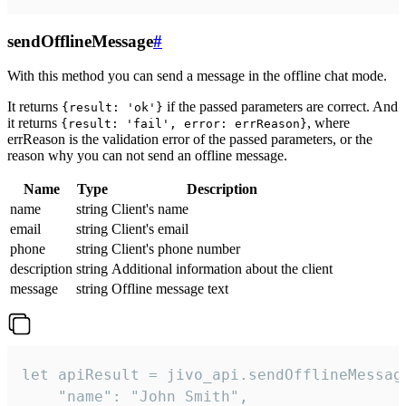
sendOfflineMessage
#
With this method you can send a message in the offline chat mode.
It returns
if the passed parameters are correct. And
{result: 'ok'}
it returns
, where
{result: 'fail', error: errReason}
errReason is the validation error of the passed parameters, or the
reason why you can not send an offline message.
Name
Type
Description
name
string
Client's name
email
string
Client's email
phone
string
Client's phone number
description
string
Additional information about the client
message
string
Offline message text
let apiResult = jivo_api.sendOfflineMessage
    "name": "John Smith",
