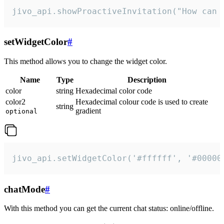
jivo_api.showProactiveInvitation("How can 
setWidgetColor
#
This method allows you to change the widget color.
Name
Type
Description
color
string
Hexadecimal color code
color2
Hexadecimal colour code is used to create
string
gradient
optional
jivo_api.setWidgetColor('#ffffff', '#00000
chatMode
#
With this method you can get the current chat status: online/offline.