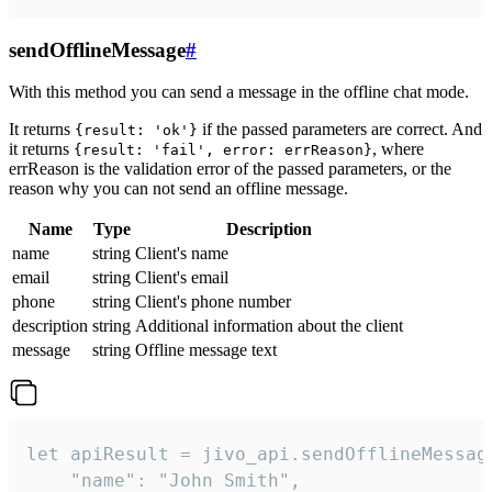
sendOfflineMessage
#
With this method you can send a message in the offline chat mode.
It returns
if the passed parameters are correct. And
{result: 'ok'}
it returns
, where
{result: 'fail', error: errReason}
errReason is the validation error of the passed parameters, or the
reason why you can not send an offline message.
Name
Type
Description
name
string
Client's name
email
string
Client's email
phone
string
Client's phone number
description
string
Additional information about the client
message
string
Offline message text
let apiResult = jivo_api.sendOfflineMessage
    "name": "John Smith",
