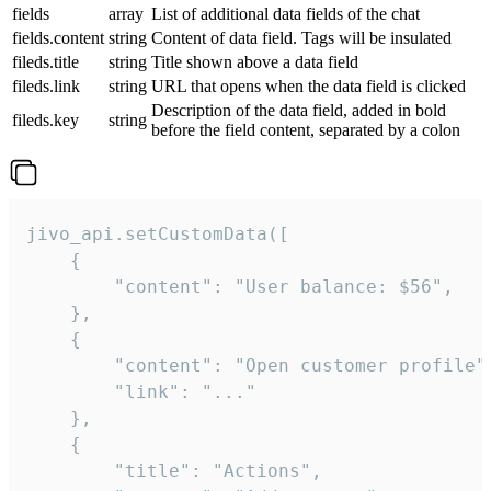
fields
array
List of additional data fields of the chat
fields.content
string
Content of data field. Tags will be insulated
fileds.title
string
Title shown above a data field
fileds.link
string
URL that opens when the data field is clicked
Description of the data field, added in bold
fileds.key
string
before the field content, separated by a colon
jivo_api.setCustomData([

    {

        "content": "User balance: $56",

    },

    {

        "content": "Open customer profile",
        "link": "..."

    },

    {

        "title": "Actions",
