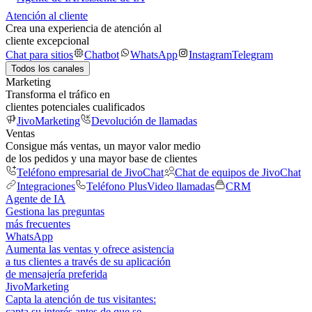
Atención al cliente
Crea una experiencia de atención al
cliente excepcional
Chat para sitios
Chatbot
WhatsApp
Instagram
Telegram
Todos los canales
Marketing
Transforma el tráfico en
clientes potenciales cualificados
JivoMarketing
Devolución de llamadas
Ventas
Consigue más ventas, un mayor valor medio
de los pedidos y una mayor base de clientes
Teléfono empresarial de JivoChat
Chat de equipos de JivoChat
Integraciones
Teléfono Plus
Video llamadas
CRM
Agente de IA
Gestiona las preguntas
más frecuentes
WhatsApp
Aumenta las ventas y ofrece asistencia
a tus clientes a través de su aplicación
de mensajería preferida
JivoMarketing
Capta la atención de tus visitantes:
capta su interés antes de que se