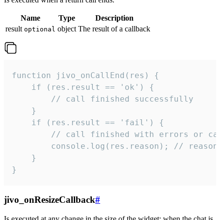
Name
Type
Description
result
object
The result of a callback
optional
function jivo_onCallEnd(res) {

    if (res.result == 'ok') {

        // call finished successfully

    }

    if (res.result == 'fail') {

        // call finished with errors or can
        console.log(res.reason); // reason 
    }

}
jivo_onResizeCallback
#
Is executed at any change in the size of the widget: when the chat is