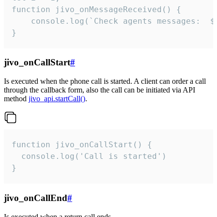
function jivo_onMessageReceived() {

	console.log(`Check agents messages:  ${i++}`)

}
jivo_onCallStart
#
Is executed when the phone call is started. A client can order a call
through the callback form, also the call can be initiated via API
method
jivo_api.startCall()
.
function jivo_onCallStart() {

  console.log('Call is started')

}
jivo_onCallEnd
#
Is executed when a return call ends.