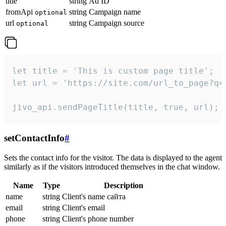
title
string
Ad ID
fromApi
string
Campaign name
optional
url
string
Campaign source
optional
let title = 'This is custom page title';

let url = 'https://site.com/url_to_page?q=p
jivo_api.sendPageTitle(title, true, url);
setContactInfo
#
Sets the contact info for the visitor. The data is displayed to the agent
similarly as if the visitors introduced themselves in the chat window.
Name
Type
Description
name
string
Client's name сайта
email
string
Client's email
phone
string
Client's phone number