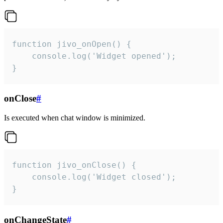
function jivo_onOpen() {

    console.log('Widget opened');

}
onClose
#
Is executed when chat window is minimized.
function jivo_onClose() {

    console.log('Widget closed');

}
onChangeState
#