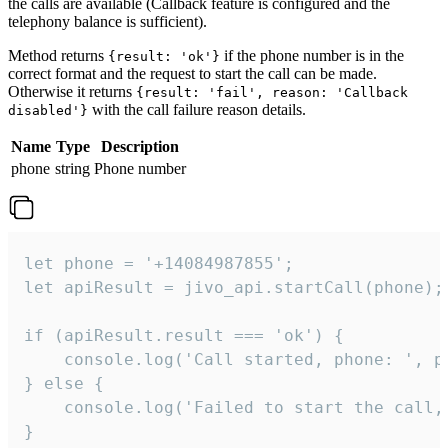
the calls are available (Callback feature is configured and the
telephony balance is sufficient).
Method returns
if the phone number is in the
{result: 'ok'}
correct format and the request to start the call can be made.
Otherwise it returns
{result: 'fail', reason: 'Callback
with the call failure reason details.
disabled'}
Name
Type
Description
phone
string
Phone number
let phone = '+14084987855';

let apiResult = jivo_api.startCall(phone);

if (apiResult.result === 'ok') {

    console.log('Call started, phone: ', ph
} else {

    console.log('Failed to start the call,
}