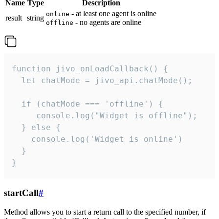
Name
Type
Description
- at least one agent is online
online
result
string
- no agents are online
offline
function jivo_onLoadCallback() {

  let chatMode = jivo_api.chatMode();

  if (chatMode === 'offline') {

     console.log("Widget is offline");

  } else {

    console.log('Widget is online')

  }

}
startCall
#
Method allows you to start a return call to the specified number, if