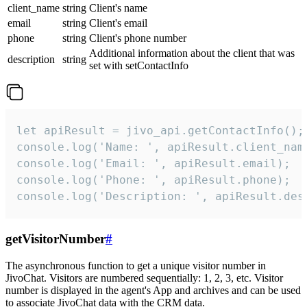
client_name
string
Client's name
email
string
Client's email
phone
string
Client's phone number
Additional information about the client that was
description
string
set with setContactInfo
let apiResult = jivo_api.getContactInfo();

console.log('Name: ', apiResult.client_name
console.log('Email: ', apiResult.email);

console.log('Phone: ', apiResult.phone);

console.log('Description: ', apiResult.des
getVisitorNumber
#
The asynchronous function to get a unique visitor number in
JivoChat. Visitors are numbered sequentially: 1, 2, 3, etc. Visitor
number is displayed in the agent's App and archives and can be used
to associate JivoChat data with the CRM data.