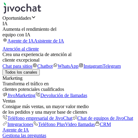
Oportunidades
IA
Aumenta el rendimiento del
equipo con IA
Agente de IA
Asistente de IA
Atención al cliente
Crea una experiencia de atención al
cliente excepcional
Chat para sitios
Chatbot
WhatsApp
Instagram
Telegram
Todos los canales
Marketing
Transforma el tráfico en
clientes potenciales cualificados
JivoMarketing
Devolución de llamadas
Ventas
Consigue más ventas, un mayor valor medio
de los pedidos y una mayor base de clientes
Teléfono empresarial de JivoChat
Chat de equipos de JivoChat
Integraciones
Teléfono Plus
Video llamadas
CRM
Agente de IA
Gestiona las preguntas