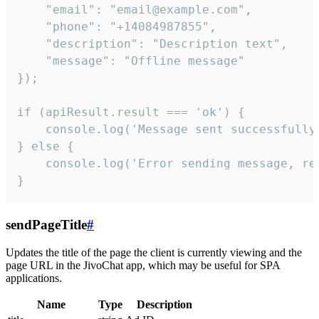
    "email": "email@example.com",

    "phone": "+14084987855",

    "description": "Description text",

    "message": "Offline message"

});

if (apiResult.result === 'ok') {

    console.log('Message sent successfully'
} else {

    console.log('Error sending message, rea
}
sendPageTitle
#
Updates the title of the page the client is currently viewing and the
page URL in the JivoChat app, which may be useful for SPA
applications.
Name
Type
Description