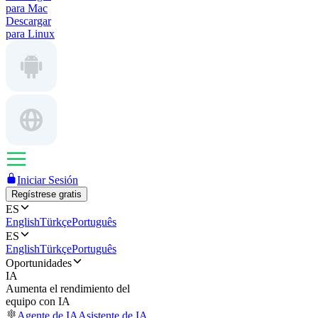
para Mac
Descargar
para Linux
Iniciar Sesión
Regístrese gratis
ES
English
Türkçe
Português
ES
English
Türkçe
Português
Oportunidades
IA
Aumenta el rendimiento del
equipo con IA
Agente de IA
Asistente de IA