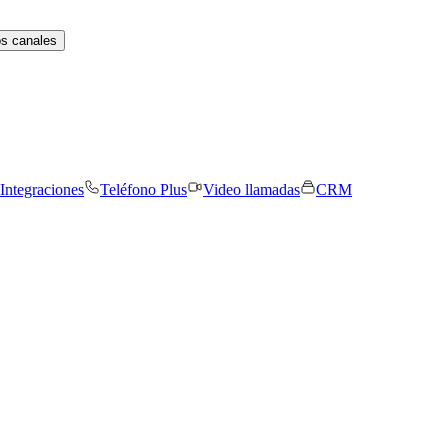
os canales
Integraciones
Teléfono Plus
Video llamadas
CRM