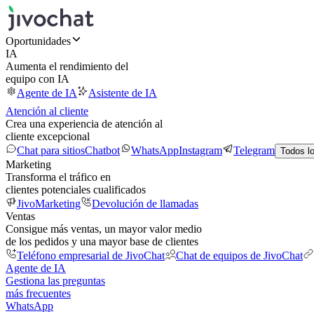
Oportunidades
IA
Aumenta el rendimiento del
equipo con IA
Agente de IA
Asistente de IA
Atención al cliente
Crea una experiencia de atención al
cliente excepcional
Chat para sitios
Chatbot
WhatsApp
Instagram
Telegram
Todos l
Marketing
Transforma el tráfico en
clientes potenciales cualificados
JivoMarketing
Devolución de llamadas
Ventas
Consigue más ventas, un mayor valor medio
de los pedidos y una mayor base de clientes
Teléfono empresarial de JivoChat
Chat de equipos de JivoChat
Agente de IA
Gestiona las preguntas
más frecuentes
WhatsApp