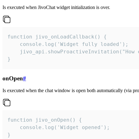
Is executed when JivoChat widget initialization is over.
function jivo_onLoadCallback() {

    console.log('Widget fully loaded');

    jivo_api.showProactiveInvitation("How c
}
onOpen
#
Is executed when the chat window is open both automatically (via proa
function jivo_onOpen() {

    console.log('Widget opened');

}