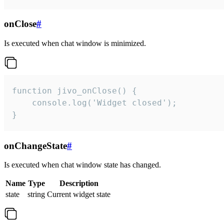
onClose
#
Is executed when chat window is minimized.
function jivo_onClose() {

    console.log('Widget closed');

}
onChangeState
#
Is executed when chat window state has changed.
Name
Type
Description
state
string
Current widget state