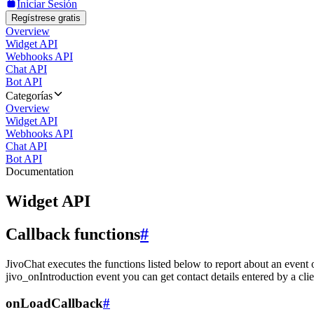
Iniciar Sesión
Regístrese gratis
Overview
Widget API
Webhooks API
Chat API
Bot API
Categorías
Overview
Widget API
Webhooks API
Chat API
Bot API
Documentation
Widget API
Callback functions
#
JivoChat executes the functions listed below to report about an event 
jivo_onIntroduction event you can get contact details entered by a clie
onLoadCallback
#