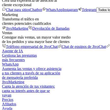
Crea una experiencia de atención al
cliente excepcional
Chat para sitios
Chatbot
WhatsApp
Instagram
Telegram
Todos l
Marketing
Transforma el tráfico en
clientes potenciales cualificados
JivoMarketing
Devolución de llamadas
Ventas
Consigue más ventas, un mayor valor medio
de los pedidos y una mayor base de clientes
Teléfono empresarial de JivoChat
Chat de equipos de JivoChat
Agente de IA
Gestiona las preguntas
más frecuentes
WhatsApp
Aumenta las ventas y ofrece asistencia
a tus clientes a través de su aplicación
de mensajería preferida
JivoMarketing
Capta la atención de tus visitantes:
capta su interés antes de que se
vayan
Precios
Afiliados
Ayuda