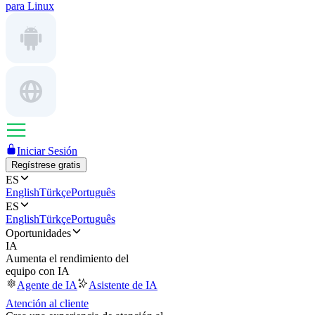
para Linux
Iniciar Sesión
Regístrese gratis
ES
English
Türkçe
Português
ES
English
Türkçe
Português
Oportunidades
IA
Aumenta el rendimiento del
equipo con IA
Agente de IA
Asistente de IA
Atención al cliente