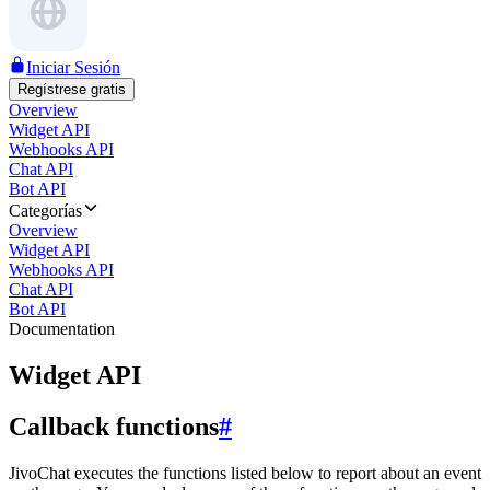
Iniciar Sesión
Regístrese gratis
Overview
Widget API
Webhooks API
Chat API
Bot API
Categorías
Overview
Widget API
Webhooks API
Chat API
Bot API
Documentation
Widget API
Callback functions
#
JivoChat executes the functions listed below to report about an event