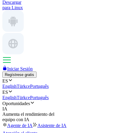
Descargar
para Linux
Iniciar Sesión
Regístrese gratis
ES
English
Türkçe
Português
ES
English
Türkçe
Português
Oportunidades
IA
Aumenta el rendimiento del
equipo con IA
Agente de IA
Asistente de IA