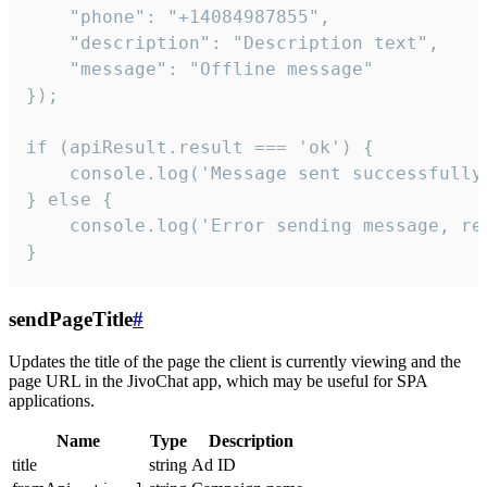
    "phone": "+14084987855",

    "description": "Description text",

    "message": "Offline message"

});

if (apiResult.result === 'ok') {

    console.log('Message sent successfully'
} else {

    console.log('Error sending message, rea
}
sendPageTitle
#
Updates the title of the page the client is currently viewing and the
page URL in the JivoChat app, which may be useful for SPA
applications.
Name
Type
Description
title
string
Ad ID