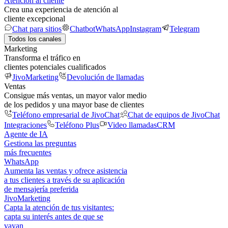
Atención al cliente
Crea una experiencia de atención al
cliente excepcional
Chat para sitios
Chatbot
WhatsApp
Instagram
Telegram
Todos los canales
Marketing
Transforma el tráfico en
clientes potenciales cualificados
JivoMarketing
Devolución de llamadas
Ventas
Consigue más ventas, un mayor valor medio
de los pedidos y una mayor base de clientes
Teléfono empresarial de JivoChat
Chat de equipos de JivoChat
Integraciones
Teléfono Plus
Video llamadas
CRM
Agente de IA
Gestiona las preguntas
más frecuentes
WhatsApp
Aumenta las ventas y ofrece asistencia
a tus clientes a través de su aplicación
de mensajería preferida
JivoMarketing
Capta la atención de tus visitantes:
capta su interés antes de que se
vayan