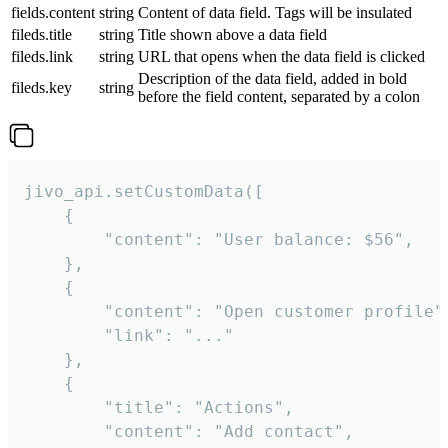
fields.content
string
Content of data field. Tags will be insulated
fileds.title
string
Title shown above a data field
fileds.link
string
URL that opens when the data field is clicked
Description of the data field, added in bold
fileds.key
string
before the field content, separated by a colon
jivo_api.setCustomData([

    {

        "content": "User balance: $56",

    },

    {

        "content": "Open customer profile",
        "link": "..."

    },

    {

        "title": "Actions",

        "content": "Add contact",
