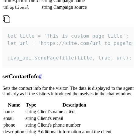
fromApi
string
Campaign name
optional
url
string
Campaign source
optional
let title = 'This is custom page title';

let url = 'https://site.com/url_to_page?q=p
jivo_api.sendPageTitle(title, true, url);
setContactInfo
#
Sets the contact info for the visitor. The data is displayed to the agent
similarly as if the visitors introduced themselves in the chat window.
Name
Type
Description
name
string
Client's name сайта
email
string
Client's email
phone
string
Client's phone number
description
string
Additional information about the client