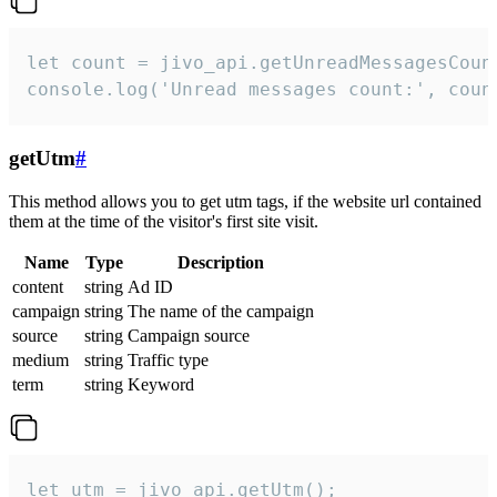
let count = jivo_api.getUnreadMessagesCount
console.log('Unread messages count:', coun
getUtm
#
This method allows you to get utm tags, if the website url contained
them at the time of the visitor's first site visit.
Name
Type
Description
content
string
Ad ID
campaign
string
The name of the campaign
source
string
Campaign source
medium
string
Traffic type
term
string
Keyword
let utm = jivo_api.getUtm();
