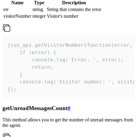
Name
Type
Description
err
string
String that contains the error
visitorNumber
integer
Visitor's number
jivo_api.getVisitorNumber(function(error, v
    if (error) {

        console.log('Error: ', error);

        return;

    }  

    console.log('Visitor number: ', visitor
});
getUnreadMessagesCount
#
This method allows you to get the number of unread messages from
the agent.