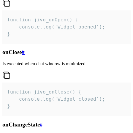
function jivo_onOpen() {

    console.log('Widget opened');

}
onClose
#
Is executed when chat window is minimized.
function jivo_onClose() {

    console.log('Widget closed');

}
onChangeState
#