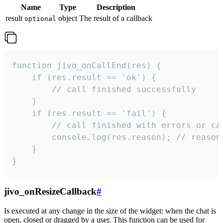
Name
Type
Description
result
object
The result of a callback
optional
function jivo_onCallEnd(res) {

    if (res.result == 'ok') {

        // call finished successfully

    }

    if (res.result == 'fail') {

        // call finished with errors or can
        console.log(res.reason); // reason 
    }

}
jivo_onResizeCallback
#
Is executed at any change in the size of the widget: when the chat is
open, closed or dragged by a user. This function can be used for