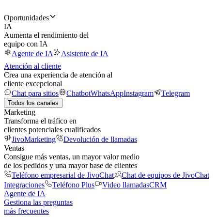
Oportunidades
IA
Aumenta el rendimiento del
equipo con IA
Agente de IA
Asistente de IA
Atención al cliente
Crea una experiencia de atención al
cliente excepcional
Chat para sitios
Chatbot
WhatsApp
Instagram
Telegram
Todos los canales
Marketing
Transforma el tráfico en
clientes potenciales cualificados
JivoMarketing
Devolución de llamadas
Ventas
Consigue más ventas, un mayor valor medio
de los pedidos y una mayor base de clientes
Teléfono empresarial de JivoChat
Chat de equipos de JivoChat
Integraciones
Teléfono Plus
Video llamadas
CRM
Agente de IA
Gestiona las preguntas
más frecuentes