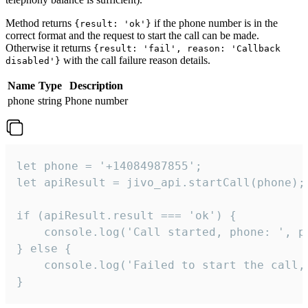
Method returns
if the phone number is in the
{result: 'ok'}
correct format and the request to start the call can be made.
Otherwise it returns
{result: 'fail', reason: 'Callback
with the call failure reason details.
disabled'}
Name
Type
Description
phone
string
Phone number
let phone = '+14084987855';

let apiResult = jivo_api.startCall(phone);

if (apiResult.result === 'ok') {

    console.log('Call started, phone: ', ph
} else {

    console.log('Failed to start the call,
}