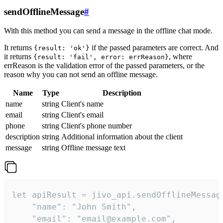
sendOfflineMessage
#
With this method you can send a message in the offline chat mode.
It returns
if the passed parameters are correct. And
{result: 'ok'}
it returns
, where
{result: 'fail', error: errReason}
errReason is the validation error of the passed parameters, or the
reason why you can not send an offline message.
Name
Type
Description
name
string
Client's name
email
string
Client's email
phone
string
Client's phone number
description
string
Additional information about the client
message
string
Offline message text
let apiResult = jivo_api.sendOfflineMessage
    "name": "John Smith",

    "email": "email@example.com",
