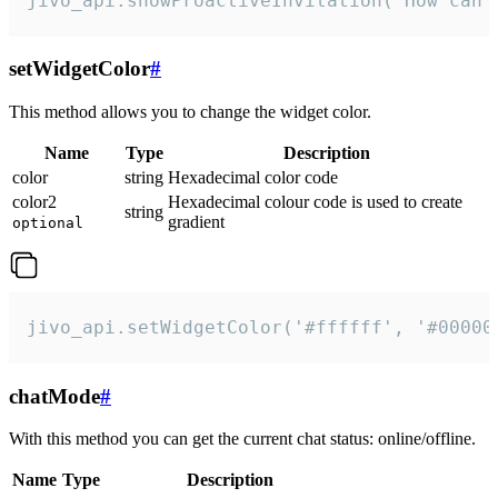
jivo_api.showProactiveInvitation("How can 
setWidgetColor
#
This method allows you to change the widget color.
Name
Type
Description
color
string
Hexadecimal color code
color2
Hexadecimal colour code is used to create
string
gradient
optional
jivo_api.setWidgetColor('#ffffff', '#00000
chatMode
#
With this method you can get the current chat status: online/offline.
Name
Type
Description