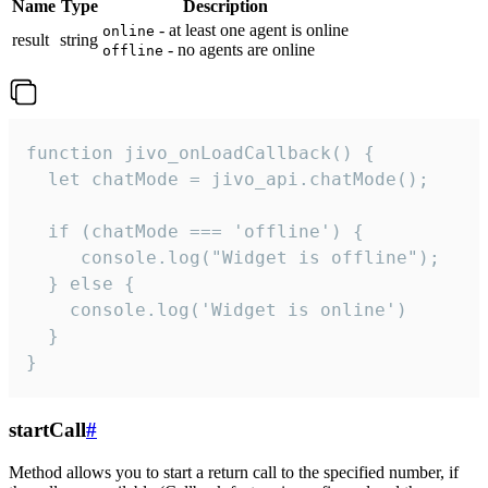
Name
Type
Description
- at least one agent is online
online
result
string
- no agents are online
offline
function jivo_onLoadCallback() {

  let chatMode = jivo_api.chatMode();

  if (chatMode === 'offline') {

     console.log("Widget is offline");

  } else {

    console.log('Widget is online')

  }

}
startCall
#
Method allows you to start a return call to the specified number, if