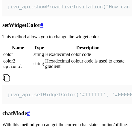
jivo_api.showProactiveInvitation("How can 
setWidgetColor
#
This method allows you to change the widget color.
Name
Type
Description
color
string
Hexadecimal color code
color2
Hexadecimal colour code is used to create
string
gradient
optional
jivo_api.setWidgetColor('#ffffff', '#00000
chatMode
#
With this method you can get the current chat status: online/offline.