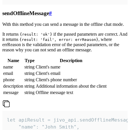
sendOfflineMessage
#
With this method you can send a message in the offline chat mode.
It returns
if the passed parameters are correct. And
{result: 'ok'}
it returns
, where
{result: 'fail', error: errReason}
errReason is the validation error of the passed parameters, or the
reason why you can not send an offline message.
Name
Type
Description
name
string
Client's name
email
string
Client's email
phone
string
Client's phone number
description
string
Additional information about the client
message
string
Offline message text
let apiResult = jivo_api.sendOfflineMessage
    "name": "John Smith",
