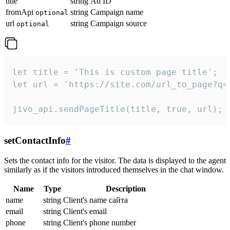
title
string
Ad ID
fromApi
string
Campaign name
optional
url
string
Campaign source
optional
let title = 'This is custom page title';

let url = 'https://site.com/url_to_page?q=p
jivo_api.sendPageTitle(title, true, url);
setContactInfo
#
Sets the contact info for the visitor. The data is displayed to the agent
similarly as if the visitors introduced themselves in the chat window.
Name
Type
Description
name
string
Client's name сайта
email
string
Client's email
phone
string
Client's phone number