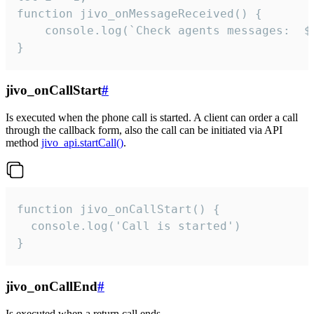
function jivo_onMessageReceived() {

	console.log(`Check agents messages:  ${i++}`)

}
jivo_onCallStart
#
Is executed when the phone call is started. A client can order a call
through the callback form, also the call can be initiated via API
method
jivo_api.startCall()
.
function jivo_onCallStart() {

  console.log('Call is started')

}
jivo_onCallEnd
#
Is executed when a return call ends.