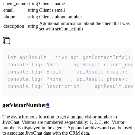
client_name
string
Client's name
email
string
Client's email
phone
string
Client's phone number
Additional information about the client that was
description
string
set with setContactInfo
let apiResult = jivo_api.getContactInfo();

console.log('Name: ', apiResult.client_name
console.log('Email: ', apiResult.email);

console.log('Phone: ', apiResult.phone);

console.log('Description: ', apiResult.des
getVisitorNumber
#
The asynchronous function to get a unique visitor number in
JivoChat. Visitors are numbered sequentially: 1, 2, 3, etc. Visitor
number is displayed in the agent's App and archives and can be used
to associate JivoChat data with the CRM data.