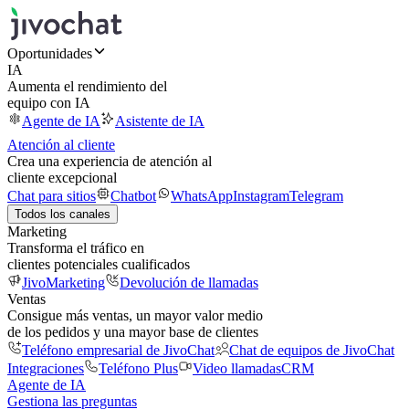
Oportunidades
IA
Aumenta el rendimiento del
equipo con IA
Agente de IA
Asistente de IA
Atención al cliente
Crea una experiencia de atención al
cliente excepcional
Chat para sitios
Chatbot
WhatsApp
Instagram
Telegram
Todos los canales
Marketing
Transforma el tráfico en
clientes potenciales cualificados
JivoMarketing
Devolución de llamadas
Ventas
Consigue más ventas, un mayor valor medio
de los pedidos y una mayor base de clientes
Teléfono empresarial de JivoChat
Chat de equipos de JivoChat
Integraciones
Teléfono Plus
Video llamadas
CRM
Agente de IA
Gestiona las preguntas