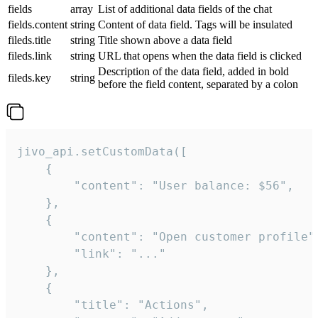
fields
array
List of additional data fields of the chat
fields.content
string
Content of data field. Tags will be insulated
fileds.title
string
Title shown above a data field
fileds.link
string
URL that opens when the data field is clicked
Description of the data field, added in bold
fileds.key
string
before the field content, separated by a colon
jivo_api.setCustomData([

    {

        "content": "User balance: $56",

    },

    {

        "content": "Open customer profile",
        "link": "..."

    },

    {

        "title": "Actions",
