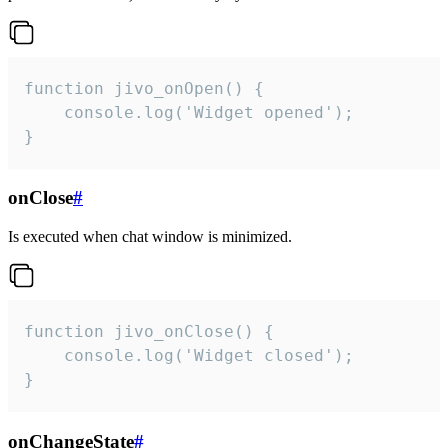
function jivo_onOpen() {

    console.log('Widget opened');

}
onClose
#
Is executed when chat window is minimized.
function jivo_onClose() {

    console.log('Widget closed');

}
onChangeState
#