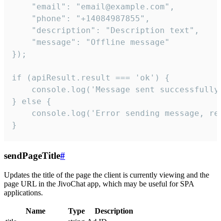
    "email": "email@example.com",

    "phone": "+14084987855",

    "description": "Description text",

    "message": "Offline message"

});

if (apiResult.result === 'ok') {

    console.log('Message sent successfully'
} else {

    console.log('Error sending message, rea
}
sendPageTitle
#
Updates the title of the page the client is currently viewing and the
page URL in the JivoChat app, which may be useful for SPA
applications.
Name
Type
Description