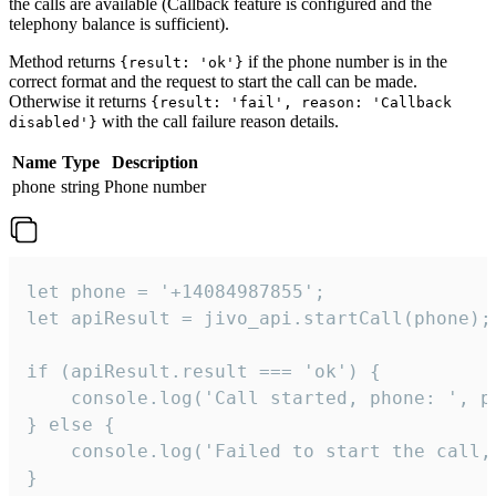
the calls are available (Callback feature is configured and the
telephony balance is sufficient).
Method returns
if the phone number is in the
{result: 'ok'}
correct format and the request to start the call can be made.
Otherwise it returns
{result: 'fail', reason: 'Callback
with the call failure reason details.
disabled'}
Name
Type
Description
phone
string
Phone number
let phone = '+14084987855';

let apiResult = jivo_api.startCall(phone);

if (apiResult.result === 'ok') {

    console.log('Call started, phone: ', ph
} else {

    console.log('Failed to start the call,
}