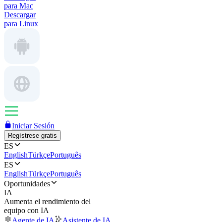
para Mac
Descargar
para Linux
Iniciar Sesión
Regístrese gratis
ES
English
Türkçe
Português
ES
English
Türkçe
Português
Oportunidades
IA
Aumenta el rendimiento del
equipo con IA
Agente de IA
Asistente de IA