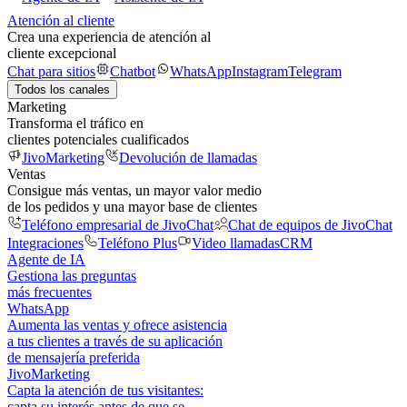
Atención al cliente
Crea una experiencia de atención al
cliente excepcional
Chat para sitios
Chatbot
WhatsApp
Instagram
Telegram
Todos los canales
Marketing
Transforma el tráfico en
clientes potenciales cualificados
JivoMarketing
Devolución de llamadas
Ventas
Consigue más ventas, un mayor valor medio
de los pedidos y una mayor base de clientes
Teléfono empresarial de JivoChat
Chat de equipos de JivoChat
Integraciones
Teléfono Plus
Video llamadas
CRM
Agente de IA
Gestiona las preguntas
más frecuentes
WhatsApp
Aumenta las ventas y ofrece asistencia
a tus clientes a través de su aplicación
de mensajería preferida
JivoMarketing
Capta la atención de tus visitantes:
capta su interés antes de que se