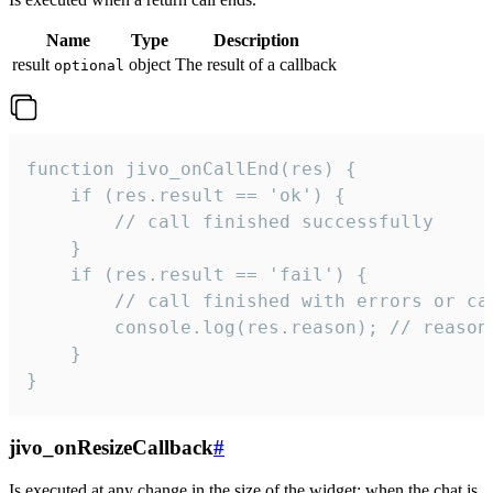
Name
Type
Description
result
object
The result of a callback
optional
function jivo_onCallEnd(res) {

    if (res.result == 'ok') {

        // call finished successfully

    }

    if (res.result == 'fail') {

        // call finished with errors or can
        console.log(res.reason); // reason 
    }

}
jivo_onResizeCallback
#
Is executed at any change in the size of the widget: when the chat is