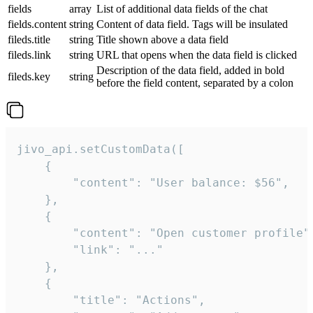
fields
array
List of additional data fields of the chat
fields.content
string
Content of data field. Tags will be insulated
fileds.title
string
Title shown above a data field
fileds.link
string
URL that opens when the data field is clicked
Description of the data field, added in bold
fileds.key
string
before the field content, separated by a colon
jivo_api.setCustomData([

    {

        "content": "User balance: $56",

    },

    {

        "content": "Open customer profile",
        "link": "..."

    },

    {

        "title": "Actions",
