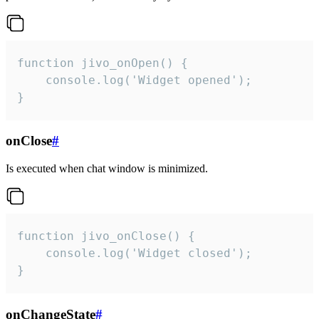
function jivo_onOpen() {

    console.log('Widget opened');

}
onClose
#
Is executed when chat window is minimized.
function jivo_onClose() {

    console.log('Widget closed');

}
onChangeState
#