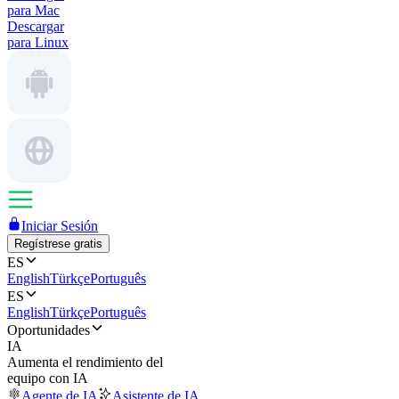
para Mac
Descargar
para Linux
Iniciar Sesión
Regístrese gratis
ES
English
Türkçe
Português
ES
English
Türkçe
Português
Oportunidades
IA
Aumenta el rendimiento del
equipo con IA
Agente de IA
Asistente de IA