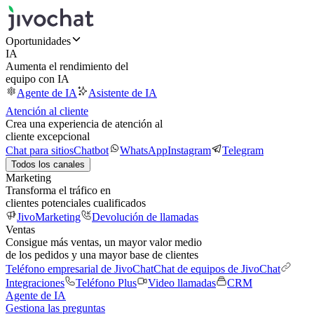
Oportunidades
IA
Aumenta el rendimiento del
equipo con IA
Agente de IA
Asistente de IA
Atención al cliente
Crea una experiencia de atención al
cliente excepcional
Chat para sitios
Chatbot
WhatsApp
Instagram
Telegram
Todos los canales
Marketing
Transforma el tráfico en
clientes potenciales cualificados
JivoMarketing
Devolución de llamadas
Ventas
Consigue más ventas, un mayor valor medio
de los pedidos y una mayor base de clientes
Teléfono empresarial de JivoChat
Chat de equipos de JivoChat
Integraciones
Teléfono Plus
Video llamadas
CRM
Agente de IA
Gestiona las preguntas