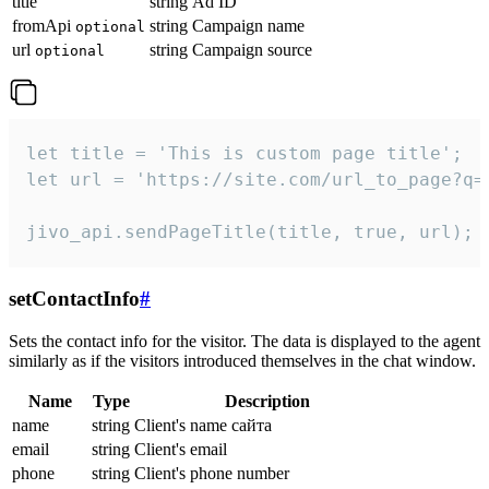
title
string
Ad ID
fromApi
string
Campaign name
optional
url
string
Campaign source
optional
let title = 'This is custom page title';

let url = 'https://site.com/url_to_page?q=p
jivo_api.sendPageTitle(title, true, url);
setContactInfo
#
Sets the contact info for the visitor. The data is displayed to the agent
similarly as if the visitors introduced themselves in the chat window.
Name
Type
Description
name
string
Client's name сайта
email
string
Client's email
phone
string
Client's phone number