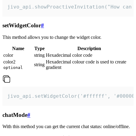
jivo_api.showProactiveInvitation("How can 
setWidgetColor
#
This method allows you to change the widget color.
Name
Type
Description
color
string
Hexadecimal color code
color2
Hexadecimal colour code is used to create
string
gradient
optional
jivo_api.setWidgetColor('#ffffff', '#00000
chatMode
#
With this method you can get the current chat status: online/offline.