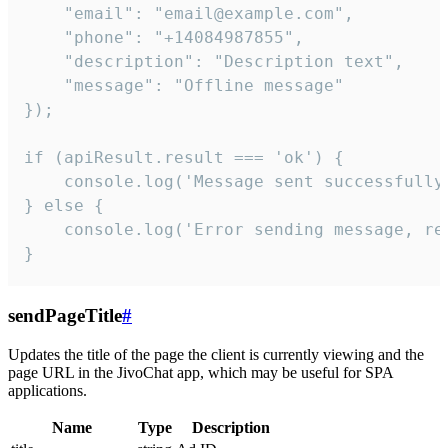
    "email": "email@example.com",

    "phone": "+14084987855",

    "description": "Description text",

    "message": "Offline message"

});

if (apiResult.result === 'ok') {

    console.log('Message sent successfully'
} else {

    console.log('Error sending message, rea
}
sendPageTitle
#
Updates the title of the page the client is currently viewing and the
page URL in the JivoChat app, which may be useful for SPA
applications.
Name
Type
Description