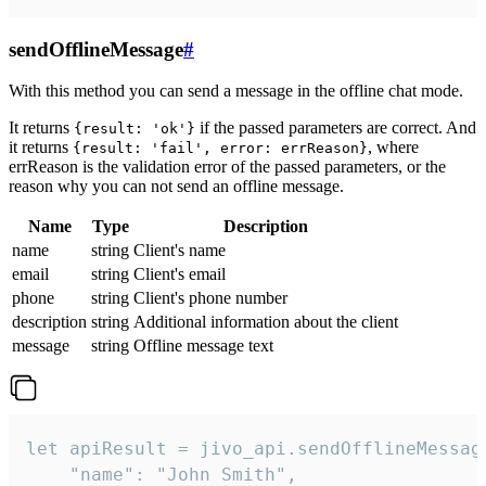
sendOfflineMessage
#
With this method you can send a message in the offline chat mode.
It returns
if the passed parameters are correct. And
{result: 'ok'}
it returns
, where
{result: 'fail', error: errReason}
errReason is the validation error of the passed parameters, or the
reason why you can not send an offline message.
Name
Type
Description
name
string
Client's name
email
string
Client's email
phone
string
Client's phone number
description
string
Additional information about the client
message
string
Offline message text
let apiResult = jivo_api.sendOfflineMessage
    "name": "John Smith",
