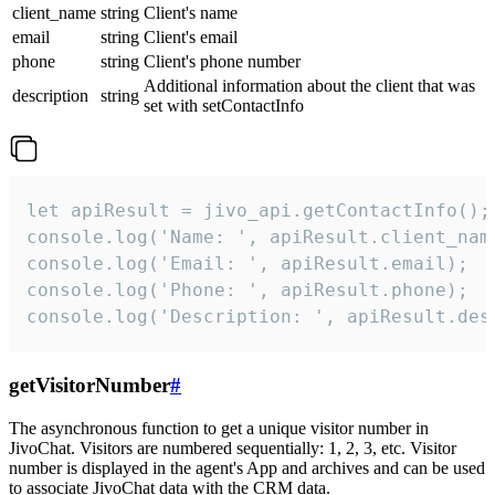
client_name
string
Client's name
email
string
Client's email
phone
string
Client's phone number
Additional information about the client that was
description
string
set with setContactInfo
let apiResult = jivo_api.getContactInfo();

console.log('Name: ', apiResult.client_name
console.log('Email: ', apiResult.email);

console.log('Phone: ', apiResult.phone);

console.log('Description: ', apiResult.des
getVisitorNumber
#
The asynchronous function to get a unique visitor number in
JivoChat. Visitors are numbered sequentially: 1, 2, 3, etc. Visitor
number is displayed in the agent's App and archives and can be used
to associate JivoChat data with the CRM data.