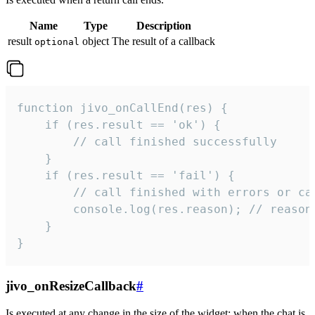
Name
Type
Description
result
object
The result of a callback
optional
function jivo_onCallEnd(res) {

    if (res.result == 'ok') {

        // call finished successfully

    }

    if (res.result == 'fail') {

        // call finished with errors or can
        console.log(res.reason); // reason 
    }

}
jivo_onResizeCallback
#
Is executed at any change in the size of the widget: when the chat is