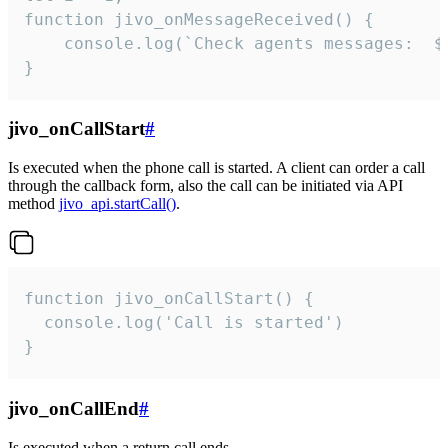
function jivo_onMessageReceived() {

	console.log(`Check agents messages:  ${i++}`)

}
jivo_onCallStart
#
Is executed when the phone call is started. A client can order a call
through the callback form, also the call can be initiated via API
method
jivo_api.startCall()
.
function jivo_onCallStart() {

  console.log('Call is started')

}
jivo_onCallEnd
#
Is executed when a return call ends.