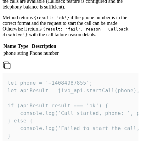
the calls are available (Callback feature is configured and the
telephony balance is sufficient).
Method returns
if the phone number is in the
{result: 'ok'}
correct format and the request to start the call can be made.
Otherwise it returns
{result: 'fail', reason: 'Callback
with the call failure reason details.
disabled'}
Name
Type
Description
phone
string
Phone number
let phone = '+14084987855';

let apiResult = jivo_api.startCall(phone);

if (apiResult.result === 'ok') {

    console.log('Call started, phone: ', ph
} else {

    console.log('Failed to start the call,
}