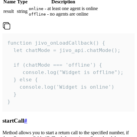
Name
Type
Description
- at least one agent is online
online
result
string
- no agents are online
offline
function jivo_onLoadCallback() {

  let chatMode = jivo_api.chatMode();

  if (chatMode === 'offline') {

     console.log("Widget is offline");

  } else {

    console.log('Widget is online')

  }

}
startCall
#
Method allows you to start a return call to the specified number, if