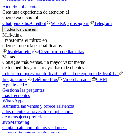
Atención al cliente
Crea una experiencia de atención al
cliente excepcional
Chat para sitios
Chatbot
WhatsApp
Instagram
Telegram
Todos los canales
Marketing
Transforma el tráfico en
clientes potenciales cualificados
JivoMarketing
Devolución de llamadas
Ventas
Consigue más ventas, un mayor valor medio
de los pedidos y una mayor base de clientes
Teléfono empresarial de JivoChat
Chat de equipos de JivoChat
Integraciones
Teléfono Plus
Video llamadas
CRM
Agente de IA
Gestiona las preguntas
más frecuentes
WhatsApp
Aumenta las ventas y ofrece asistencia
a tus clientes a través de su aplicación
de mensajería preferida
JivoMarketing
Capta la atención de tus visitantes:
capta su interés antes de que se