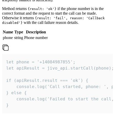
Method returns
if the phone number is in the
{result: 'ok'}
correct format and the request to start the call can be made.
Otherwise it returns
{result: 'fail', reason: 'Callback
with the call failure reason details.
disabled'}
Name
Type
Description
phone
string
Phone number
let phone = '+14084987855';

let apiResult = jivo_api.startCall(phone);

if (apiResult.result === 'ok') {

    console.log('Call started, phone: ', ph
} else {

    console.log('Failed to start the call,
}