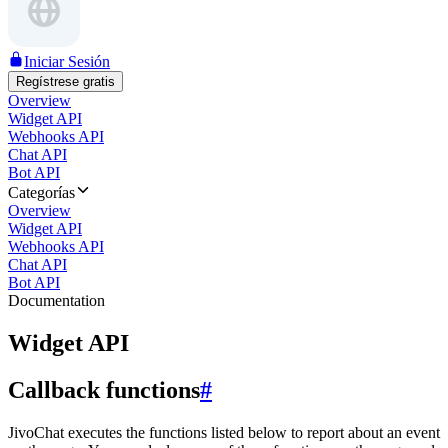
Iniciar Sesión
Regístrese gratis
Overview
Widget API
Webhooks API
Chat API
Bot API
Categorías
Overview
Widget API
Webhooks API
Chat API
Bot API
Documentation
Widget API
Callback functions
#
JivoChat executes the functions listed below to report about an event