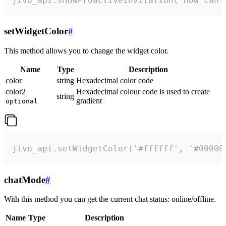
jivo_api.showProactiveInvitation("How can 
setWidgetColor
#
This method allows you to change the widget color.
Name
Type
Description
color
string
Hexadecimal color code
color2
Hexadecimal colour code is used to create
string
gradient
optional
jivo_api.setWidgetColor('#ffffff', '#00000
chatMode
#
With this method you can get the current chat status: online/offline.
Name
Type
Description