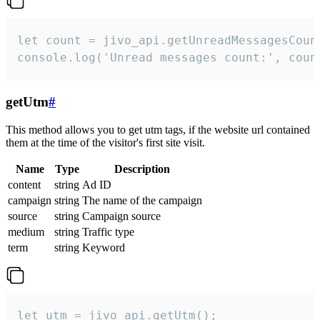
let count = jivo_api.getUnreadMessagesCount
console.log('Unread messages count:', coun
getUtm
#
This method allows you to get utm tags, if the website url contained
them at the time of the visitor's first site visit.
Name
Type
Description
content
string
Ad ID
campaign
string
The name of the campaign
source
string
Campaign source
medium
string
Traffic type
term
string
Keyword
let utm = jivo_api.getUtm();
