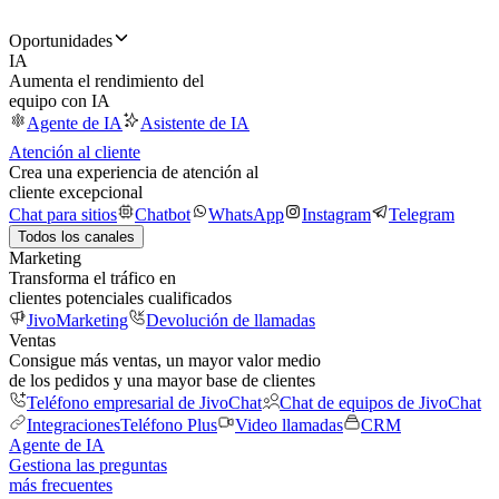
Oportunidades
IA
Aumenta el rendimiento del
equipo con IA
Agente de IA
Asistente de IA
Atención al cliente
Crea una experiencia de atención al
cliente excepcional
Chat para sitios
Chatbot
WhatsApp
Instagram
Telegram
Todos los canales
Marketing
Transforma el tráfico en
clientes potenciales cualificados
JivoMarketing
Devolución de llamadas
Ventas
Consigue más ventas, un mayor valor medio
de los pedidos y una mayor base de clientes
Teléfono empresarial de JivoChat
Chat de equipos de JivoChat
Integraciones
Teléfono Plus
Video llamadas
CRM
Agente de IA
Gestiona las preguntas
más frecuentes