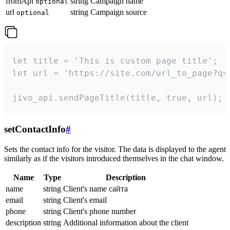
fromApi
string
Campaign name
optional
url
string
Campaign source
optional
let title = 'This is custom page title';

let url = 'https://site.com/url_to_page?q=p
jivo_api.sendPageTitle(title, true, url);
setContactInfo
#
Sets the contact info for the visitor. The data is displayed to the agent
similarly as if the visitors introduced themselves in the chat window.
Name
Type
Description
name
string
Client's name сайта
email
string
Client's email
phone
string
Client's phone number
description
string
Additional information about the client