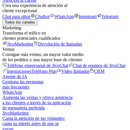
Atención al cliente
Crea una experiencia de atención al
cliente excepcional
Chat para sitios
Chatbot
WhatsApp
Instagram
Telegram
Todos los canales
Marketing
Transforma el tráfico en
clientes potenciales cualificados
JivoMarketing
Devolución de llamadas
Ventas
Consigue más ventas, un mayor valor medio
de los pedidos y una mayor base de clientes
Teléfono empresarial de JivoChat
Chat de equipos de JivoChat
Integraciones
Teléfono Plus
Video llamadas
CRM
Agente de IA
Gestiona las preguntas
más frecuentes
WhatsApp
Aumenta las ventas y ofrece asistencia
a tus clientes a través de su aplicación
de mensajería preferida
JivoMarketing
Capta la atención de tus visitantes:
capta su interés antes de que se
vayan