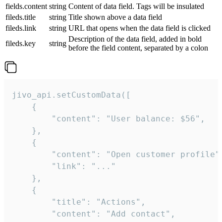
fields.content
string
Content of data field. Tags will be insulated
fileds.title
string
Title shown above a data field
fileds.link
string
URL that opens when the data field is clicked
Description of the data field, added in bold
fileds.key
string
before the field content, separated by a colon
jivo_api.setCustomData([

    {

        "content": "User balance: $56",

    },

    {

        "content": "Open customer profile",
        "link": "..."

    },

    {

        "title": "Actions",

        "content": "Add contact",
