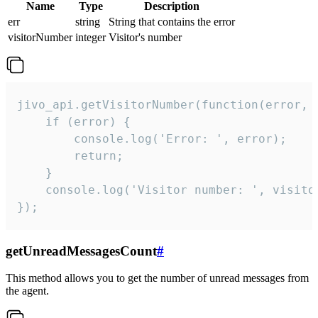
Name
Type
Description
err
string
String that contains the error
visitorNumber
integer
Visitor's number
jivo_api.getVisitorNumber(function(error, v
    if (error) {

        console.log('Error: ', error);

        return;

    }  

    console.log('Visitor number: ', visitor
});
getUnreadMessagesCount
#
This method allows you to get the number of unread messages from
the agent.