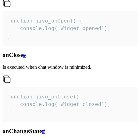
function jivo_onOpen() {

    console.log('Widget opened');

}
onClose
#
Is executed when chat window is minimized.
function jivo_onClose() {

    console.log('Widget closed');

}
onChangeState
#