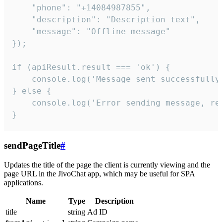
    "phone": "+14084987855",

    "description": "Description text",

    "message": "Offline message"

});

if (apiResult.result === 'ok') {

    console.log('Message sent successfully'
} else {

    console.log('Error sending message, rea
}
sendPageTitle
#
Updates the title of the page the client is currently viewing and the
page URL in the JivoChat app, which may be useful for SPA
applications.
Name
Type
Description
title
string
Ad ID