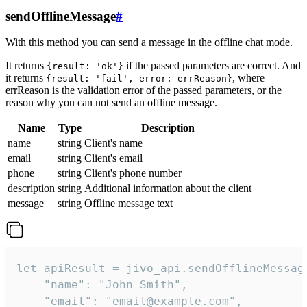
sendOfflineMessage
#
With this method you can send a message in the offline chat mode.
It returns
if the passed parameters are correct. And
{result: 'ok'}
it returns
, where
{result: 'fail', error: errReason}
errReason is the validation error of the passed parameters, or the
reason why you can not send an offline message.
Name
Type
Description
name
string
Client's name
email
string
Client's email
phone
string
Client's phone number
description
string
Additional information about the client
message
string
Offline message text
let apiResult = jivo_api.sendOfflineMessage
    "name": "John Smith",

    "email": "email@example.com",
