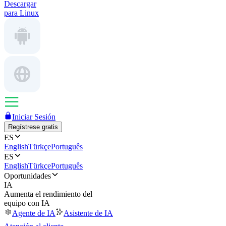
Descargar
para Linux
Iniciar Sesión
Regístrese gratis
ES
English
Türkçe
Português
ES
English
Türkçe
Português
Oportunidades
IA
Aumenta el rendimiento del
equipo con IA
Agente de IA
Asistente de IA