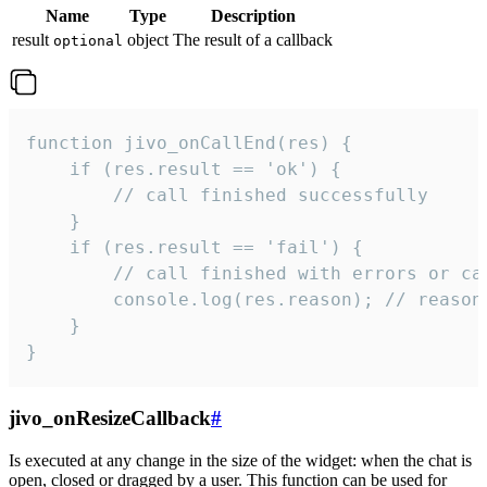
Name
Type
Description
result
object
The result of a callback
optional
function jivo_onCallEnd(res) {

    if (res.result == 'ok') {

        // call finished successfully

    }

    if (res.result == 'fail') {

        // call finished with errors or can
        console.log(res.reason); // reason 
    }

}
jivo_onResizeCallback
#
Is executed at any change in the size of the widget: when the chat is
open, closed or dragged by a user. This function can be used for