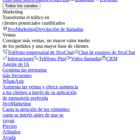
Todos los canales
Marketing
Transforma el tráfico en
clientes potenciales cualificados
JivoMarketing
Devolución de llamadas
Ventas
Consigue más ventas, un mayor valor medio
de los pedidos y una mayor base de clientes
Teléfono empresarial de JivoChat
Chat de equipos de JivoChat
Integraciones
Teléfono Plus
Video llamadas
CRM
Agente de IA
Gestiona las preguntas
más frecuentes
WhatsApp
Aumenta las ventas y ofrece asistencia
a tus clientes a través de su aplicación
de mensajería preferida
JivoMarketing
Capta la atención de tus visitantes:
capta su interés antes de que se
vayan
Precios
Afiliados
Ayuda