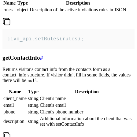
Name
Type
Description
rules
object
Description of the active invitations rules in JSON
jivo_api.setRules(rules);
getContactInfo
#
Returns visitor's contact info from the contacts form as a
contact_info structure. If visitor didn't fill in some fields, the values
there will be
.
null
Name
Type
Description
client_name
string
Client's name
email
string
Client's email
phone
string
Client's phone number
Additional information about the client that was
description
string
set with setContactInfo