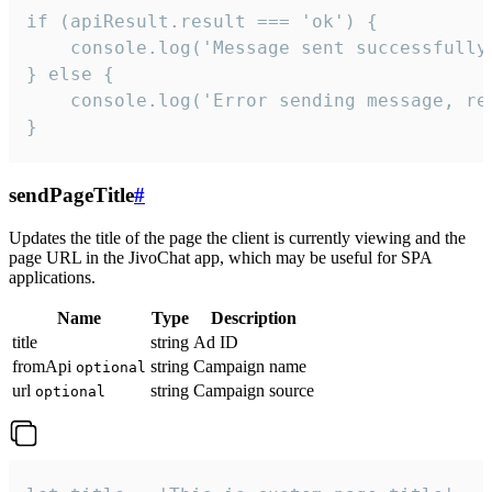
if (apiResult.result === 'ok') {

    console.log('Message sent successfully'
} else {

    console.log('Error sending message, rea
}
sendPageTitle
#
Updates the title of the page the client is currently viewing and the
page URL in the JivoChat app, which may be useful for SPA
applications.
Name
Type
Description
title
string
Ad ID
fromApi
string
Campaign name
optional
url
string
Campaign source
optional