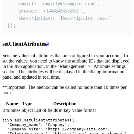
    email: "email@example.com",

    phone: "+14084987855",

    description: "Description text"

});
setClientAtributes
#
Sets the values ​​of attributes that are configured in your account. To
set the values, you need to know the attribute IDs that are displayed
in the Jivo application, in the "Management" > "Attribute settings"
section. The attributes will be displayed in the dialog information
panel and updated in real time.
**Important: The method can be called no more than 10 times per
hour.
Name
Type
Description
attributes
object
List of fields in key-value format
jivo_api.setClientAttributes({

  'Company_name': 'Company',

  'Company_site': 'https://company-site.com',

  'Telegram_chanel': 'https://t.me/telegram-channel',
