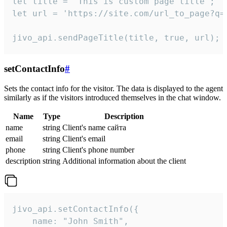
let title = 'This is custom page title';

let url = 'https://site.com/url_to_page?q=p
jivo_api.sendPageTitle(title, true, url);
setContactInfo
#
Sets the contact info for the visitor. The data is displayed to the agent
similarly as if the visitors introduced themselves in the chat window.
Name
Type
Description
name
string
Client's name сайта
email
string
Client's email
phone
string
Client's phone number
description
string
Additional information about the client
jivo_api.setContactInfo({

    name: "John Smith",
