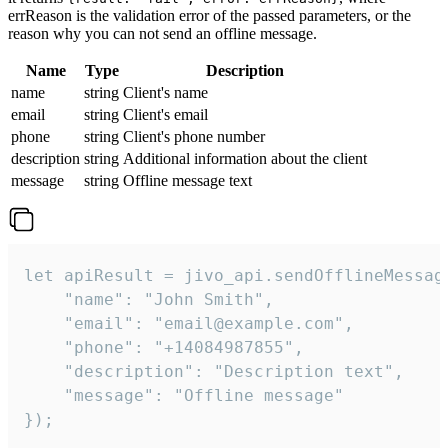
errReason is the validation error of the passed parameters, or the
reason why you can not send an offline message.
Name
Type
Description
name
string
Client's name
email
string
Client's email
phone
string
Client's phone number
description
string
Additional information about the client
message
string
Offline message text
let apiResult = jivo_api.sendOfflineMessage
    "name": "John Smith",

    "email": "email@example.com",

    "phone": "+14084987855",

    "description": "Description text",

    "message": "Offline message"

});
