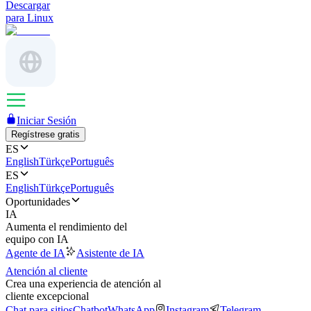
Descargar
para Linux
Iniciar Sesión
Regístrese gratis
ES
English
Türkçe
Português
ES
English
Türkçe
Português
Oportunidades
IA
Aumenta el rendimiento del
equipo con IA
Agente de IA
Asistente de IA
Atención al cliente
Crea una experiencia de atención al
cliente excepcional
Chat para sitios
Chatbot
WhatsApp
Instagram
Telegram