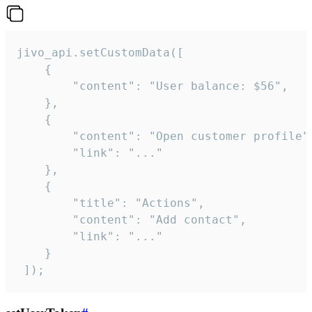
jivo_api.setCustomData([

    {

        "content": "User balance: $56",

    },

    {

        "content": "Open customer profile",
        "link": "..."

    },

    {

        "title": "Actions",

        "content": "Add contact",

        "link": "..."

    }

 ]);