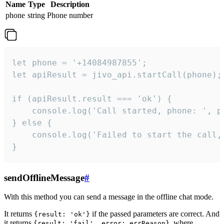
Name
Type
Description
phone
string
Phone number
let phone = '+14084987855';

let apiResult = jivo_api.startCall(phone);

if (apiResult.result === 'ok') {

    console.log('Call started, phone: ', ph
} else {

    console.log('Failed to start the call,
}
sendOfflineMessage
#
With this method you can send a message in the offline chat mode.
It returns
if the passed parameters are correct. And
{result: 'ok'}
it returns
, where
{result: 'fail', error: errReason}