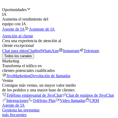
Oportunidades
IA
Aumenta el rendimiento del
equipo con IA
Agente de IA
Asistente de IA
Atención al cliente
Crea una experiencia de atención al
cliente excepcional
Chat para sitios
Chatbot
WhatsApp
Instagram
Telegram
Todos los canales
Marketing
Transforma el tráfico en
clientes potenciales cualificados
JivoMarketing
Devolución de llamadas
Ventas
Consigue más ventas, un mayor valor medio
de los pedidos y una mayor base de clientes
Teléfono empresarial de JivoChat
Chat de equipos de JivoChat
Integraciones
Teléfono Plus
Video llamadas
CRM
Agente de IA
Gestiona las preguntas
más frecuentes