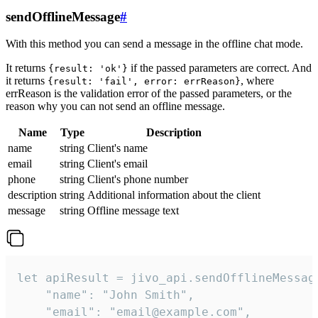
sendOfflineMessage
#
With this method you can send a message in the offline chat mode.
It returns
if the passed parameters are correct. And
{result: 'ok'}
it returns
, where
{result: 'fail', error: errReason}
errReason is the validation error of the passed parameters, or the
reason why you can not send an offline message.
Name
Type
Description
name
string
Client's name
email
string
Client's email
phone
string
Client's phone number
description
string
Additional information about the client
message
string
Offline message text
let apiResult = jivo_api.sendOfflineMessage
    "name": "John Smith",

    "email": "email@example.com",
