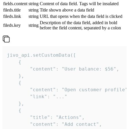
fields.content
string
Content of data field. Tags will be insulated
fileds.title
string
Title shown above a data field
fileds.link
string
URL that opens when the data field is clicked
Description of the data field, added in bold
fileds.key
string
before the field content, separated by a colon
jivo_api.setCustomData([

    {

        "content": "User balance: $56",

    },

    {

        "content": "Open customer profile",
        "link": "..."

    },

    {

        "title": "Actions",

        "content": "Add contact",
