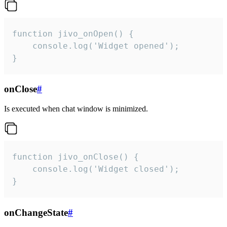
function jivo_onOpen() {

    console.log('Widget opened');

}
onClose
#
Is executed when chat window is minimized.
function jivo_onClose() {

    console.log('Widget closed');

}
onChangeState
#