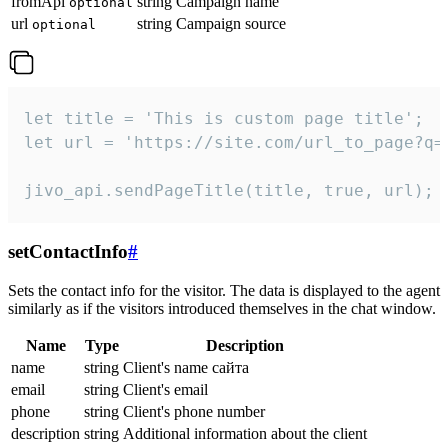
fromApi
string
Campaign name
optional
url
string
Campaign source
optional
let title = 'This is custom page title';

let url = 'https://site.com/url_to_page?q=p
jivo_api.sendPageTitle(title, true, url);
setContactInfo
#
Sets the contact info for the visitor. The data is displayed to the agent
similarly as if the visitors introduced themselves in the chat window.
Name
Type
Description
name
string
Client's name сайта
email
string
Client's email
phone
string
Client's phone number
description
string
Additional information about the client