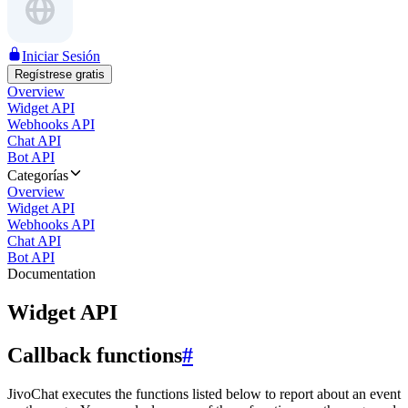
Iniciar Sesión
Regístrese gratis
Overview
Widget API
Webhooks API
Chat API
Bot API
Categorías
Overview
Widget API
Webhooks API
Chat API
Bot API
Documentation
Widget API
Callback functions
#
JivoChat executes the functions listed below to report about an event