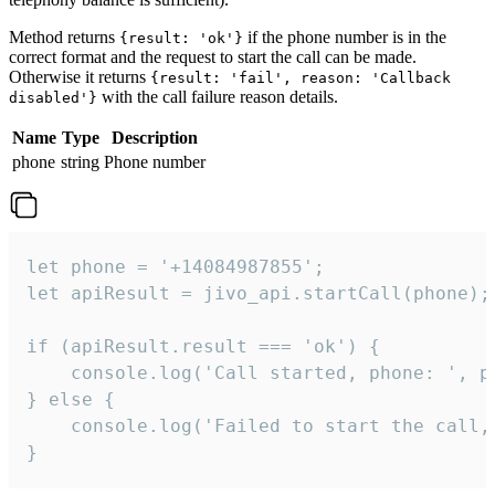
Method returns
if the phone number is in the
{result: 'ok'}
correct format and the request to start the call can be made.
Otherwise it returns
{result: 'fail', reason: 'Callback
with the call failure reason details.
disabled'}
Name
Type
Description
phone
string
Phone number
let phone = '+14084987855';

let apiResult = jivo_api.startCall(phone);

if (apiResult.result === 'ok') {

    console.log('Call started, phone: ', ph
} else {

    console.log('Failed to start the call,
}