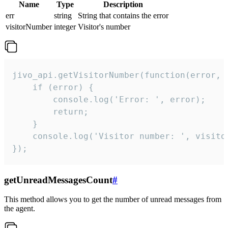
Name
Type
Description
err
string
String that contains the error
visitorNumber
integer
Visitor's number
jivo_api.getVisitorNumber(function(error, v
    if (error) {

        console.log('Error: ', error);

        return;

    }  

    console.log('Visitor number: ', visitor
});
getUnreadMessagesCount
#
This method allows you to get the number of unread messages from
the agent.