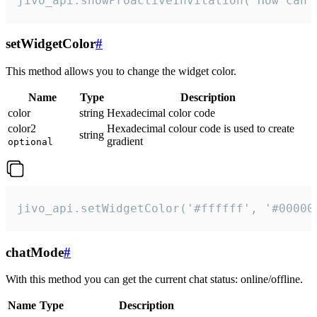
jivo_api.showProactiveInvitation("How can 
setWidgetColor
#
This method allows you to change the widget color.
Name
Type
Description
color
string
Hexadecimal color code
color2
Hexadecimal colour code is used to create
string
gradient
optional
jivo_api.setWidgetColor('#ffffff', '#00000
chatMode
#
With this method you can get the current chat status: online/offline.
Name
Type
Description