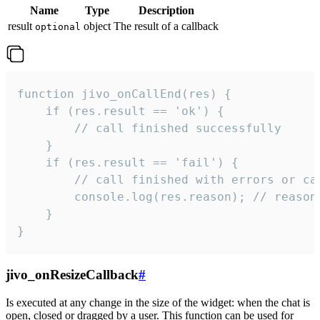
Name
Type
Description
result
object
The result of a callback
optional
function jivo_onCallEnd(res) {

    if (res.result == 'ok') {

        // call finished successfully

    }

    if (res.result == 'fail') {

        // call finished with errors or can
        console.log(res.reason); // reason 
    }

}
jivo_onResizeCallback
#
Is executed at any change in the size of the widget: when the chat is
open, closed or dragged by a user. This function can be used for