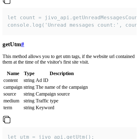
let count = jivo_api.getUnreadMessagesCount
console.log('Unread messages count:', coun
getUtm
#
This method allows you to get utm tags, if the website url contained
them at the time of the visitor's first site visit.
Name
Type
Description
content
string
Ad ID
campaign
string
The name of the campaign
source
string
Campaign source
medium
string
Traffic type
term
string
Keyword
let utm = jivo_api.getUtm();
