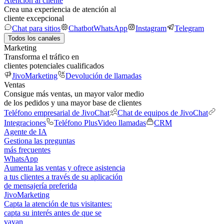
Atención al cliente
Crea una experiencia de atención al
cliente excepcional
Chat para sitios
Chatbot
WhatsApp
Instagram
Telegram
Todos los canales
Marketing
Transforma el tráfico en
clientes potenciales cualificados
JivoMarketing
Devolución de llamadas
Ventas
Consigue más ventas, un mayor valor medio
de los pedidos y una mayor base de clientes
Teléfono empresarial de JivoChat
Chat de equipos de JivoChat
Integraciones
Teléfono Plus
Video llamadas
CRM
Agente de IA
Gestiona las preguntas
más frecuentes
WhatsApp
Aumenta las ventas y ofrece asistencia
a tus clientes a través de su aplicación
de mensajería preferida
JivoMarketing
Capta la atención de tus visitantes:
capta su interés antes de que se
vayan