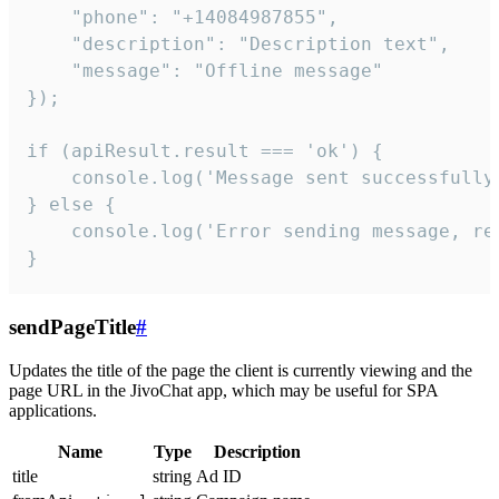
    "phone": "+14084987855",

    "description": "Description text",

    "message": "Offline message"

});

if (apiResult.result === 'ok') {

    console.log('Message sent successfully'
} else {

    console.log('Error sending message, rea
}
sendPageTitle
#
Updates the title of the page the client is currently viewing and the
page URL in the JivoChat app, which may be useful for SPA
applications.
Name
Type
Description
title
string
Ad ID