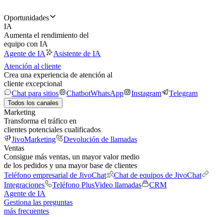
Oportunidades
IA
Aumenta el rendimiento del
equipo con IA
Agente de IA
Asistente de IA
Atención al cliente
Crea una experiencia de atención al
cliente excepcional
Chat para sitios
Chatbot
WhatsApp
Instagram
Telegram
Todos los canales
Marketing
Transforma el tráfico en
clientes potenciales cualificados
JivoMarketing
Devolución de llamadas
Ventas
Consigue más ventas, un mayor valor medio
de los pedidos y una mayor base de clientes
Teléfono empresarial de JivoChat
Chat de equipos de JivoChat
Integraciones
Teléfono Plus
Video llamadas
CRM
Agente de IA
Gestiona las preguntas
más frecuentes