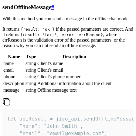
sendOfflineMessage
#
With this method you can send a message in the offline chat mode.
It returns
if the passed parameters are correct. And
{result: 'ok'}
it returns
, where
{result: 'fail', error: errReason}
errReason is the validation error of the passed parameters, or the
reason why you can not send an offline message.
Name
Type
Description
name
string
Client's name
email
string
Client's email
phone
string
Client's phone number
description
string
Additional information about the client
message
string
Offline message text
let apiResult = jivo_api.sendOfflineMessage
    "name": "John Smith",

    "email": "email@example.com",
