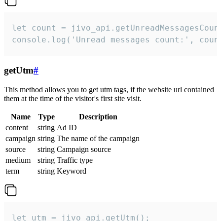
let count = jivo_api.getUnreadMessagesCount
console.log('Unread messages count:', coun
getUtm
#
This method allows you to get utm tags, if the website url contained
them at the time of the visitor's first site visit.
Name
Type
Description
content
string
Ad ID
campaign
string
The name of the campaign
source
string
Campaign source
medium
string
Traffic type
term
string
Keyword
let utm = jivo_api.getUtm();
