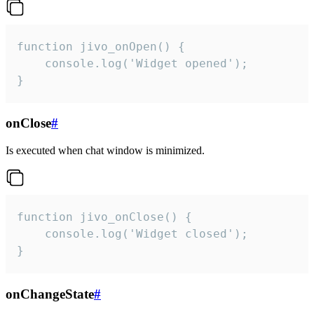
function jivo_onOpen() {

    console.log('Widget opened');

}
onClose
#
Is executed when chat window is minimized.
function jivo_onClose() {

    console.log('Widget closed');

}
onChangeState
#