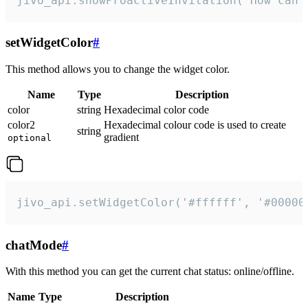
jivo_api.showProactiveInvitation("How can 
setWidgetColor
#
This method allows you to change the widget color.
Name
Type
Description
color
string
Hexadecimal color code
color2
Hexadecimal colour code is used to create
string
gradient
optional
jivo_api.setWidgetColor('#ffffff', '#00000
chatMode
#
With this method you can get the current chat status: online/offline.
Name
Type
Description