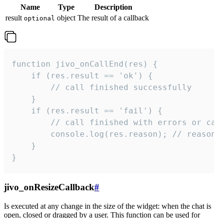
Name
Type
Description
result
object
The result of a callback
optional
function jivo_onCallEnd(res) {

    if (res.result == 'ok') {

        // call finished successfully

    }

    if (res.result == 'fail') {

        // call finished with errors or can
        console.log(res.reason); // reason 
    }

}
jivo_onResizeCallback
#
Is executed at any change in the size of the widget: when the chat is
open, closed or dragged by a user. This function can be used for