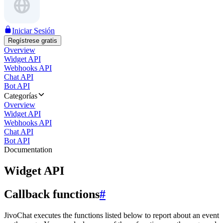
Iniciar Sesión
Regístrese gratis
Overview
Widget API
Webhooks API
Chat API
Bot API
Categorías
Overview
Widget API
Webhooks API
Chat API
Bot API
Documentation
Widget API
Callback functions
#
JivoChat executes the functions listed below to report about an event