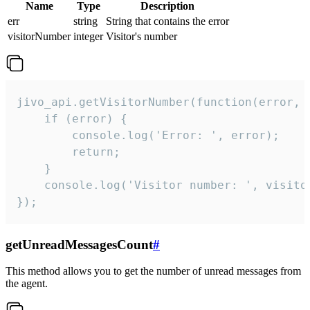
Name
Type
Description
err
string
String that contains the error
visitorNumber
integer
Visitor's number
jivo_api.getVisitorNumber(function(error, v
    if (error) {

        console.log('Error: ', error);

        return;

    }  

    console.log('Visitor number: ', visitor
});
getUnreadMessagesCount
#
This method allows you to get the number of unread messages from
the agent.