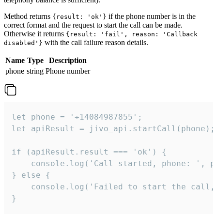
Method returns
if the phone number is in the
{result: 'ok'}
correct format and the request to start the call can be made.
Otherwise it returns
{result: 'fail', reason: 'Callback
with the call failure reason details.
disabled'}
Name
Type
Description
phone
string
Phone number
let phone = '+14084987855';

let apiResult = jivo_api.startCall(phone);

if (apiResult.result === 'ok') {

    console.log('Call started, phone: ', ph
} else {

    console.log('Failed to start the call,
}