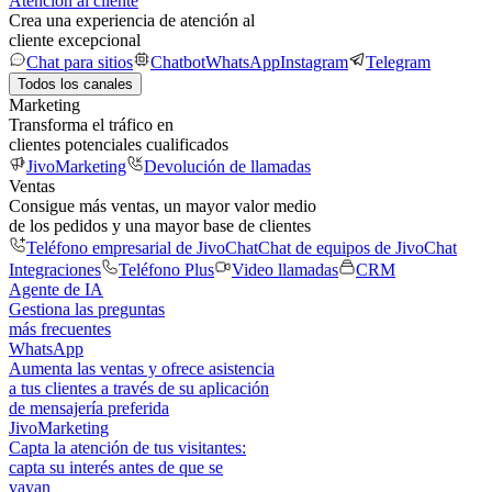
Atención al cliente
Crea una experiencia de atención al
cliente excepcional
Chat para sitios
Chatbot
WhatsApp
Instagram
Telegram
Todos los canales
Marketing
Transforma el tráfico en
clientes potenciales cualificados
JivoMarketing
Devolución de llamadas
Ventas
Consigue más ventas, un mayor valor medio
de los pedidos y una mayor base de clientes
Teléfono empresarial de JivoChat
Chat de equipos de JivoChat
Integraciones
Teléfono Plus
Video llamadas
CRM
Agente de IA
Gestiona las preguntas
más frecuentes
WhatsApp
Aumenta las ventas y ofrece asistencia
a tus clientes a través de su aplicación
de mensajería preferida
JivoMarketing
Capta la atención de tus visitantes:
capta su interés antes de que se
vayan