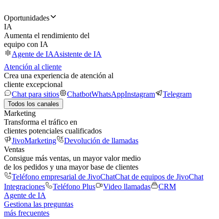
Oportunidades
IA
Aumenta el rendimiento del
equipo con IA
Agente de IA
Asistente de IA
Atención al cliente
Crea una experiencia de atención al
cliente excepcional
Chat para sitios
Chatbot
WhatsApp
Instagram
Telegram
Todos los canales
Marketing
Transforma el tráfico en
clientes potenciales cualificados
JivoMarketing
Devolución de llamadas
Ventas
Consigue más ventas, un mayor valor medio
de los pedidos y una mayor base de clientes
Teléfono empresarial de JivoChat
Chat de equipos de JivoChat
Integraciones
Teléfono Plus
Video llamadas
CRM
Agente de IA
Gestiona las preguntas
más frecuentes