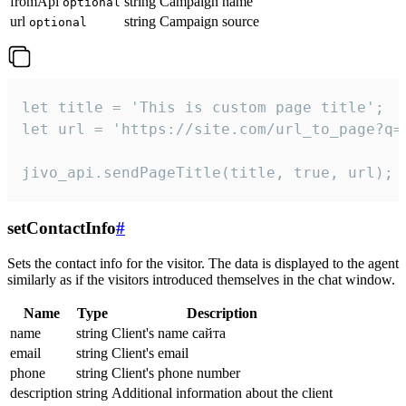
fromApi
string
Campaign name
optional
url
string
Campaign source
optional
let title = 'This is custom page title';

let url = 'https://site.com/url_to_page?q=p
jivo_api.sendPageTitle(title, true, url);
setContactInfo
#
Sets the contact info for the visitor. The data is displayed to the agent
similarly as if the visitors introduced themselves in the chat window.
Name
Type
Description
name
string
Client's name сайта
email
string
Client's email
phone
string
Client's phone number
description
string
Additional information about the client