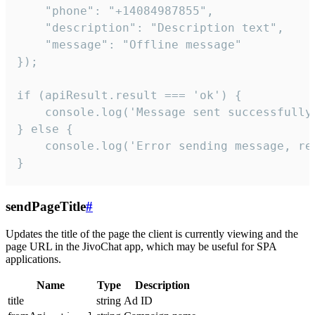
    "phone": "+14084987855",

    "description": "Description text",

    "message": "Offline message"

});

if (apiResult.result === 'ok') {

    console.log('Message sent successfully'
} else {

    console.log('Error sending message, rea
}
sendPageTitle
#
Updates the title of the page the client is currently viewing and the
page URL in the JivoChat app, which may be useful for SPA
applications.
Name
Type
Description
title
string
Ad ID