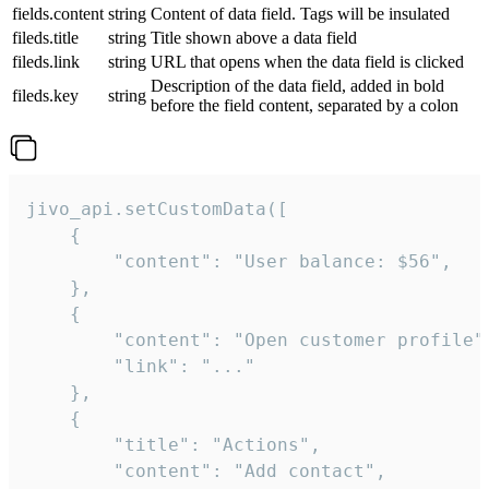
fields.content
string
Content of data field. Tags will be insulated
fileds.title
string
Title shown above a data field
fileds.link
string
URL that opens when the data field is clicked
Description of the data field, added in bold
fileds.key
string
before the field content, separated by a colon
jivo_api.setCustomData([

    {

        "content": "User balance: $56",

    },

    {

        "content": "Open customer profile",
        "link": "..."

    },

    {

        "title": "Actions",

        "content": "Add contact",
