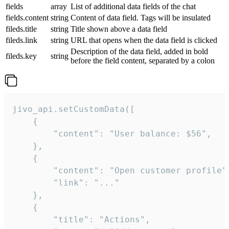
fields
array
List of additional data fields of the chat
fields.content
string
Content of data field. Tags will be insulated
fileds.title
string
Title shown above a data field
fileds.link
string
URL that opens when the data field is clicked
Description of the data field, added in bold
fileds.key
string
before the field content, separated by a colon
jivo_api.setCustomData([

    {

        "content": "User balance: $56",

    },

    {

        "content": "Open customer profile",
        "link": "..."

    },

    {

        "title": "Actions",
