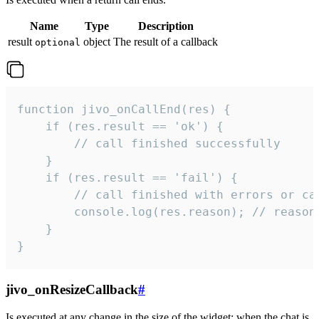
Name
Type
Description
result
object
The result of a callback
optional
function jivo_onCallEnd(res) {

    if (res.result == 'ok') {

        // call finished successfully

    }

    if (res.result == 'fail') {

        // call finished with errors or can
        console.log(res.reason); // reason 
    }

}
jivo_onResizeCallback
#
Is executed at any change in the size of the widget: when the chat is