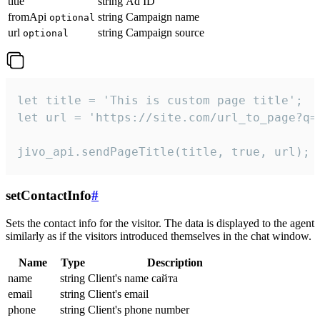
title
string
Ad ID
fromApi
string
Campaign name
optional
url
string
Campaign source
optional
let title = 'This is custom page title';

let url = 'https://site.com/url_to_page?q=p
jivo_api.sendPageTitle(title, true, url);
setContactInfo
#
Sets the contact info for the visitor. The data is displayed to the agent
similarly as if the visitors introduced themselves in the chat window.
Name
Type
Description
name
string
Client's name сайта
email
string
Client's email
phone
string
Client's phone number