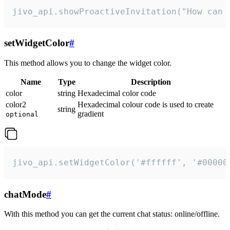
jivo_api.showProactiveInvitation("How can 
setWidgetColor
#
This method allows you to change the widget color.
Name
Type
Description
color
string
Hexadecimal color code
color2
Hexadecimal colour code is used to create
string
gradient
optional
jivo_api.setWidgetColor('#ffffff', '#00000
chatMode
#
With this method you can get the current chat status: online/offline.