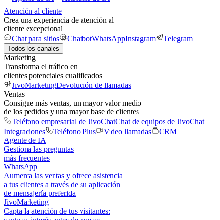
Atención al cliente
Crea una experiencia de atención al
cliente excepcional
Chat para sitios
Chatbot
WhatsApp
Instagram
Telegram
Todos los canales
Marketing
Transforma el tráfico en
clientes potenciales cualificados
JivoMarketing
Devolución de llamadas
Ventas
Consigue más ventas, un mayor valor medio
de los pedidos y una mayor base de clientes
Teléfono empresarial de JivoChat
Chat de equipos de JivoChat
Integraciones
Teléfono Plus
Video llamadas
CRM
Agente de IA
Gestiona las preguntas
más frecuentes
WhatsApp
Aumenta las ventas y ofrece asistencia
a tus clientes a través de su aplicación
de mensajería preferida
JivoMarketing
Capta la atención de tus visitantes:
capta su interés antes de que se