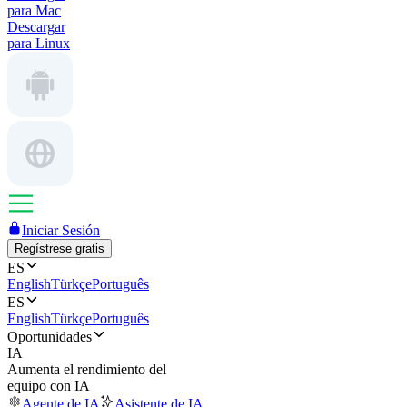
para Mac
Descargar
para Linux
Iniciar Sesión
Regístrese gratis
ES
English
Türkçe
Português
ES
English
Türkçe
Português
Oportunidades
IA
Aumenta el rendimiento del
equipo con IA
Agente de IA
Asistente de IA