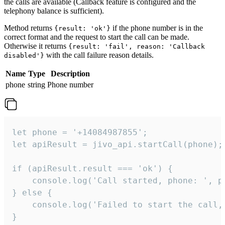
the calls are available (Callback feature is configured and the
telephony balance is sufficient).
Method returns
if the phone number is in the
{result: 'ok'}
correct format and the request to start the call can be made.
Otherwise it returns
{result: 'fail', reason: 'Callback
with the call failure reason details.
disabled'}
Name
Type
Description
phone
string
Phone number
let phone = '+14084987855';

let apiResult = jivo_api.startCall(phone);

if (apiResult.result === 'ok') {

    console.log('Call started, phone: ', ph
} else {

    console.log('Failed to start the call,
}