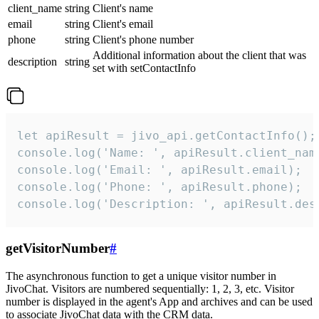
client_name
string
Client's name
email
string
Client's email
phone
string
Client's phone number
Additional information about the client that was
description
string
set with setContactInfo
let apiResult = jivo_api.getContactInfo();

console.log('Name: ', apiResult.client_name
console.log('Email: ', apiResult.email);

console.log('Phone: ', apiResult.phone);

console.log('Description: ', apiResult.des
getVisitorNumber
#
The asynchronous function to get a unique visitor number in
JivoChat. Visitors are numbered sequentially: 1, 2, 3, etc. Visitor
number is displayed in the agent's App and archives and can be used
to associate JivoChat data with the CRM data.