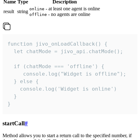
Name
Type
Description
- at least one agent is online
online
result
string
- no agents are online
offline
function jivo_onLoadCallback() {

  let chatMode = jivo_api.chatMode();

  if (chatMode === 'offline') {

     console.log("Widget is offline");

  } else {

    console.log('Widget is online')

  }

}
startCall
#
Method allows you to start a return call to the specified number, if