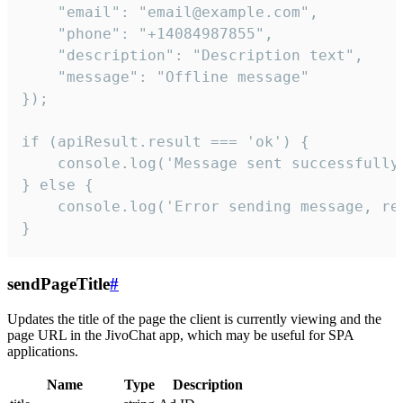
    "email": "email@example.com",

    "phone": "+14084987855",

    "description": "Description text",

    "message": "Offline message"

});

if (apiResult.result === 'ok') {

    console.log('Message sent successfully'
} else {

    console.log('Error sending message, rea
}
sendPageTitle
#
Updates the title of the page the client is currently viewing and the
page URL in the JivoChat app, which may be useful for SPA
applications.
Name
Type
Description