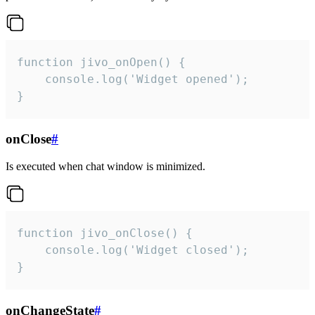
function jivo_onOpen() {

    console.log('Widget opened');

}
onClose
#
Is executed when chat window is minimized.
function jivo_onClose() {

    console.log('Widget closed');

}
onChangeState
#