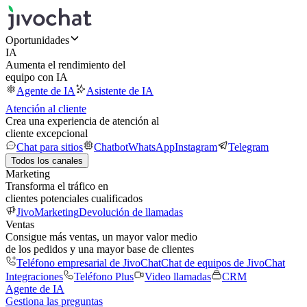
Oportunidades
IA
Aumenta el rendimiento del
equipo con IA
Agente de IA
Asistente de IA
Atención al cliente
Crea una experiencia de atención al
cliente excepcional
Chat para sitios
Chatbot
WhatsApp
Instagram
Telegram
Todos los canales
Marketing
Transforma el tráfico en
clientes potenciales cualificados
JivoMarketing
Devolución de llamadas
Ventas
Consigue más ventas, un mayor valor medio
de los pedidos y una mayor base de clientes
Teléfono empresarial de JivoChat
Chat de equipos de JivoChat
Integraciones
Teléfono Plus
Video llamadas
CRM
Agente de IA
Gestiona las preguntas