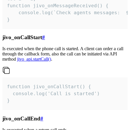
function jivo_onMessageReceived() {

	console.log(`Check agents messages:  ${i++}`)

}
jivo_onCallStart
#
Is executed when the phone call is started. A client can order a call
through the callback form, also the call can be initiated via API
method
jivo_api.startCall()
.
function jivo_onCallStart() {

  console.log('Call is started')

}
jivo_onCallEnd
#
Is executed when a return call ends.