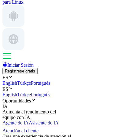
para Linux
Iniciar Sesión
Regístrese gratis
ES
English
Türkçe
Português
ES
English
Türkçe
Português
Oportunidades
IA
Aumenta el rendimiento del
equipo con IA
Agente de IA
Asistente de IA
Atención al cliente
Crea una experiencia de atención al