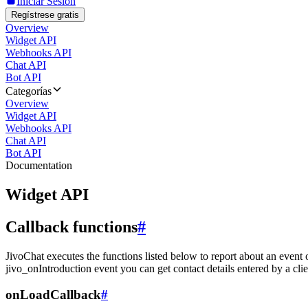
Iniciar Sesión
Regístrese gratis
Overview
Widget API
Webhooks API
Chat API
Bot API
Categorías
Overview
Widget API
Webhooks API
Chat API
Bot API
Documentation
Widget API
Callback functions
#
JivoChat executes the functions listed below to report about an event 
jivo_onIntroduction event you can get contact details entered by a clie
onLoadCallback
#