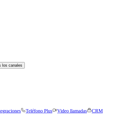
 los canales
tegraciones
Teléfono Plus
Video llamadas
CRM