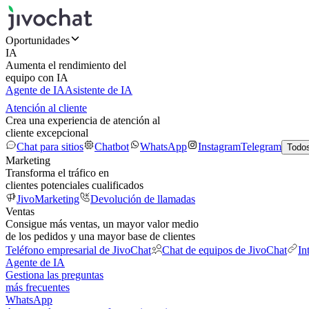
Oportunidades
IA
Aumenta el rendimiento del
equipo con IA
Agente de IA
Asistente de IA
Atención al cliente
Crea una experiencia de atención al
cliente excepcional
Chat para sitios
Chatbot
WhatsApp
Instagram
Telegram
Todos
Marketing
Transforma el tráfico en
clientes potenciales cualificados
JivoMarketing
Devolución de llamadas
Ventas
Consigue más ventas, un mayor valor medio
de los pedidos y una mayor base de clientes
Teléfono empresarial de JivoChat
Chat de equipos de JivoChat
In
Agente de IA
Gestiona las preguntas
más frecuentes
WhatsApp