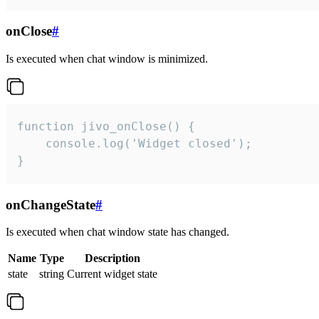
onClose
#
Is executed when chat window is minimized.
function jivo_onClose() {

    console.log('Widget closed');

}
onChangeState
#
Is executed when chat window state has changed.
Name
Type
Description
state
string
Current widget state