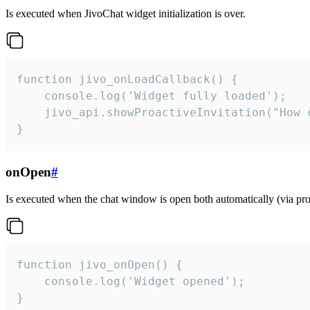
Is executed when JivoChat widget initialization is over.
function jivo_onLoadCallback() {

    console.log('Widget fully loaded');

    jivo_api.showProactiveInvitation("How c
}
onOpen
#
Is executed when the chat window is open both automatically (via proa
function jivo_onOpen() {

    console.log('Widget opened');

}