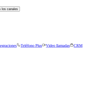
 los canales
tegraciones
Teléfono Plus
Video llamadas
CRM