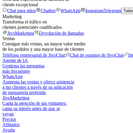
cliente excepcional
Chat para sitios
Chatbot
WhatsApp
Instagram
Telegram
Todos
Marketing
Transforma el tráfico en
clientes potenciales cualificados
JivoMarketing
Devolución de llamadas
Ventas
Consigue más ventas, un mayor valor medio
de los pedidos y una mayor base de clientes
Teléfono empresarial de JivoChat
Chat de equipos de JivoChat
In
Agente de IA
Gestiona las preguntas
más frecuentes
WhatsApp
Aumenta las ventas y ofrece asistencia
a tus clientes a través de su aplicación
de mensajería preferida
JivoMarketing
Capta la atención de tus visitantes:
capta su interés antes de que se
vayan
Precios
Afiliados
Ayuda