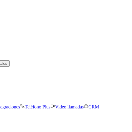
nales
tegraciones
Teléfono Plus
Video llamadas
CRM