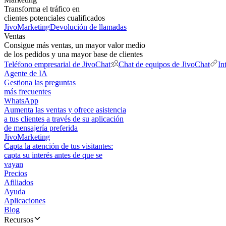
Transforma el tráfico en
clientes potenciales cualificados
JivoMarketing
Devolución de llamadas
Ventas
Consigue más ventas, un mayor valor medio
de los pedidos y una mayor base de clientes
Teléfono empresarial de JivoChat
Chat de equipos de JivoChat
In
Agente de IA
Gestiona las preguntas
más frecuentes
WhatsApp
Aumenta las ventas y ofrece asistencia
a tus clientes a través de su aplicación
de mensajería preferida
JivoMarketing
Capta la atención de tus visitantes:
capta su interés antes de que se
vayan
Precios
Afiliados
Ayuda
Aplicaciones
Blog
Recursos