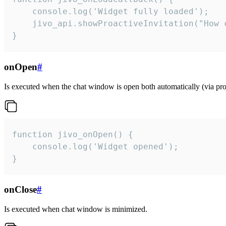
    console.log('Widget fully loaded');

    jivo_api.showProactiveInvitation("How c
}
onOpen
#
Is executed when the chat window is open both automatically (via proa
function jivo_onOpen() {

    console.log('Widget opened');

}
onClose
#
Is executed when chat window is minimized.