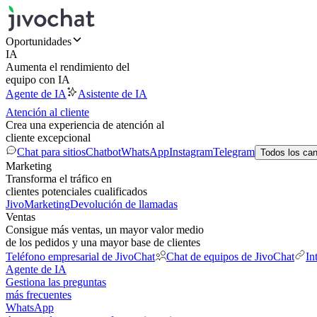
Oportunidades
IA
Aumenta el rendimiento del
equipo con IA
Agente de IA
Asistente de IA
Atención al cliente
Crea una experiencia de atención al
cliente excepcional
Chat para sitios
Chatbot
WhatsApp
Instagram
Telegram
Todos los ca
Marketing
Transforma el tráfico en
clientes potenciales cualificados
JivoMarketing
Devolución de llamadas
Ventas
Consigue más ventas, un mayor valor medio
de los pedidos y una mayor base de clientes
Teléfono empresarial de JivoChat
Chat de equipos de JivoChat
In
Agente de IA
Gestiona las preguntas
más frecuentes
WhatsApp