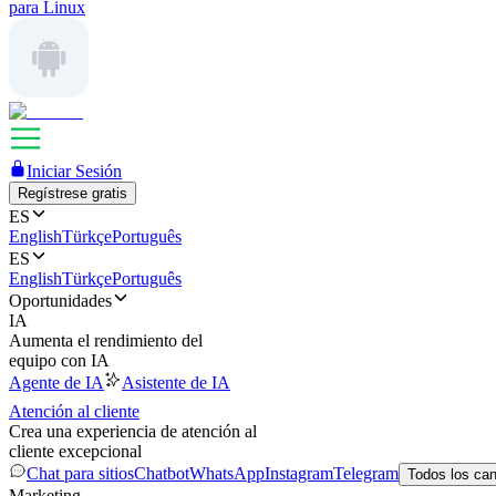
para Linux
Iniciar Sesión
Regístrese gratis
ES
English
Türkçe
Português
ES
English
Türkçe
Português
Oportunidades
IA
Aumenta el rendimiento del
equipo con IA
Agente de IA
Asistente de IA
Atención al cliente
Crea una experiencia de atención al
cliente excepcional
Chat para sitios
Chatbot
WhatsApp
Instagram
Telegram
Todos los ca
Marketing