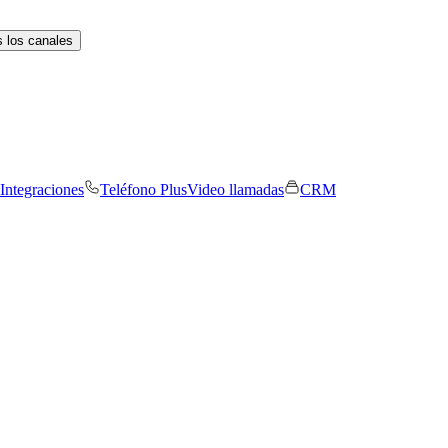
 los canales
Integraciones
Teléfono Plus
Video llamadas
CRM