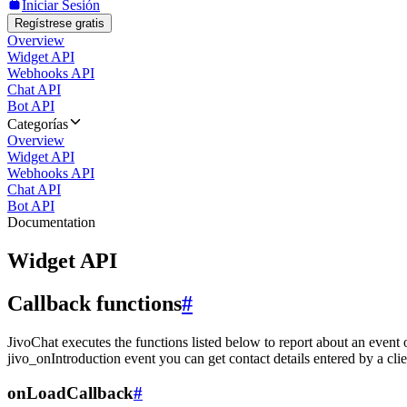
Iniciar Sesión
Regístrese gratis
Overview
Widget API
Webhooks API
Chat API
Bot API
Categorías
Overview
Widget API
Webhooks API
Chat API
Bot API
Documentation
Widget API
Callback functions
#
JivoChat executes the functions listed below to report about an event 
jivo_onIntroduction event you can get contact details entered by a clie
onLoadCallback
#