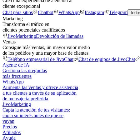
Crea una experiencia de atención al
cliente excepcional
Chat para sitios
Chatbot
WhatsApp
Instagram
Telegram
Todos
Marketing
Transforma el tráfico en
clientes potenciales cualificados
JivoMarketing
Devolución de llamadas
Ventas
Consigue más ventas, un mayor valor medio
de los pedidos y una mayor base de clientes
Teléfono empresarial de JivoChat
Chat de equipos de JivoChat
Agente de IA
Gestiona las preguntas
más frecuentes
WhatsApp
Aumenta las ventas y ofrece asistencia
a tus clientes a través de su aplicación
de mensajería preferida
JivoMarketing
Capta la atención de tus visitantes:
capta su interés antes de que se
vayan
Precios
Afiliados
Ayuda