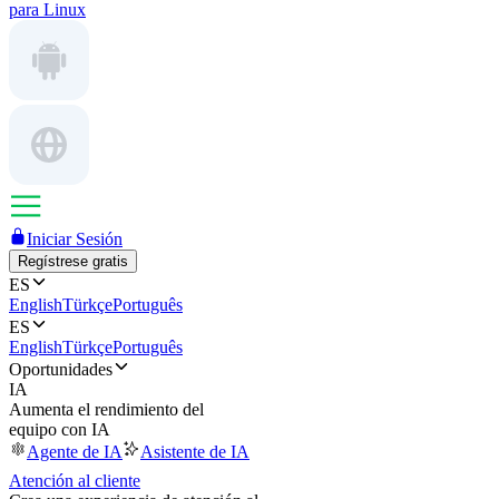
para Linux
Iniciar Sesión
Regístrese gratis
ES
English
Türkçe
Português
ES
English
Türkçe
Português
Oportunidades
IA
Aumenta el rendimiento del
equipo con IA
Agente de IA
Asistente de IA
Atención al cliente