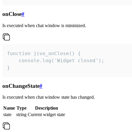
onClose
#
Is executed when chat window is minimized.
function jivo_onClose() {

    console.log('Widget closed');

}
onChangeState
#
Is executed when chat window state has changed.
Name
Type
Description
state
string
Current widget state