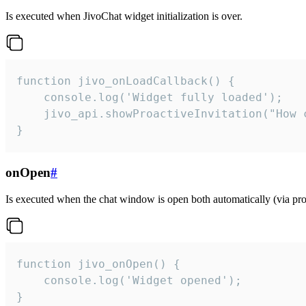
Is executed when JivoChat widget initialization is over.
function jivo_onLoadCallback() {

    console.log('Widget fully loaded');

    jivo_api.showProactiveInvitation("How c
}
onOpen
#
Is executed when the chat window is open both automatically (via proa
function jivo_onOpen() {

    console.log('Widget opened');

}