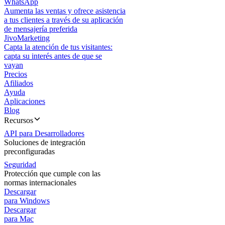
WhatsApp
Aumenta las ventas y ofrece asistencia
a tus clientes a través de su aplicación
de mensajería preferida
JivoMarketing
Capta la atención de tus visitantes:
capta su interés antes de que se
vayan
Precios
Afiliados
Ayuda
Aplicaciones
Blog
Recursos
API para Desarrolladores
Soluciones de integración
preconfiguradas
Seguridad
Protección que cumple con las
normas internacionales
Descargar
para Windows
Descargar
para Mac