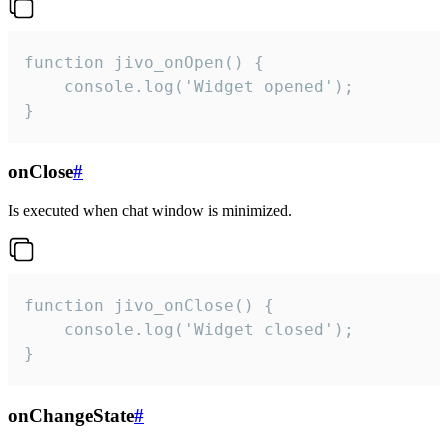
function jivo_onOpen() {

    console.log('Widget opened');

}
onClose
#
Is executed when chat window is minimized.
function jivo_onClose() {

    console.log('Widget closed');

}
onChangeState
#