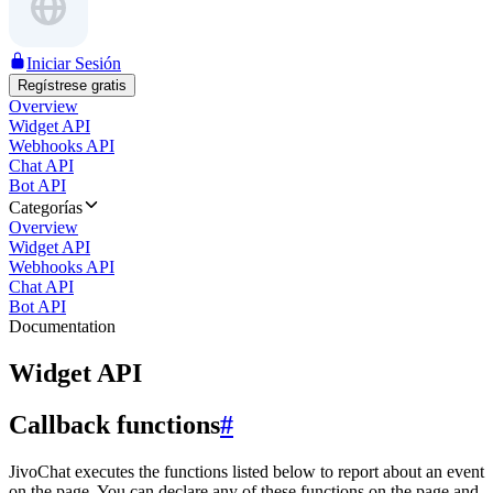
Iniciar Sesión
Regístrese gratis
Overview
Widget API
Webhooks API
Chat API
Bot API
Categorías
Overview
Widget API
Webhooks API
Chat API
Bot API
Documentation
Widget API
Callback functions
#
JivoChat executes the functions listed below to report about an event
on the page. You can declare any of these functions on the page and