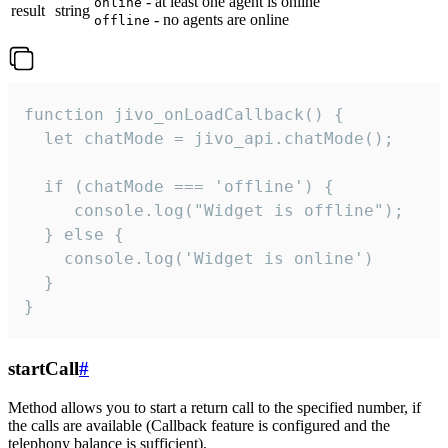
- at least one agent is online
online
result
string
- no agents are online
offline
function jivo_onLoadCallback() {

  let chatMode = jivo_api.chatMode();

  if (chatMode === 'offline') {

     console.log("Widget is offline");

  } else {

    console.log('Widget is online')

  }

}
startCall
#
Method allows you to start a return call to the specified number, if
the calls are available (Callback feature is configured and the
telephony balance is sufficient).