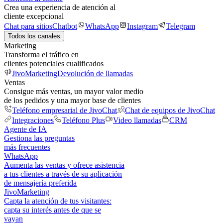
Crea una experiencia de atención al
cliente excepcional
Chat para sitios
Chatbot
WhatsApp
Instagram
Telegram
Todos los canales
Marketing
Transforma el tráfico en
clientes potenciales cualificados
JivoMarketing
Devolución de llamadas
Ventas
Consigue más ventas, un mayor valor medio
de los pedidos y una mayor base de clientes
Teléfono empresarial de JivoChat
Chat de equipos de JivoChat
Integraciones
Teléfono Plus
Video llamadas
CRM
Agente de IA
Gestiona las preguntas
más frecuentes
WhatsApp
Aumenta las ventas y ofrece asistencia
a tus clientes a través de su aplicación
de mensajería preferida
JivoMarketing
Capta la atención de tus visitantes:
capta su interés antes de que se
vayan