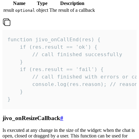
Name
Type
Description
result
object
The result of a callback
optional
function jivo_onCallEnd(res) {

    if (res.result == 'ok') {

        // call finished successfully

    }

    if (res.result == 'fail') {

        // call finished with errors or can
        console.log(res.reason); // reason 
    }

}
jivo_onResizeCallback
#
Is executed at any change in the size of the widget: when the chat is
open, closed or dragged by a user. This function can be used for