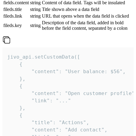
fields.content
string
Content of data field. Tags will be insulated
fileds.title
string
Title shown above a data field
fileds.link
string
URL that opens when the data field is clicked
Description of the data field, added in bold
fileds.key
string
before the field content, separated by a colon
jivo_api.setCustomData([

    {

        "content": "User balance: $56",

    },

    {

        "content": "Open customer profile",
        "link": "..."

    },

    {

        "title": "Actions",

        "content": "Add contact",
