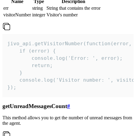
Name
Type
Description
err
string
String that contains the error
visitorNumber
integer
Visitor's number
jivo_api.getVisitorNumber(function(error, v
    if (error) {

        console.log('Error: ', error);

        return;

    }  

    console.log('Visitor number: ', visitor
});
getUnreadMessagesCount
#
This method allows you to get the number of unread messages from
the agent.