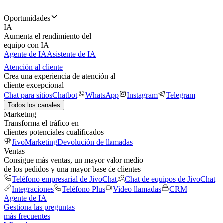
Oportunidades
IA
Aumenta el rendimiento del
equipo con IA
Agente de IA
Asistente de IA
Atención al cliente
Crea una experiencia de atención al
cliente excepcional
Chat para sitios
Chatbot
WhatsApp
Instagram
Telegram
Todos los canales
Marketing
Transforma el tráfico en
clientes potenciales cualificados
JivoMarketing
Devolución de llamadas
Ventas
Consigue más ventas, un mayor valor medio
de los pedidos y una mayor base de clientes
Teléfono empresarial de JivoChat
Chat de equipos de JivoChat
Integraciones
Teléfono Plus
Video llamadas
CRM
Agente de IA
Gestiona las preguntas
más frecuentes