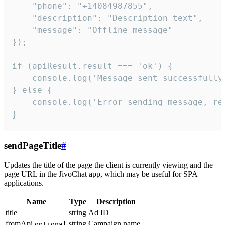
    "phone": "+14084987855",

    "description": "Description text",

    "message": "Offline message"

});

if (apiResult.result === 'ok') {

    console.log('Message sent successfully'
} else {

    console.log('Error sending message, rea
}
sendPageTitle
#
Updates the title of the page the client is currently viewing and the
page URL in the JivoChat app, which may be useful for SPA
applications.
Name
Type
Description
title
string
Ad ID
fromApi
string
Campaign name
optional