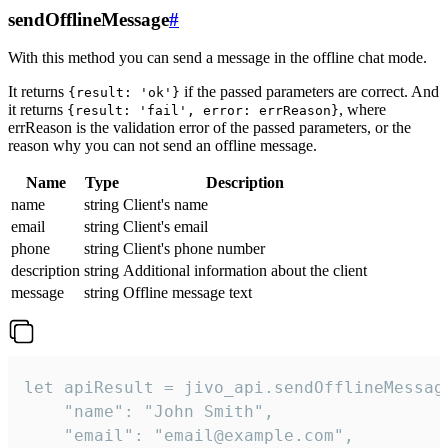
sendOfflineMessage
#
With this method you can send a message in the offline chat mode.
It returns
if the passed parameters are correct. And
{result: 'ok'}
it returns
, where
{result: 'fail', error: errReason}
errReason is the validation error of the passed parameters, or the
reason why you can not send an offline message.
Name
Type
Description
name
string
Client's name
email
string
Client's email
phone
string
Client's phone number
description
string
Additional information about the client
message
string
Offline message text
let apiResult = jivo_api.sendOfflineMessage
    "name": "John Smith",

    "email": "email@example.com",
