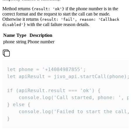
Method returns
if the phone number is in the
{result: 'ok'}
correct format and the request to start the call can be made.
Otherwise it returns
{result: 'fail', reason: 'Callback
with the call failure reason details.
disabled'}
Name
Type
Description
phone
string
Phone number
let phone = '+14084987855';

let apiResult = jivo_api.startCall(phone);

if (apiResult.result === 'ok') {

    console.log('Call started, phone: ', ph
} else {

    console.log('Failed to start the call,
}