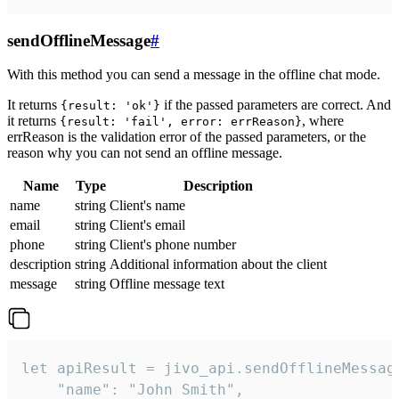
sendOfflineMessage
#
With this method you can send a message in the offline chat mode.
It returns
if the passed parameters are correct. And
{result: 'ok'}
it returns
, where
{result: 'fail', error: errReason}
errReason is the validation error of the passed parameters, or the
reason why you can not send an offline message.
Name
Type
Description
name
string
Client's name
email
string
Client's email
phone
string
Client's phone number
description
string
Additional information about the client
message
string
Offline message text
let apiResult = jivo_api.sendOfflineMessage
    "name": "John Smith",
