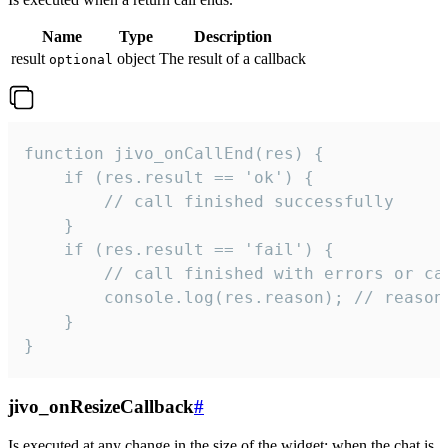
Name
Type
Description
result
object
The result of a callback
optional
function jivo_onCallEnd(res) {

    if (res.result == 'ok') {

        // call finished successfully

    }

    if (res.result == 'fail') {

        // call finished with errors or can
        console.log(res.reason); // reason 
    }

}
jivo_onResizeCallback
#
Is executed at any change in the size of the widget: when the chat is