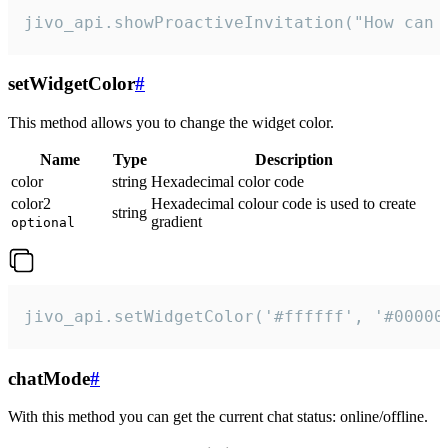
jivo_api.showProactiveInvitation("How can 
setWidgetColor
#
This method allows you to change the widget color.
Name
Type
Description
color
string
Hexadecimal color code
color2
Hexadecimal colour code is used to create
string
gradient
optional
jivo_api.setWidgetColor('#ffffff', '#00000
chatMode
#
With this method you can get the current chat status: online/offline.