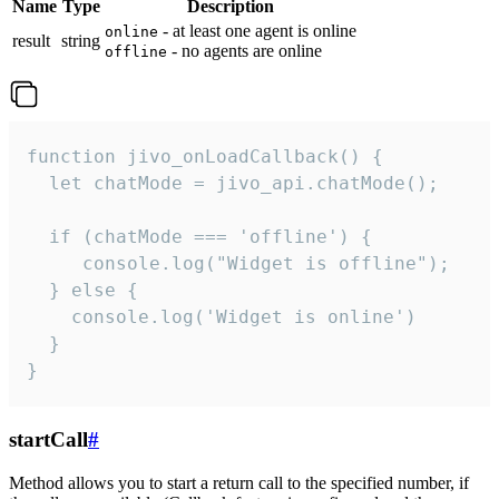
Name
Type
Description
- at least one agent is online
online
result
string
- no agents are online
offline
function jivo_onLoadCallback() {

  let chatMode = jivo_api.chatMode();

  if (chatMode === 'offline') {

     console.log("Widget is offline");

  } else {

    console.log('Widget is online')

  }

}
startCall
#
Method allows you to start a return call to the specified number, if