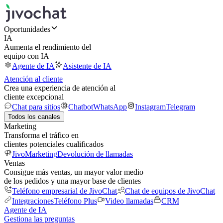
Oportunidades
IA
Aumenta el rendimiento del
equipo con IA
Agente de IA
Asistente de IA
Atención al cliente
Crea una experiencia de atención al
cliente excepcional
Chat para sitios
Chatbot
WhatsApp
Instagram
Telegram
Todos los canales
Marketing
Transforma el tráfico en
clientes potenciales cualificados
JivoMarketing
Devolución de llamadas
Ventas
Consigue más ventas, un mayor valor medio
de los pedidos y una mayor base de clientes
Teléfono empresarial de JivoChat
Chat de equipos de JivoChat
Integraciones
Teléfono Plus
Video llamadas
CRM
Agente de IA
Gestiona las preguntas