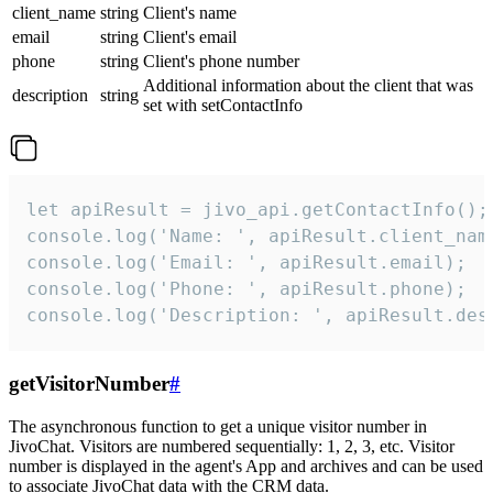
client_name
string
Client's name
email
string
Client's email
phone
string
Client's phone number
Additional information about the client that was
description
string
set with setContactInfo
let apiResult = jivo_api.getContactInfo();

console.log('Name: ', apiResult.client_name
console.log('Email: ', apiResult.email);

console.log('Phone: ', apiResult.phone);

console.log('Description: ', apiResult.des
getVisitorNumber
#
The asynchronous function to get a unique visitor number in
JivoChat. Visitors are numbered sequentially: 1, 2, 3, etc. Visitor
number is displayed in the agent's App and archives and can be used
to associate JivoChat data with the CRM data.