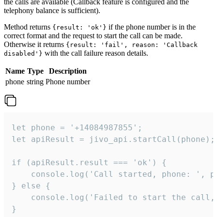
the calls are available (Callback feature is configured and the
telephony balance is sufficient).
Method returns
if the phone number is in the
{result: 'ok'}
correct format and the request to start the call can be made.
Otherwise it returns
{result: 'fail', reason: 'Callback
with the call failure reason details.
disabled'}
Name
Type
Description
phone
string
Phone number
let phone = '+14084987855';

let apiResult = jivo_api.startCall(phone);

if (apiResult.result === 'ok') {

    console.log('Call started, phone: ', ph
} else {

    console.log('Failed to start the call,
}