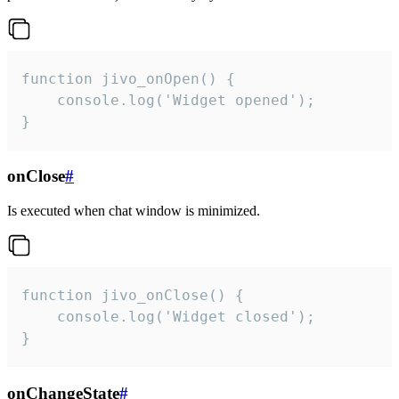
function jivo_onOpen() {

    console.log('Widget opened');

}
onClose
#
Is executed when chat window is minimized.
function jivo_onClose() {

    console.log('Widget closed');

}
onChangeState
#