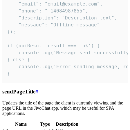
    "email": "email@example.com",

    "phone": "+14084987855",

    "description": "Description text",

    "message": "Offline message"

});

if (apiResult.result === 'ok') {

    console.log('Message sent successfully'
} else {

    console.log('Error sending message, rea
}
sendPageTitle
#
Updates the title of the page the client is currently viewing and the
page URL in the JivoChat app, which may be useful for SPA
applications.
Name
Type
Description