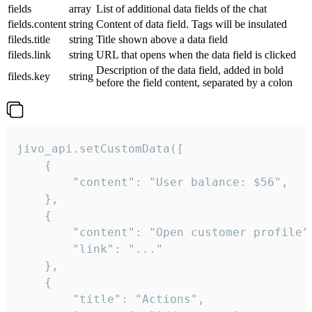
fields
array
List of additional data fields of the chat
fields.content
string
Content of data field. Tags will be insulated
fileds.title
string
Title shown above a data field
fileds.link
string
URL that opens when the data field is clicked
Description of the data field, added in bold
fileds.key
string
before the field content, separated by a colon
jivo_api.setCustomData([

    {

        "content": "User balance: $56",

    },

    {

        "content": "Open customer profile",
        "link": "..."

    },

    {

        "title": "Actions",
