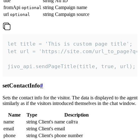
title
string
Ad ID
fromApi
string
Campaign name
optional
url
string
Campaign source
optional
let title = 'This is custom page title';

let url = 'https://site.com/url_to_page?q=p
jivo_api.sendPageTitle(title, true, url);
setContactInfo
#
Sets the contact info for the visitor. The data is displayed to the agent
similarly as if the visitors introduced themselves in the chat window.
Name
Type
Description
name
string
Client's name сайта
email
string
Client's email
phone
string
Client's phone number