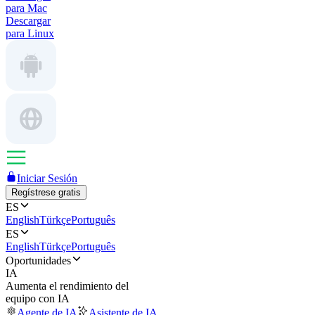
para Mac
Descargar
para Linux
Iniciar Sesión
Regístrese gratis
ES
English
Türkçe
Português
ES
English
Türkçe
Português
Oportunidades
IA
Aumenta el rendimiento del
equipo con IA
Agente de IA
Asistente de IA