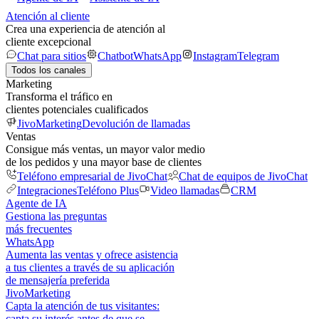
Atención al cliente
Crea una experiencia de atención al
cliente excepcional
Chat para sitios
Chatbot
WhatsApp
Instagram
Telegram
Todos los canales
Marketing
Transforma el tráfico en
clientes potenciales cualificados
JivoMarketing
Devolución de llamadas
Ventas
Consigue más ventas, un mayor valor medio
de los pedidos y una mayor base de clientes
Teléfono empresarial de JivoChat
Chat de equipos de JivoChat
Integraciones
Teléfono Plus
Video llamadas
CRM
Agente de IA
Gestiona las preguntas
más frecuentes
WhatsApp
Aumenta las ventas y ofrece asistencia
a tus clientes a través de su aplicación
de mensajería preferida
JivoMarketing
Capta la atención de tus visitantes:
capta su interés antes de que se