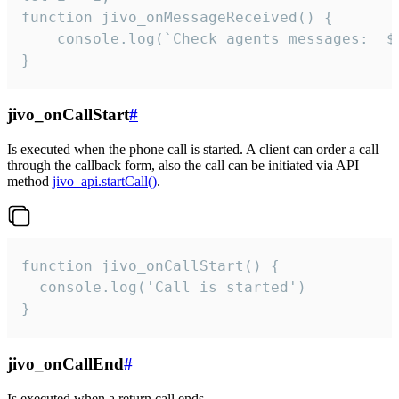
function jivo_onMessageReceived() {

	console.log(`Check agents messages:  ${i++}`)

}
jivo_onCallStart
#
Is executed when the phone call is started. A client can order a call
through the callback form, also the call can be initiated via API
method
jivo_api.startCall()
.
function jivo_onCallStart() {

  console.log('Call is started')

}
jivo_onCallEnd
#
Is executed when a return call ends.