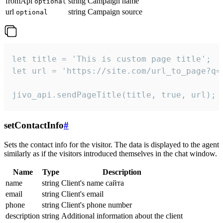
fromApi
string
Campaign name
optional
url
string
Campaign source
optional
let title = 'This is custom page title';

let url = 'https://site.com/url_to_page?q=p
jivo_api.sendPageTitle(title, true, url);
setContactInfo
#
Sets the contact info for the visitor. The data is displayed to the agent
similarly as if the visitors introduced themselves in the chat window.
Name
Type
Description
name
string
Client's name сайта
email
string
Client's email
phone
string
Client's phone number
description
string
Additional information about the client