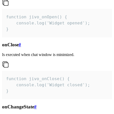
function jivo_onOpen() {

    console.log('Widget opened');

}
onClose
#
Is executed when chat window is minimized.
function jivo_onClose() {

    console.log('Widget closed');

}
onChangeState
#