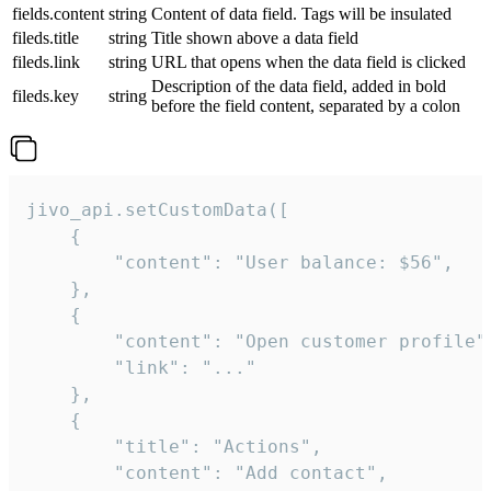
fields.content
string
Content of data field. Tags will be insulated
fileds.title
string
Title shown above a data field
fileds.link
string
URL that opens when the data field is clicked
Description of the data field, added in bold
fileds.key
string
before the field content, separated by a colon
jivo_api.setCustomData([

    {

        "content": "User balance: $56",

    },

    {

        "content": "Open customer profile",
        "link": "..."

    },

    {

        "title": "Actions",

        "content": "Add contact",
