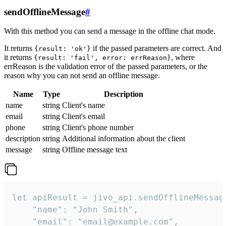
sendOfflineMessage
#
With this method you can send a message in the offline chat mode.
It returns
if the passed parameters are correct. And
{result: 'ok'}
it returns
, where
{result: 'fail', error: errReason}
errReason is the validation error of the passed parameters, or the
reason why you can not send an offline message.
Name
Type
Description
name
string
Client's name
email
string
Client's email
phone
string
Client's phone number
description
string
Additional information about the client
message
string
Offline message text
let apiResult = jivo_api.sendOfflineMessage
    "name": "John Smith",

    "email": "email@example.com",
