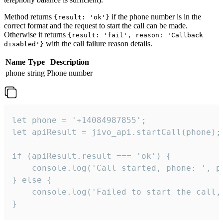
Method returns
if the phone number is in the
{result: 'ok'}
correct format and the request to start the call can be made.
Otherwise it returns
{result: 'fail', reason: 'Callback
with the call failure reason details.
disabled'}
Name
Type
Description
phone
string
Phone number
let phone = '+14084987855';

let apiResult = jivo_api.startCall(phone);

if (apiResult.result === 'ok') {

    console.log('Call started, phone: ', ph
} else {

    console.log('Failed to start the call,
}