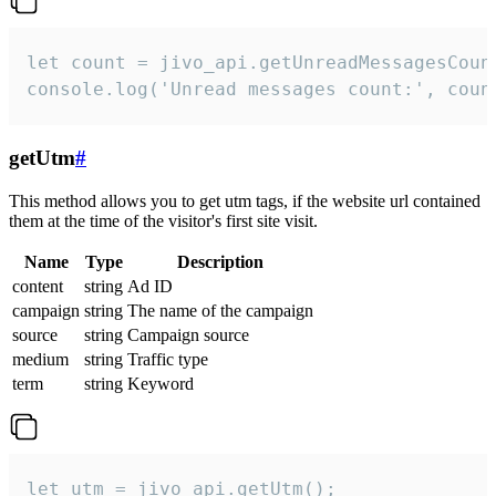
let count = jivo_api.getUnreadMessagesCount
console.log('Unread messages count:', coun
getUtm
#
This method allows you to get utm tags, if the website url contained
them at the time of the visitor's first site visit.
Name
Type
Description
content
string
Ad ID
campaign
string
The name of the campaign
source
string
Campaign source
medium
string
Traffic type
term
string
Keyword
let utm = jivo_api.getUtm();
