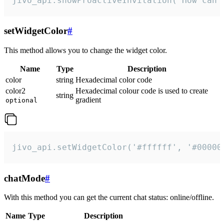
jivo_api.showProactiveInvitation("How can 
setWidgetColor
#
This method allows you to change the widget color.
Name
Type
Description
color
string
Hexadecimal color code
color2
Hexadecimal colour code is used to create
string
gradient
optional
jivo_api.setWidgetColor('#ffffff', '#00000
chatMode
#
With this method you can get the current chat status: online/offline.
Name
Type
Description