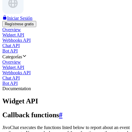
Iniciar Sesión
Regístrese gratis
Overview
Widget API
Webhooks API
Chat API
Bot API
Categorías
Overview
Widget API
Webhooks API
Chat API
Bot API
Documentation
Widget API
Callback functions
#
JivoChat executes the functions listed below to report about an event