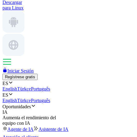
Descargar
para Linux
Iniciar Sesión
Regístrese gratis
ES
English
Türkçe
Português
ES
English
Türkçe
Português
Oportunidades
IA
Aumenta el rendimiento del
equipo con IA
Agente de IA
Asistente de IA