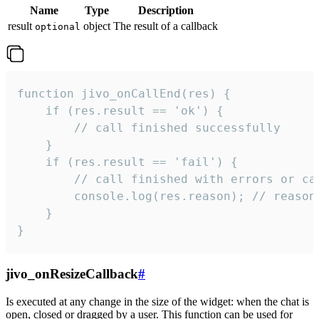
Name
Type
Description
result
object
The result of a callback
optional
function jivo_onCallEnd(res) {

    if (res.result == 'ok') {

        // call finished successfully

    }

    if (res.result == 'fail') {

        // call finished with errors or can
        console.log(res.reason); // reason 
    }

}
jivo_onResizeCallback
#
Is executed at any change in the size of the widget: when the chat is
open, closed or dragged by a user. This function can be used for