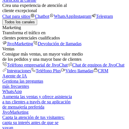
Atención al cliente
Crea una experiencia de atención al
cliente excepcional
Chat para sitios
Chatbot
WhatsApp
Instagram
Telegram
Todos los canales
Marketing
Transforma el tráfico en
clientes potenciales cualificados
JivoMarketing
Devolución de llamadas
Ventas
Consigue más ventas, un mayor valor medio
de los pedidos y una mayor base de clientes
Teléfono empresarial de JivoChat
Chat de equipos de JivoChat
Integraciones
Teléfono Plus
Video llamadas
CRM
Agente de IA
Gestiona las preguntas
más frecuentes
WhatsApp
Aumenta las ventas y ofrece asistencia
a tus clientes a través de su aplicación
de mensajería preferida
JivoMarketing
Capta la atención de tus visitantes:
capta su interés antes de que se
vayan