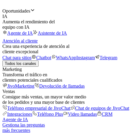
Oportunidades
IA
Aumenta el rendimiento del
equipo con IA
Agente de IA
Asistente de IA
Atención al cliente
Crea una experiencia de atención al
cliente excepcional
Chat para sitios
Chatbot
WhatsApp
Instagram
Telegram
Todos los canales
Marketing
Transforma el tráfico en
clientes potenciales cualificados
JivoMarketing
Devolución de llamadas
Ventas
Consigue más ventas, un mayor valor medio
de los pedidos y una mayor base de clientes
Teléfono empresarial de JivoChat
Chat de equipos de JivoChat
Integraciones
Teléfono Plus
Video llamadas
CRM
Agente de IA
Gestiona las preguntas
más frecuentes