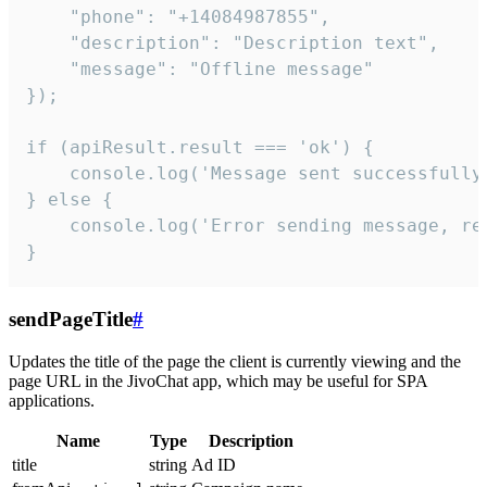
    "phone": "+14084987855",

    "description": "Description text",

    "message": "Offline message"

});

if (apiResult.result === 'ok') {

    console.log('Message sent successfully'
} else {

    console.log('Error sending message, rea
}
sendPageTitle
#
Updates the title of the page the client is currently viewing and the
page URL in the JivoChat app, which may be useful for SPA
applications.
Name
Type
Description
title
string
Ad ID