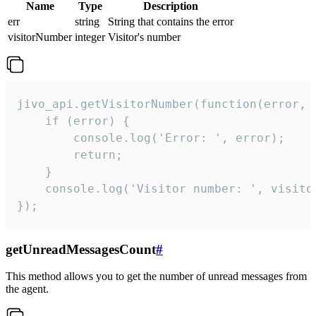
Name
Type
Description
err
string
String that contains the error
visitorNumber
integer
Visitor's number
jivo_api.getVisitorNumber(function(error, v
    if (error) {

        console.log('Error: ', error);

        return;

    }  

    console.log('Visitor number: ', visitor
});
getUnreadMessagesCount
#
This method allows you to get the number of unread messages from
the agent.