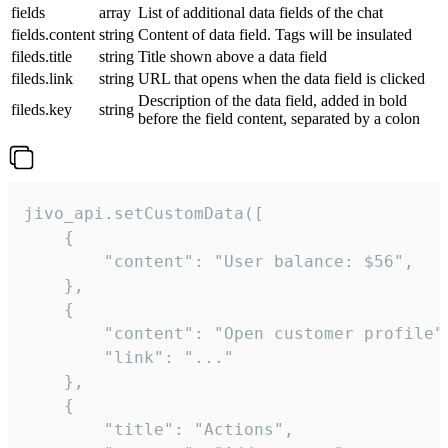
fields
array
List of additional data fields of the chat
fields.content
string
Content of data field. Tags will be insulated
fileds.title
string
Title shown above a data field
fileds.link
string
URL that opens when the data field is clicked
Description of the data field, added in bold
fileds.key
string
before the field content, separated by a colon
jivo_api.setCustomData([

    {

        "content": "User balance: $56",

    },

    {

        "content": "Open customer profile",
        "link": "..."

    },

    {

        "title": "Actions",
