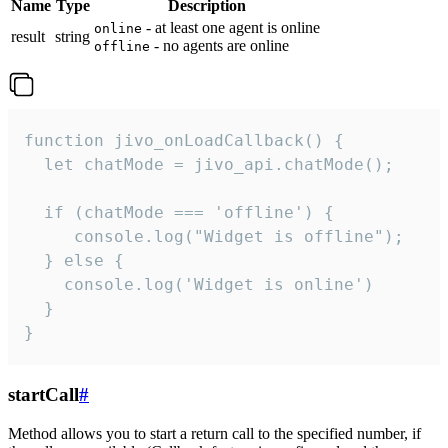
Name
Type
Description
- at least one agent is online
online
result
string
- no agents are online
offline
function jivo_onLoadCallback() {

  let chatMode = jivo_api.chatMode();

  if (chatMode === 'offline') {

     console.log("Widget is offline");

  } else {

    console.log('Widget is online')

  }

}
startCall
#
Method allows you to start a return call to the specified number, if