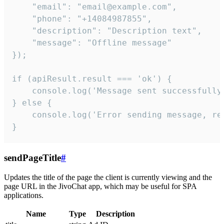
    "email": "email@example.com",

    "phone": "+14084987855",

    "description": "Description text",

    "message": "Offline message"

});

if (apiResult.result === 'ok') {

    console.log('Message sent successfully'
} else {

    console.log('Error sending message, rea
}
sendPageTitle
#
Updates the title of the page the client is currently viewing and the
page URL in the JivoChat app, which may be useful for SPA
applications.
Name
Type
Description