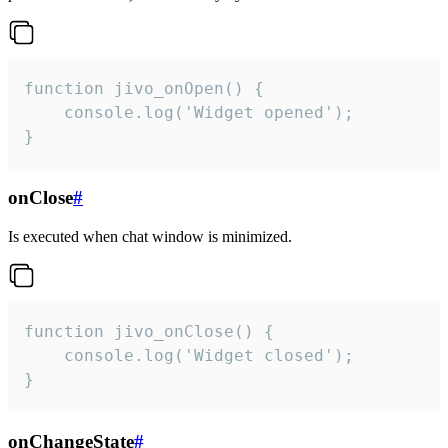
function jivo_onOpen() {

    console.log('Widget opened');

}
onClose
#
Is executed when chat window is minimized.
function jivo_onClose() {

    console.log('Widget closed');

}
onChangeState
#