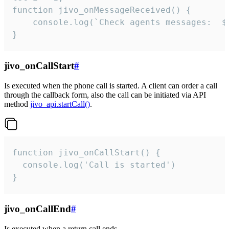
function jivo_onMessageReceived() {

	console.log(`Check agents messages:  ${i++}`)

}
jivo_onCallStart
#
Is executed when the phone call is started. A client can order a call
through the callback form, also the call can be initiated via API
method
jivo_api.startCall()
.
function jivo_onCallStart() {

  console.log('Call is started')

}
jivo_onCallEnd
#
Is executed when a return call ends.