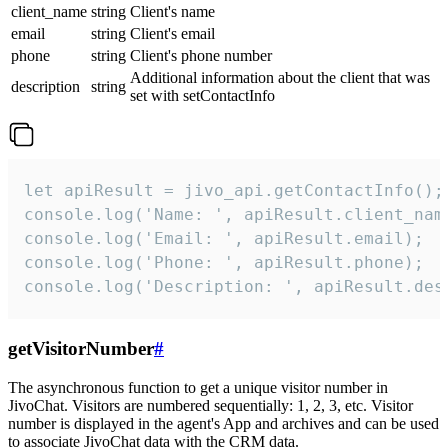
client_name
string
Client's name
email
string
Client's email
phone
string
Client's phone number
Additional information about the client that was
description
string
set with setContactInfo
let apiResult = jivo_api.getContactInfo();

console.log('Name: ', apiResult.client_name
console.log('Email: ', apiResult.email);

console.log('Phone: ', apiResult.phone);

console.log('Description: ', apiResult.des
getVisitorNumber
#
The asynchronous function to get a unique visitor number in
JivoChat. Visitors are numbered sequentially: 1, 2, 3, etc. Visitor
number is displayed in the agent's App and archives and can be used
to associate JivoChat data with the CRM data.