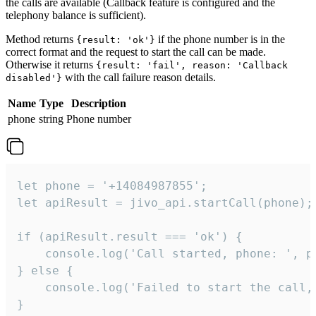
the calls are available (Callback feature is configured and the
telephony balance is sufficient).
Method returns
if the phone number is in the
{result: 'ok'}
correct format and the request to start the call can be made.
Otherwise it returns
{result: 'fail', reason: 'Callback
with the call failure reason details.
disabled'}
Name
Type
Description
phone
string
Phone number
let phone = '+14084987855';

let apiResult = jivo_api.startCall(phone);

if (apiResult.result === 'ok') {

    console.log('Call started, phone: ', ph
} else {

    console.log('Failed to start the call,
}