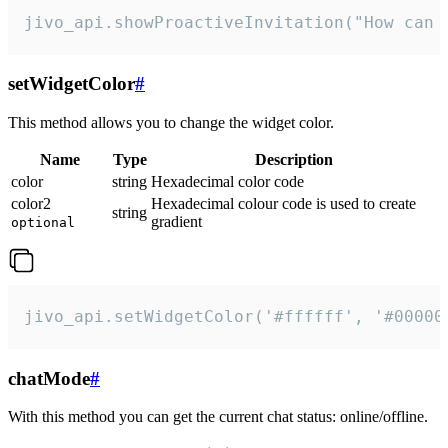
jivo_api.showProactiveInvitation("How can 
setWidgetColor
#
This method allows you to change the widget color.
Name
Type
Description
color
string
Hexadecimal color code
color2
Hexadecimal colour code is used to create
string
gradient
optional
jivo_api.setWidgetColor('#ffffff', '#00000
chatMode
#
With this method you can get the current chat status: online/offline.