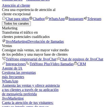
Atención al cliente
Crea una experiencia de atención al
cliente excepcional
Chat para sitios
Chatbot
WhatsApp
Instagram
Telegram
Todos los canales
Marketing
Transforma el tráfico en
clientes potenciales cualificados
JivoMarketing
Devolución de llamadas
Ventas
Consigue más ventas, un mayor valor medio
de los pedidos y una mayor base de clientes
Teléfono empresarial de JivoChat
Chat de equipos de JivoChat
Integraciones
Teléfono Plus
Video llamadas
CRM
Agente de IA
Gestiona las preguntas
más frecuentes
WhatsApp
Aumenta las ventas y ofrece asistencia
a tus clientes a través de su aplicación
de mensajería preferida
JivoMarketing
Capta la atención de tus visitantes:
capta su interés antes de que se