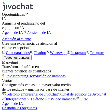
Oportunidades
IA
Aumenta el rendimiento del
equipo con IA
Agente de IA
Asistente de IA
Atención al cliente
Crea una experiencia de atención al
cliente excepcional
Chat para sitios
Chatbot
WhatsApp
Instagram
Telegram
Todos los canales
Marketing
Transforma el tráfico en
clientes potenciales cualificados
JivoMarketing
Devolución de llamadas
Ventas
Consigue más ventas, un mayor valor medio
de los pedidos y una mayor base de clientes
Teléfono empresarial de JivoChat
Chat de equipos de JivoChat
Integraciones
Teléfono Plus
Video llamadas
CRM
Agente de IA
Gestiona las preguntas