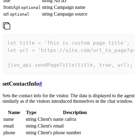
title
string
Ad ID
fromApi
string
Campaign name
optional
url
string
Campaign source
optional
let title = 'This is custom page title';

let url = 'https://site.com/url_to_page?q=p
jivo_api.sendPageTitle(title, true, url);
setContactInfo
#
Sets the contact info for the visitor. The data is displayed to the agent
similarly as if the visitors introduced themselves in the chat window.
Name
Type
Description
name
string
Client's name сайта
email
string
Client's email
phone
string
Client's phone number