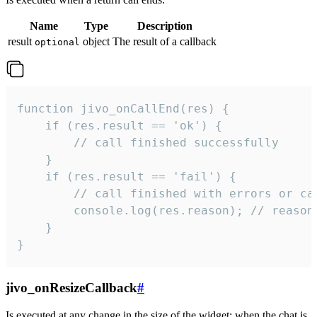
Name
Type
Description
result
object
The result of a callback
optional
function jivo_onCallEnd(res) {

    if (res.result == 'ok') {

        // call finished successfully

    }

    if (res.result == 'fail') {

        // call finished with errors or can
        console.log(res.reason); // reason 
    }

}
jivo_onResizeCallback
#
Is executed at any change in the size of the widget: when the chat is