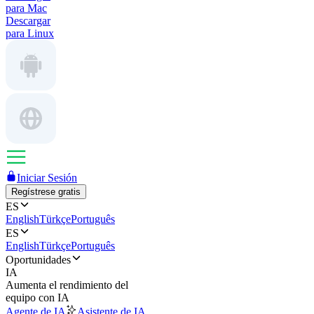
para Mac
Descargar
para Linux
Iniciar Sesión
Regístrese gratis
ES
English
Türkçe
Português
ES
English
Türkçe
Português
Oportunidades
IA
Aumenta el rendimiento del
equipo con IA
Agente de IA
Asistente de IA