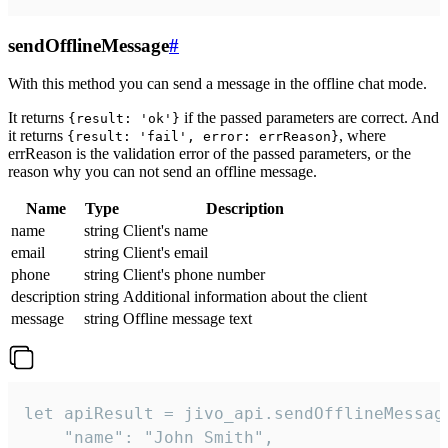
sendOfflineMessage
#
With this method you can send a message in the offline chat mode.
It returns
if the passed parameters are correct. And
{result: 'ok'}
it returns
, where
{result: 'fail', error: errReason}
errReason is the validation error of the passed parameters, or the
reason why you can not send an offline message.
Name
Type
Description
name
string
Client's name
email
string
Client's email
phone
string
Client's phone number
description
string
Additional information about the client
message
string
Offline message text
let apiResult = jivo_api.sendOfflineMessage
    "name": "John Smith",
