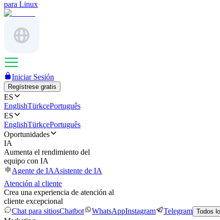
para Linux
Iniciar Sesión
Regístrese gratis
ES
English
Türkçe
Português
ES
English
Türkçe
Português
Oportunidades
IA
Aumenta el rendimiento del
equipo con IA
Agente de IA
Asistente de IA
Atención al cliente
Crea una experiencia de atención al
cliente excepcional
Chat para sitios
Chatbot
WhatsApp
Instagram
Telegram
Todos l