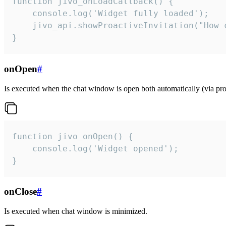
function jivo_onLoadCallback() {

    console.log('Widget fully loaded');

    jivo_api.showProactiveInvitation("How c
}
onOpen
#
Is executed when the chat window is open both automatically (via proa
function jivo_onOpen() {

    console.log('Widget opened');

}
onClose
#
Is executed when chat window is minimized.