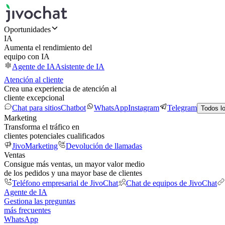
Oportunidades
IA
Aumenta el rendimiento del
equipo con IA
Agente de IA
Asistente de IA
Atención al cliente
Crea una experiencia de atención al
cliente excepcional
Chat para sitios
Chatbot
WhatsApp
Instagram
Telegram
Todos l
Marketing
Transforma el tráfico en
clientes potenciales cualificados
JivoMarketing
Devolución de llamadas
Ventas
Consigue más ventas, un mayor valor medio
de los pedidos y una mayor base de clientes
Teléfono empresarial de JivoChat
Chat de equipos de JivoChat
Agente de IA
Gestiona las preguntas
más frecuentes
WhatsApp