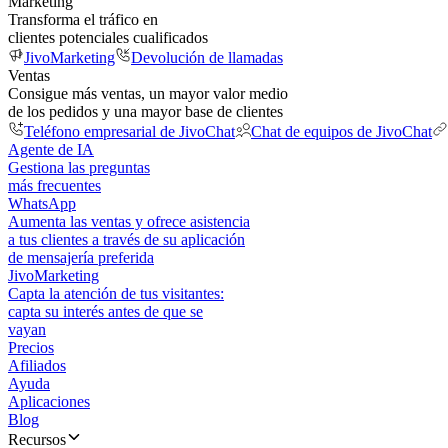
Marketing
Transforma el tráfico en
clientes potenciales cualificados
JivoMarketing
Devolución de llamadas
Ventas
Consigue más ventas, un mayor valor medio
de los pedidos y una mayor base de clientes
Teléfono empresarial de JivoChat
Chat de equipos de JivoChat
Agente de IA
Gestiona las preguntas
más frecuentes
WhatsApp
Aumenta las ventas y ofrece asistencia
a tus clientes a través de su aplicación
de mensajería preferida
JivoMarketing
Capta la atención de tus visitantes:
capta su interés antes de que se
vayan
Precios
Afiliados
Ayuda
Aplicaciones
Blog
Recursos