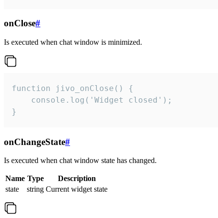
onClose
#
Is executed when chat window is minimized.
function jivo_onClose() {

    console.log('Widget closed');

}
onChangeState
#
Is executed when chat window state has changed.
Name
Type
Description
state
string
Current widget state