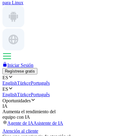
para Linux
Iniciar Sesión
Regístrese gratis
ES
English
Türkçe
Português
ES
English
Türkçe
Português
Oportunidades
IA
Aumenta el rendimiento del
equipo con IA
Agente de IA
Asistente de IA
Atención al cliente