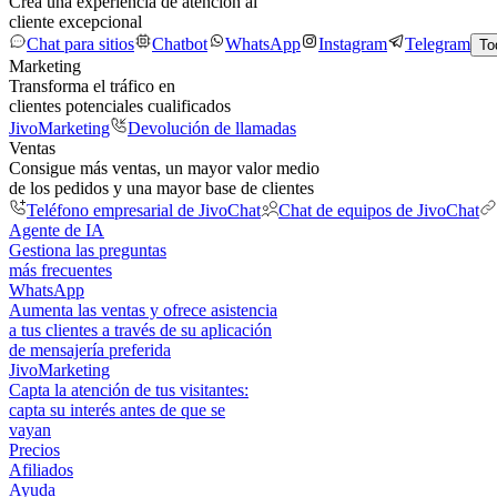
Crea una experiencia de atención al
cliente excepcional
Chat para sitios
Chatbot
WhatsApp
Instagram
Telegram
To
Marketing
Transforma el tráfico en
clientes potenciales cualificados
JivoMarketing
Devolución de llamadas
Ventas
Consigue más ventas, un mayor valor medio
de los pedidos y una mayor base de clientes
Teléfono empresarial de JivoChat
Chat de equipos de JivoChat
Agente de IA
Gestiona las preguntas
más frecuentes
WhatsApp
Aumenta las ventas y ofrece asistencia
a tus clientes a través de su aplicación
de mensajería preferida
JivoMarketing
Capta la atención de tus visitantes:
capta su interés antes de que se
vayan
Precios
Afiliados
Ayuda