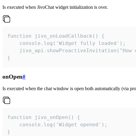
Is executed when JivoChat widget initialization is over.
function jivo_onLoadCallback() {

    console.log('Widget fully loaded');

    jivo_api.showProactiveInvitation("How c
}
onOpen
#
Is executed when the chat window is open both automatically (via proa
function jivo_onOpen() {

    console.log('Widget opened');

}