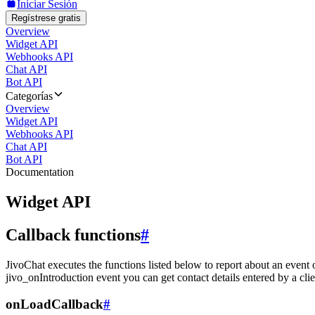
Iniciar Sesión
Regístrese gratis
Overview
Widget API
Webhooks API
Chat API
Bot API
Categorías
Overview
Widget API
Webhooks API
Chat API
Bot API
Documentation
Widget API
Callback functions
#
JivoChat executes the functions listed below to report about an event 
jivo_onIntroduction event you can get contact details entered by a clie
onLoadCallback
#