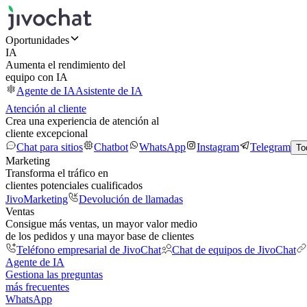
Oportunidades
IA
Aumenta el rendimiento del
equipo con IA
Agente de IA
Asistente de IA
Atención al cliente
Crea una experiencia de atención al
cliente excepcional
Chat para sitios
Chatbot
WhatsApp
Instagram
Telegram
To
Marketing
Transforma el tráfico en
clientes potenciales cualificados
JivoMarketing
Devolución de llamadas
Ventas
Consigue más ventas, un mayor valor medio
de los pedidos y una mayor base de clientes
Teléfono empresarial de JivoChat
Chat de equipos de JivoChat
Agente de IA
Gestiona las preguntas
más frecuentes
WhatsApp