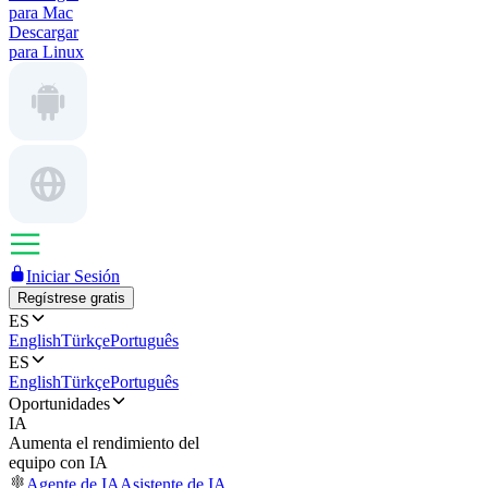
para Mac
Descargar
para Linux
Iniciar Sesión
Regístrese gratis
ES
English
Türkçe
Português
ES
English
Türkçe
Português
Oportunidades
IA
Aumenta el rendimiento del
equipo con IA
Agente de IA
Asistente de IA