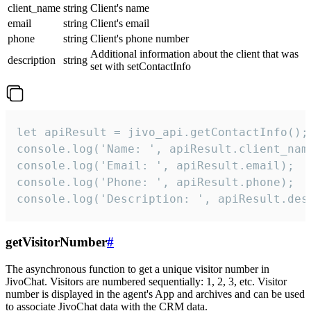
client_name
string
Client's name
email
string
Client's email
phone
string
Client's phone number
Additional information about the client that was
description
string
set with setContactInfo
let apiResult = jivo_api.getContactInfo();

console.log('Name: ', apiResult.client_name
console.log('Email: ', apiResult.email);

console.log('Phone: ', apiResult.phone);

console.log('Description: ', apiResult.des
getVisitorNumber
#
The asynchronous function to get a unique visitor number in
JivoChat. Visitors are numbered sequentially: 1, 2, 3, etc. Visitor
number is displayed in the agent's App and archives and can be used
to associate JivoChat data with the CRM data.