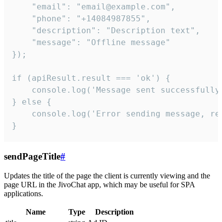
    "email": "email@example.com",

    "phone": "+14084987855",

    "description": "Description text",

    "message": "Offline message"

});

if (apiResult.result === 'ok') {

    console.log('Message sent successfully'
} else {

    console.log('Error sending message, rea
}
sendPageTitle
#
Updates the title of the page the client is currently viewing and the
page URL in the JivoChat app, which may be useful for SPA
applications.
Name
Type
Description