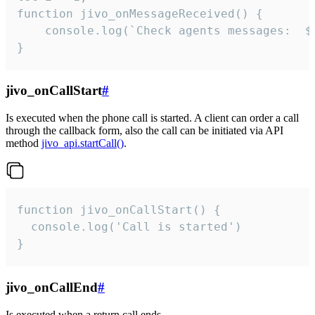
function jivo_onMessageReceived() {

	console.log(`Check agents messages:  ${i++}`)

}
jivo_onCallStart
#
Is executed when the phone call is started. A client can order a call
through the callback form, also the call can be initiated via API
method
jivo_api.startCall()
.
function jivo_onCallStart() {

  console.log('Call is started')

}
jivo_onCallEnd
#
Is executed when a return call ends.