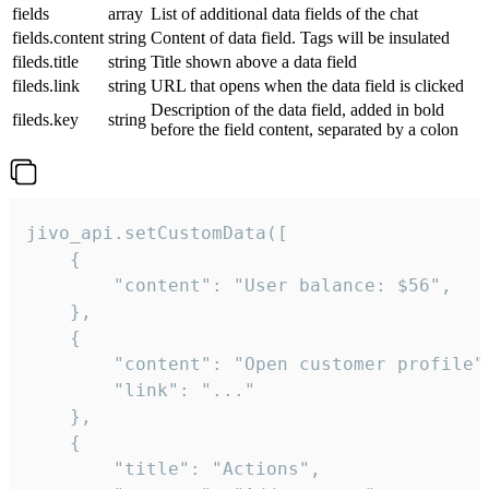
fields
array
List of additional data fields of the chat
fields.content
string
Content of data field. Tags will be insulated
fileds.title
string
Title shown above a data field
fileds.link
string
URL that opens when the data field is clicked
Description of the data field, added in bold
fileds.key
string
before the field content, separated by a colon
jivo_api.setCustomData([

    {

        "content": "User balance: $56",

    },

    {

        "content": "Open customer profile",
        "link": "..."

    },

    {

        "title": "Actions",
