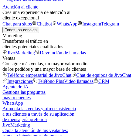
Atención al cliente
Crea una experiencia de atención al
cliente excepcional
Chat para sitios
Chatbot
WhatsApp
Instagram
Telegram
Todos los canales
Marketing
Transforma el tráfico en
clientes potenciales cualificados
JivoMarketing
Devolución de llamadas
Ventas
Consigue más ventas, un mayor valor medio
de los pedidos y una mayor base de clientes
Teléfono empresarial de JivoChat
Chat de equipos de JivoChat
Integraciones
Teléfono Plus
Video llamadas
CRM
Agente de IA
Gestiona las preguntas
más frecuentes
WhatsApp
Aumenta las ventas y ofrece asistencia
a tus clientes a través de su aplicación
de mensajería preferida
JivoMarketing
Capta la atención de tus visitantes:
capta su interés antes de que se