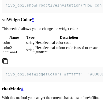
jivo_api.showProactiveInvitation("How can 
setWidgetColor
#
This method allows you to change the widget color.
Name
Type
Description
color
string
Hexadecimal color code
color2
Hexadecimal colour code is used to create
string
gradient
optional
jivo_api.setWidgetColor('#ffffff', '#00000
chatMode
#
With this method you can get the current chat status: online/offline.