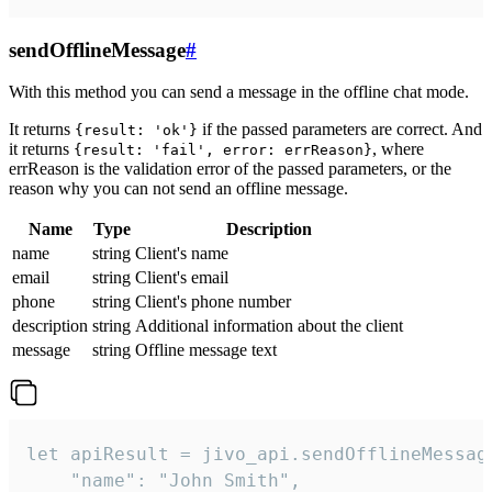
sendOfflineMessage
#
With this method you can send a message in the offline chat mode.
It returns
if the passed parameters are correct. And
{result: 'ok'}
it returns
, where
{result: 'fail', error: errReason}
errReason is the validation error of the passed parameters, or the
reason why you can not send an offline message.
Name
Type
Description
name
string
Client's name
email
string
Client's email
phone
string
Client's phone number
description
string
Additional information about the client
message
string
Offline message text
let apiResult = jivo_api.sendOfflineMessage
    "name": "John Smith",
