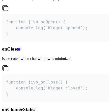
function jivo_onOpen() {

    console.log('Widget opened');

}
onClose
#
Is executed when chat window is minimized.
function jivo_onClose() {

    console.log('Widget closed');

}
onChangeState
#