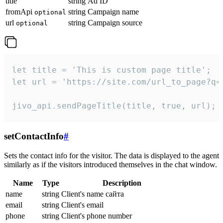
title
string
Ad ID
fromApi
string
Campaign name
optional
url
string
Campaign source
optional
let title = 'This is custom page title';

let url = 'https://site.com/url_to_page?q=p
jivo_api.sendPageTitle(title, true, url);
setContactInfo
#
Sets the contact info for the visitor. The data is displayed to the agent
similarly as if the visitors introduced themselves in the chat window.
Name
Type
Description
name
string
Client's name сайта
email
string
Client's email
phone
string
Client's phone number