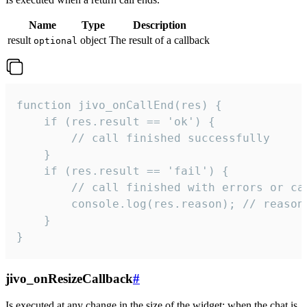
Name
Type
Description
result
object
The result of a callback
optional
function jivo_onCallEnd(res) {

    if (res.result == 'ok') {

        // call finished successfully

    }

    if (res.result == 'fail') {

        // call finished with errors or can
        console.log(res.reason); // reason 
    }

}
jivo_onResizeCallback
#
Is executed at any change in the size of the widget: when the chat is