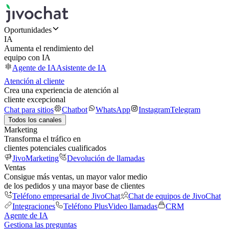
Oportunidades
IA
Aumenta el rendimiento del
equipo con IA
Agente de IA
Asistente de IA
Atención al cliente
Crea una experiencia de atención al
cliente excepcional
Chat para sitios
Chatbot
WhatsApp
Instagram
Telegram
Todos los canales
Marketing
Transforma el tráfico en
clientes potenciales cualificados
JivoMarketing
Devolución de llamadas
Ventas
Consigue más ventas, un mayor valor medio
de los pedidos y una mayor base de clientes
Teléfono empresarial de JivoChat
Chat de equipos de JivoChat
Integraciones
Teléfono Plus
Video llamadas
CRM
Agente de IA
Gestiona las preguntas