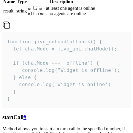
Name
Type
Description
- at least one agent is online
online
result
string
- no agents are online
offline
function jivo_onLoadCallback() {

  let chatMode = jivo_api.chatMode();

  if (chatMode === 'offline') {

     console.log("Widget is offline");

  } else {

    console.log('Widget is online')

  }

}
startCall
#
Method allows you to start a return call to the specified number, if