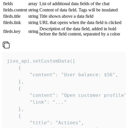
fields
array
List of additional data fields of the chat
fields.content
string
Content of data field. Tags will be insulated
fileds.title
string
Title shown above a data field
fileds.link
string
URL that opens when the data field is clicked
Description of the data field, added in bold
fileds.key
string
before the field content, separated by a colon
jivo_api.setCustomData([

    {

        "content": "User balance: $56",

    },

    {

        "content": "Open customer profile",
        "link": "..."

    },

    {

        "title": "Actions",
