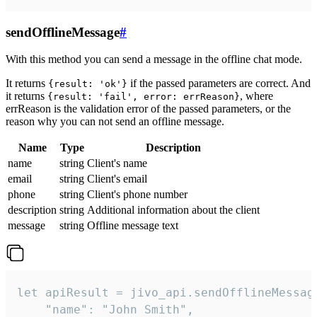
sendOfflineMessage
#
With this method you can send a message in the offline chat mode.
It returns
if the passed parameters are correct. And
{result: 'ok'}
it returns
, where
{result: 'fail', error: errReason}
errReason is the validation error of the passed parameters, or the
reason why you can not send an offline message.
Name
Type
Description
name
string
Client's name
email
string
Client's email
phone
string
Client's phone number
description
string
Additional information about the client
message
string
Offline message text
let apiResult = jivo_api.sendOfflineMessage
    "name": "John Smith",
