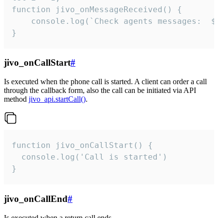
function jivo_onMessageReceived() {

	console.log(`Check agents messages:  ${i++}`)

}
jivo_onCallStart
#
Is executed when the phone call is started. A client can order a call
through the callback form, also the call can be initiated via API
method
jivo_api.startCall()
.
function jivo_onCallStart() {

  console.log('Call is started')

}
jivo_onCallEnd
#
Is executed when a return call ends.