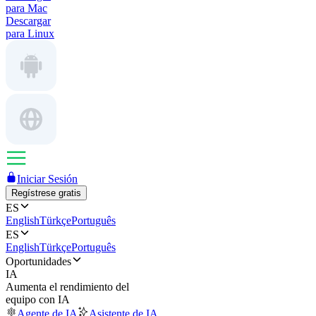
para Mac
Descargar
para Linux
Iniciar Sesión
Regístrese gratis
ES
English
Türkçe
Português
ES
English
Türkçe
Português
Oportunidades
IA
Aumenta el rendimiento del
equipo con IA
Agente de IA
Asistente de IA