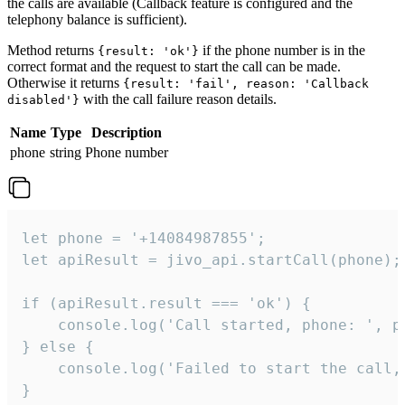
the calls are available (Callback feature is configured and the
telephony balance is sufficient).
Method returns
if the phone number is in the
{result: 'ok'}
correct format and the request to start the call can be made.
Otherwise it returns
{result: 'fail', reason: 'Callback
with the call failure reason details.
disabled'}
Name
Type
Description
phone
string
Phone number
let phone = '+14084987855';

let apiResult = jivo_api.startCall(phone);

if (apiResult.result === 'ok') {

    console.log('Call started, phone: ', ph
} else {

    console.log('Failed to start the call,
}