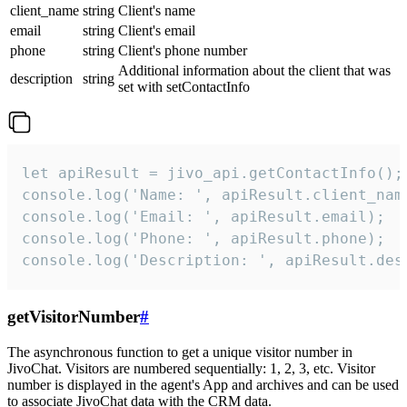
client_name
string
Client's name
email
string
Client's email
phone
string
Client's phone number
Additional information about the client that was
description
string
set with setContactInfo
let apiResult = jivo_api.getContactInfo();

console.log('Name: ', apiResult.client_name
console.log('Email: ', apiResult.email);

console.log('Phone: ', apiResult.phone);

console.log('Description: ', apiResult.des
getVisitorNumber
#
The asynchronous function to get a unique visitor number in
JivoChat. Visitors are numbered sequentially: 1, 2, 3, etc. Visitor
number is displayed in the agent's App and archives and can be used
to associate JivoChat data with the CRM data.