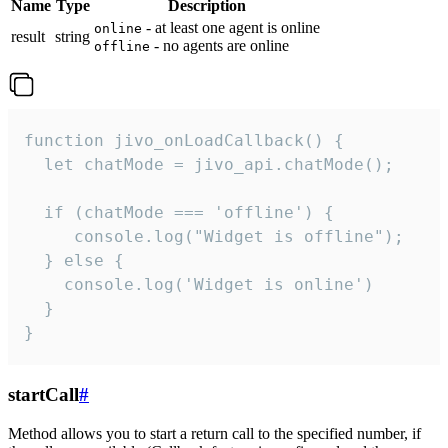
Name
Type
Description
- at least one agent is online
online
result
string
- no agents are online
offline
function jivo_onLoadCallback() {

  let chatMode = jivo_api.chatMode();

  if (chatMode === 'offline') {

     console.log("Widget is offline");

  } else {

    console.log('Widget is online')

  }

}
startCall
#
Method allows you to start a return call to the specified number, if