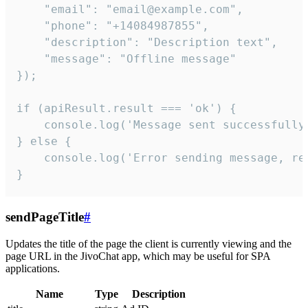
    "email": "email@example.com",

    "phone": "+14084987855",

    "description": "Description text",

    "message": "Offline message"

});

if (apiResult.result === 'ok') {

    console.log('Message sent successfully'
} else {

    console.log('Error sending message, rea
}
sendPageTitle
#
Updates the title of the page the client is currently viewing and the
page URL in the JivoChat app, which may be useful for SPA
applications.
Name
Type
Description