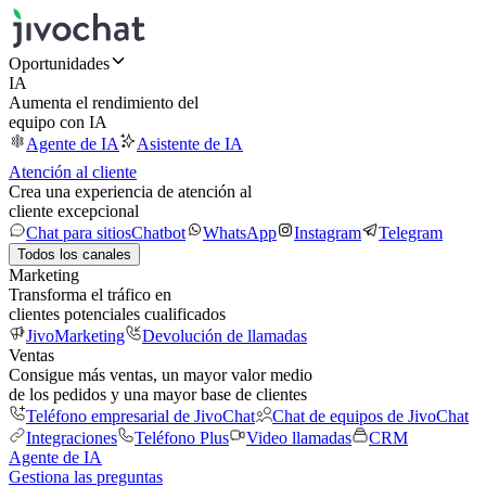
Oportunidades
IA
Aumenta el rendimiento del
equipo con IA
Agente de IA
Asistente de IA
Atención al cliente
Crea una experiencia de atención al
cliente excepcional
Chat para sitios
Chatbot
WhatsApp
Instagram
Telegram
Todos los canales
Marketing
Transforma el tráfico en
clientes potenciales cualificados
JivoMarketing
Devolución de llamadas
Ventas
Consigue más ventas, un mayor valor medio
de los pedidos y una mayor base de clientes
Teléfono empresarial de JivoChat
Chat de equipos de JivoChat
Integraciones
Teléfono Plus
Video llamadas
CRM
Agente de IA
Gestiona las preguntas