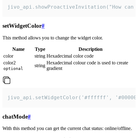
jivo_api.showProactiveInvitation("How can 
setWidgetColor
#
This method allows you to change the widget color.
Name
Type
Description
color
string
Hexadecimal color code
color2
Hexadecimal colour code is used to create
string
gradient
optional
jivo_api.setWidgetColor('#ffffff', '#00000
chatMode
#
With this method you can get the current chat status: online/offline.