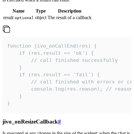
Name
Type
Description
result
object
The result of a callback
optional
function jivo_onCallEnd(res) {

    if (res.result == 'ok') {

        // call finished successfully

    }

    if (res.result == 'fail') {

        // call finished with errors or can
        console.log(res.reason); // reason 
    }

}
jivo_onResizeCallback
#
Is executed at any change in the size of the widget: when the chat is