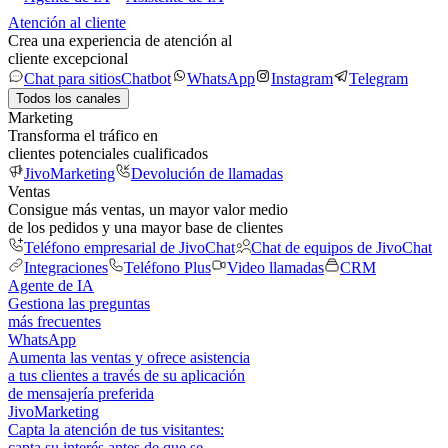
Atención al cliente
Crea una experiencia de atención al
cliente excepcional
Chat para sitios
Chatbot
WhatsApp
Instagram
Telegram
Todos los canales
Marketing
Transforma el tráfico en
clientes potenciales cualificados
JivoMarketing
Devolución de llamadas
Ventas
Consigue más ventas, un mayor valor medio
de los pedidos y una mayor base de clientes
Teléfono empresarial de JivoChat
Chat de equipos de JivoChat
Integraciones
Teléfono Plus
Video llamadas
CRM
Agente de IA
Gestiona las preguntas
más frecuentes
WhatsApp
Aumenta las ventas y ofrece asistencia
a tus clientes a través de su aplicación
de mensajería preferida
JivoMarketing
Capta la atención de tus visitantes:
capta su interés antes de que se