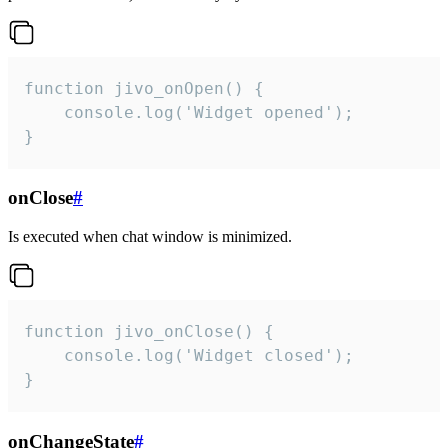
function jivo_onOpen() {

    console.log('Widget opened');

}
onClose
#
Is executed when chat window is minimized.
function jivo_onClose() {

    console.log('Widget closed');

}
onChangeState
#