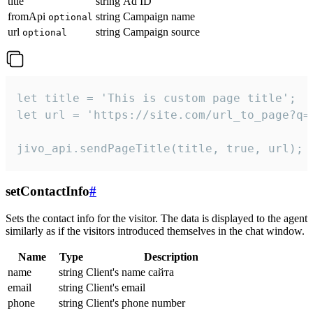
title
string
Ad ID
fromApi
string
Campaign name
optional
url
string
Campaign source
optional
let title = 'This is custom page title';

let url = 'https://site.com/url_to_page?q=p
jivo_api.sendPageTitle(title, true, url);
setContactInfo
#
Sets the contact info for the visitor. The data is displayed to the agent
similarly as if the visitors introduced themselves in the chat window.
Name
Type
Description
name
string
Client's name сайта
email
string
Client's email
phone
string
Client's phone number