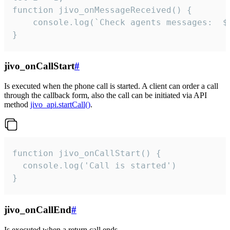
function jivo_onMessageReceived() {

	console.log(`Check agents messages:  ${i++}`)

}
jivo_onCallStart
#
Is executed when the phone call is started. A client can order a call
through the callback form, also the call can be initiated via API
method
jivo_api.startCall()
.
function jivo_onCallStart() {

  console.log('Call is started')

}
jivo_onCallEnd
#
Is executed when a return call ends.