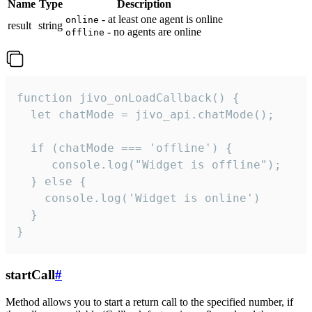
Name
Type
Description
- at least one agent is online
online
result
string
- no agents are online
offline
function jivo_onLoadCallback() {

  let chatMode = jivo_api.chatMode();

  if (chatMode === 'offline') {

     console.log("Widget is offline");

  } else {

    console.log('Widget is online')

  }

}
startCall
#
Method allows you to start a return call to the specified number, if