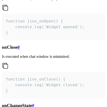
function jivo_onOpen() {

    console.log('Widget opened');

}
onClose
#
Is executed when chat window is minimized.
function jivo_onClose() {

    console.log('Widget closed');

}
onChangeState
#