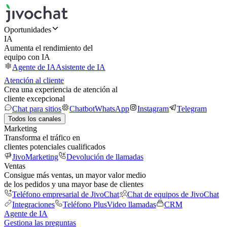
Oportunidades
IA
Aumenta el rendimiento del
equipo con IA
Agente de IA
Asistente de IA
Atención al cliente
Crea una experiencia de atención al
cliente excepcional
Chat para sitios
Chatbot
WhatsApp
Instagram
Telegram
Todos los canales
Marketing
Transforma el tráfico en
clientes potenciales cualificados
JivoMarketing
Devolución de llamadas
Ventas
Consigue más ventas, un mayor valor medio
de los pedidos y una mayor base de clientes
Teléfono empresarial de JivoChat
Chat de equipos de JivoChat
Integraciones
Teléfono Plus
Video llamadas
CRM
Agente de IA
Gestiona las preguntas