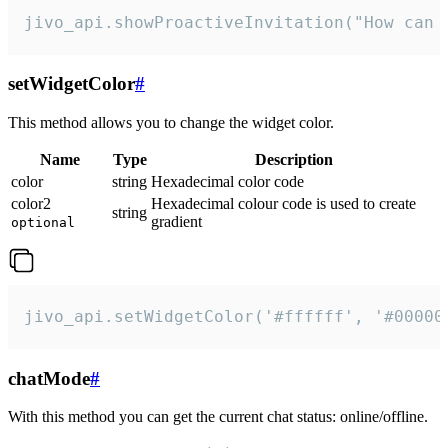
jivo_api.showProactiveInvitation("How can 
setWidgetColor
#
This method allows you to change the widget color.
Name
Type
Description
color
string
Hexadecimal color code
color2
Hexadecimal colour code is used to create
string
gradient
optional
jivo_api.setWidgetColor('#ffffff', '#00000
chatMode
#
With this method you can get the current chat status: online/offline.