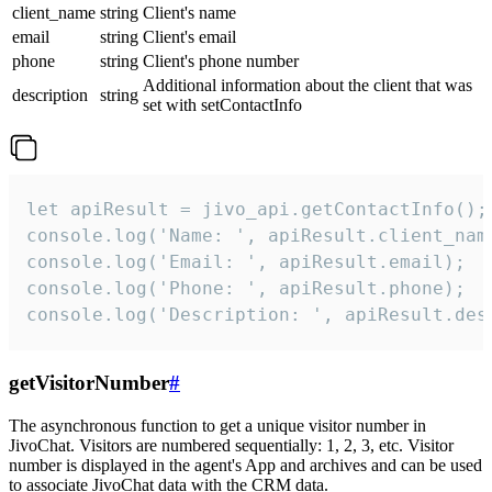
client_name
string
Client's name
email
string
Client's email
phone
string
Client's phone number
Additional information about the client that was
description
string
set with setContactInfo
let apiResult = jivo_api.getContactInfo();

console.log('Name: ', apiResult.client_name
console.log('Email: ', apiResult.email);

console.log('Phone: ', apiResult.phone);

console.log('Description: ', apiResult.des
getVisitorNumber
#
The asynchronous function to get a unique visitor number in
JivoChat. Visitors are numbered sequentially: 1, 2, 3, etc. Visitor
number is displayed in the agent's App and archives and can be used
to associate JivoChat data with the CRM data.