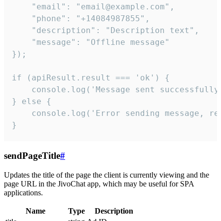
    "email": "email@example.com",

    "phone": "+14084987855",

    "description": "Description text",

    "message": "Offline message"

});

if (apiResult.result === 'ok') {

    console.log('Message sent successfully'
} else {

    console.log('Error sending message, rea
}
sendPageTitle
#
Updates the title of the page the client is currently viewing and the
page URL in the JivoChat app, which may be useful for SPA
applications.
Name
Type
Description