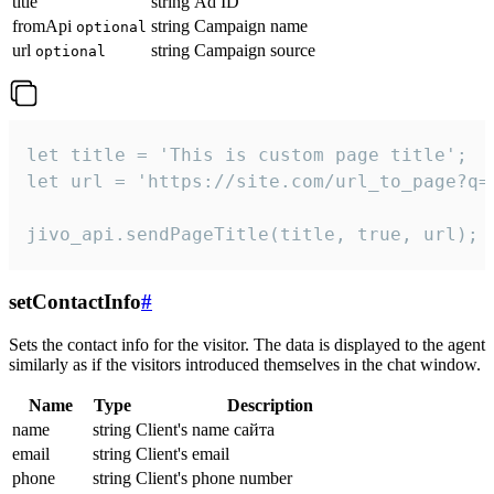
title
string
Ad ID
fromApi
string
Campaign name
optional
url
string
Campaign source
optional
let title = 'This is custom page title';

let url = 'https://site.com/url_to_page?q=p
jivo_api.sendPageTitle(title, true, url);
setContactInfo
#
Sets the contact info for the visitor. The data is displayed to the agent
similarly as if the visitors introduced themselves in the chat window.
Name
Type
Description
name
string
Client's name сайта
email
string
Client's email
phone
string
Client's phone number