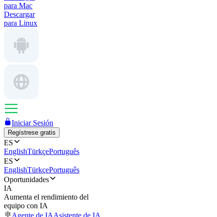
para Mac
Descargar
para Linux
Iniciar Sesión
Regístrese gratis
ES
English
Türkçe
Português
ES
English
Türkçe
Português
Oportunidades
IA
Aumenta el rendimiento del
equipo con IA
Agente de IA
Asistente de IA