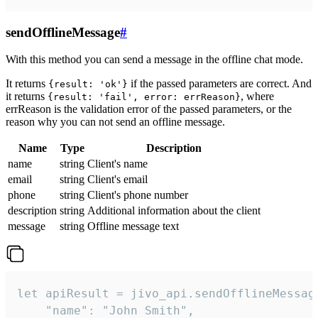
sendOfflineMessage
#
With this method you can send a message in the offline chat mode.
It returns
if the passed parameters are correct. And
{result: 'ok'}
it returns
, where
{result: 'fail', error: errReason}
errReason is the validation error of the passed parameters, or the
reason why you can not send an offline message.
Name
Type
Description
name
string
Client's name
email
string
Client's email
phone
string
Client's phone number
description
string
Additional information about the client
message
string
Offline message text
let apiResult = jivo_api.sendOfflineMessage
    "name": "John Smith",
