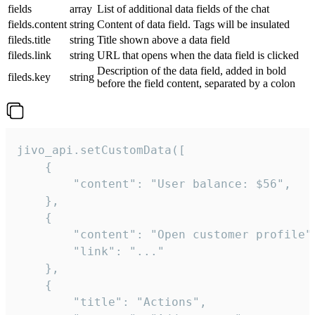
fields
array
List of additional data fields of the chat
fields.content
string
Content of data field. Tags will be insulated
fileds.title
string
Title shown above a data field
fileds.link
string
URL that opens when the data field is clicked
Description of the data field, added in bold
fileds.key
string
before the field content, separated by a colon
jivo_api.setCustomData([

    {

        "content": "User balance: $56",

    },

    {

        "content": "Open customer profile",
        "link": "..."

    },

    {

        "title": "Actions",
