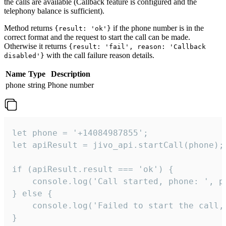
the calls are available (Callback feature is configured and the
telephony balance is sufficient).
Method returns
if the phone number is in the
{result: 'ok'}
correct format and the request to start the call can be made.
Otherwise it returns
{result: 'fail', reason: 'Callback
with the call failure reason details.
disabled'}
Name
Type
Description
phone
string
Phone number
let phone = '+14084987855';

let apiResult = jivo_api.startCall(phone);

if (apiResult.result === 'ok') {

    console.log('Call started, phone: ', ph
} else {

    console.log('Failed to start the call,
}