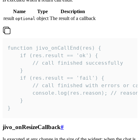
Name
Type
Description
result
object
The result of a callback
optional
function jivo_onCallEnd(res) {

    if (res.result == 'ok') {

        // call finished successfully

    }

    if (res.result == 'fail') {

        // call finished with errors or can
        console.log(res.reason); // reason 
    }

}
jivo_onResizeCallback
#
Is executed at any change in the size of the widget: when the chat is