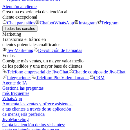
Atención al cliente
Crea una experiencia de atención al
cliente excepcional
Chat para sitios
Chatbot
WhatsApp
Instagram
Telegram
Todos los canales
Marketing
Transforma el tráfico en
clientes potenciales cualificados
JivoMarketing
Devolución de llamadas
Ventas
Consigue más ventas, un mayor valor medio
de los pedidos y una mayor base de clientes
Teléfono empresarial de JivoChat
Chat de equipos de JivoChat
Integraciones
Teléfono Plus
Video llamadas
CRM
Agente de IA
Gestiona las preguntas
más frecuentes
WhatsApp
Aumenta las ventas y ofrece asistencia
a tus clientes a través de su aplicación
de mensajería preferida
JivoMarketing
Capta la atención de tus visitantes:
capta su interés antes de que se