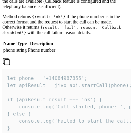
the calls are available (Callback feature is configured and the
telephony balance is sufficient).
Method returns
if the phone number is in the
{result: 'ok'}
correct format and the request to start the call can be made.
Otherwise it returns
{result: 'fail', reason: 'Callback
with the call failure reason details.
disabled'}
Name
Type
Description
phone
string
Phone number
let phone = '+14084987855';

let apiResult = jivo_api.startCall(phone);

if (apiResult.result === 'ok') {

    console.log('Call started, phone: ', ph
} else {

    console.log('Failed to start the call,
}