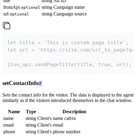
title
string
Ad ID
fromApi
string
Campaign name
optional
url
string
Campaign source
optional
let title = 'This is custom page title';

let url = 'https://site.com/url_to_page?q=p
jivo_api.sendPageTitle(title, true, url);
setContactInfo
#
Sets the contact info for the visitor. The data is displayed to the agent
similarly as if the visitors introduced themselves in the chat window.
Name
Type
Description
name
string
Client's name сайта
email
string
Client's email
phone
string
Client's phone number