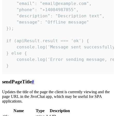
    "email": "email@example.com",

    "phone": "+14084987855",

    "description": "Description text",

    "message": "Offline message"

});

if (apiResult.result === 'ok') {

    console.log('Message sent successfully'
} else {

    console.log('Error sending message, rea
}
sendPageTitle
#
Updates the title of the page the client is currently viewing and the
page URL in the JivoChat app, which may be useful for SPA
applications.
Name
Type
Description