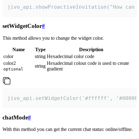
jivo_api.showProactiveInvitation("How can 
setWidgetColor
#
This method allows you to change the widget color.
Name
Type
Description
color
string
Hexadecimal color code
color2
Hexadecimal colour code is used to create
string
gradient
optional
jivo_api.setWidgetColor('#ffffff', '#00000
chatMode
#
With this method you can get the current chat status: online/offline.