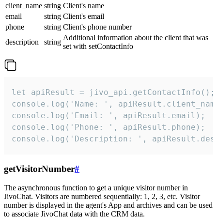
client_name
string
Client's name
email
string
Client's email
phone
string
Client's phone number
Additional information about the client that was
description
string
set with setContactInfo
let apiResult = jivo_api.getContactInfo();

console.log('Name: ', apiResult.client_name
console.log('Email: ', apiResult.email);

console.log('Phone: ', apiResult.phone);

console.log('Description: ', apiResult.des
getVisitorNumber
#
The asynchronous function to get a unique visitor number in
JivoChat. Visitors are numbered sequentially: 1, 2, 3, etc. Visitor
number is displayed in the agent's App and archives and can be used
to associate JivoChat data with the CRM data.