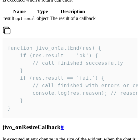
Name
Type
Description
result
object
The result of a callback
optional
function jivo_onCallEnd(res) {

    if (res.result == 'ok') {

        // call finished successfully

    }

    if (res.result == 'fail') {

        // call finished with errors or can
        console.log(res.reason); // reason 
    }

}
jivo_onResizeCallback
#
Is executed at any change in the size of the widget: when the chat is