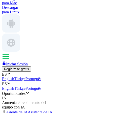
para Mac
Descargar
para Linux
Iniciar Sesión
Regístrese gratis
ES
English
Türkçe
Português
ES
English
Türkçe
Português
Oportunidades
IA
Aumenta el rendimiento del
equipo con IA
Agente de IA
Asistente de IA