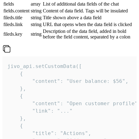
fields
array
List of additional data fields of the chat
fields.content
string
Content of data field. Tags will be insulated
fileds.title
string
Title shown above a data field
fileds.link
string
URL that opens when the data field is clicked
Description of the data field, added in bold
fileds.key
string
before the field content, separated by a colon
jivo_api.setCustomData([

    {

        "content": "User balance: $56",

    },

    {

        "content": "Open customer profile",
        "link": "..."

    },

    {

        "title": "Actions",
