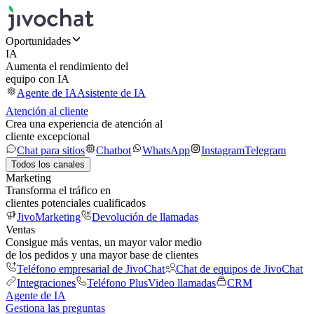
Oportunidades
IA
Aumenta el rendimiento del
equipo con IA
Agente de IA
Asistente de IA
Atención al cliente
Crea una experiencia de atención al
cliente excepcional
Chat para sitios
Chatbot
WhatsApp
Instagram
Telegram
Todos los canales
Marketing
Transforma el tráfico en
clientes potenciales cualificados
JivoMarketing
Devolución de llamadas
Ventas
Consigue más ventas, un mayor valor medio
de los pedidos y una mayor base de clientes
Teléfono empresarial de JivoChat
Chat de equipos de JivoChat
Integraciones
Teléfono Plus
Video llamadas
CRM
Agente de IA
Gestiona las preguntas