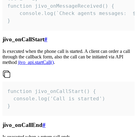
function jivo_onMessageReceived() {

	console.log(`Check agents messages:  ${i++}`)

}
jivo_onCallStart
#
Is executed when the phone call is started. A client can order a call
through the callback form, also the call can be initiated via API
method
jivo_api.startCall()
.
function jivo_onCallStart() {

  console.log('Call is started')

}
jivo_onCallEnd
#
Is executed when a return call ends.