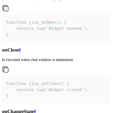
function jivo_onOpen() {

    console.log('Widget opened');

}
onClose
#
Is executed when chat window is minimized.
function jivo_onClose() {

    console.log('Widget closed');

}
onChangeState
#