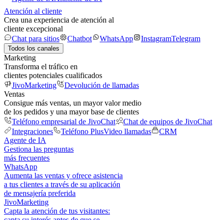
Atención al cliente
Crea una experiencia de atención al
cliente excepcional
Chat para sitios
Chatbot
WhatsApp
Instagram
Telegram
Todos los canales
Marketing
Transforma el tráfico en
clientes potenciales cualificados
JivoMarketing
Devolución de llamadas
Ventas
Consigue más ventas, un mayor valor medio
de los pedidos y una mayor base de clientes
Teléfono empresarial de JivoChat
Chat de equipos de JivoChat
Integraciones
Teléfono Plus
Video llamadas
CRM
Agente de IA
Gestiona las preguntas
más frecuentes
WhatsApp
Aumenta las ventas y ofrece asistencia
a tus clientes a través de su aplicación
de mensajería preferida
JivoMarketing
Capta la atención de tus visitantes:
capta su interés antes de que se