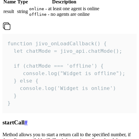
Name
Type
Description
- at least one agent is online
online
result
string
- no agents are online
offline
function jivo_onLoadCallback() {

  let chatMode = jivo_api.chatMode();

  if (chatMode === 'offline') {

     console.log("Widget is offline");

  } else {

    console.log('Widget is online')

  }

}
startCall
#
Method allows you to start a return call to the specified number, if