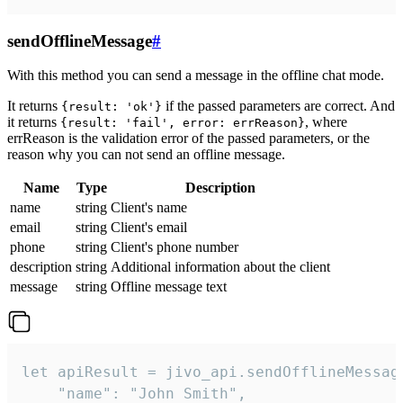
sendOfflineMessage
#
With this method you can send a message in the offline chat mode.
It returns
if the passed parameters are correct. And
{result: 'ok'}
it returns
, where
{result: 'fail', error: errReason}
errReason is the validation error of the passed parameters, or the
reason why you can not send an offline message.
Name
Type
Description
name
string
Client's name
email
string
Client's email
phone
string
Client's phone number
description
string
Additional information about the client
message
string
Offline message text
let apiResult = jivo_api.sendOfflineMessage
    "name": "John Smith",
