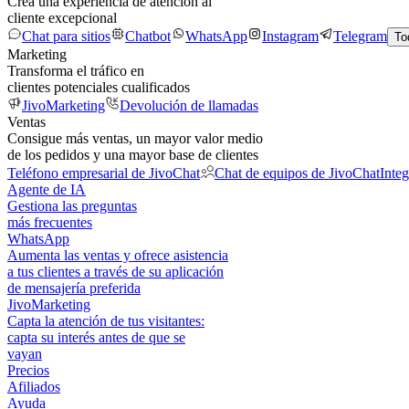
Crea una experiencia de atención al
cliente excepcional
Chat para sitios
Chatbot
WhatsApp
Instagram
Telegram
To
Marketing
Transforma el tráfico en
clientes potenciales cualificados
JivoMarketing
Devolución de llamadas
Ventas
Consigue más ventas, un mayor valor medio
de los pedidos y una mayor base de clientes
Teléfono empresarial de JivoChat
Chat de equipos de JivoChat
Inte
Agente de IA
Gestiona las preguntas
más frecuentes
WhatsApp
Aumenta las ventas y ofrece asistencia
a tus clientes a través de su aplicación
de mensajería preferida
JivoMarketing
Capta la atención de tus visitantes:
capta su interés antes de que se
vayan
Precios
Afiliados
Ayuda