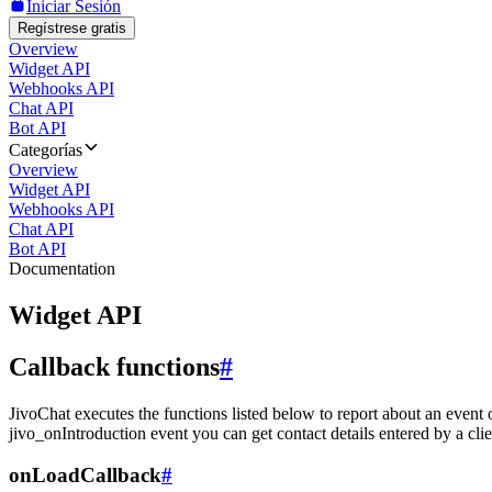
Iniciar Sesión
Regístrese gratis
Overview
Widget API
Webhooks API
Chat API
Bot API
Categorías
Overview
Widget API
Webhooks API
Chat API
Bot API
Documentation
Widget API
Callback functions
#
JivoChat executes the functions listed below to report about an event 
jivo_onIntroduction event you can get contact details entered by a clie
onLoadCallback
#