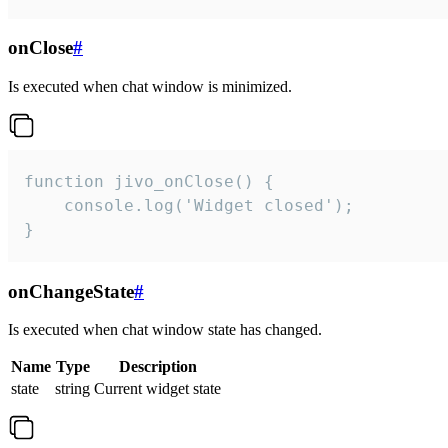
onClose
#
Is executed when chat window is minimized.
function jivo_onClose() {

    console.log('Widget closed');

}
onChangeState
#
Is executed when chat window state has changed.
Name
Type
Description
state
string
Current widget state