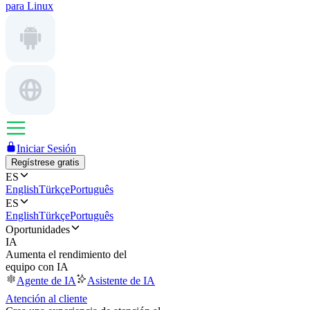
para Linux
Iniciar Sesión
Regístrese gratis
ES
English
Türkçe
Português
ES
English
Türkçe
Português
Oportunidades
IA
Aumenta el rendimiento del
equipo con IA
Agente de IA
Asistente de IA
Atención al cliente