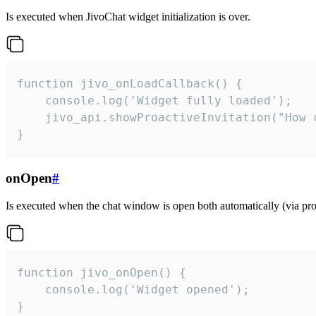
Is executed when JivoChat widget initialization is over.
function jivo_onLoadCallback() {

    console.log('Widget fully loaded');

    jivo_api.showProactiveInvitation("How c
}
onOpen
#
Is executed when the chat window is open both automatically (via proa
function jivo_onOpen() {

    console.log('Widget opened');

}