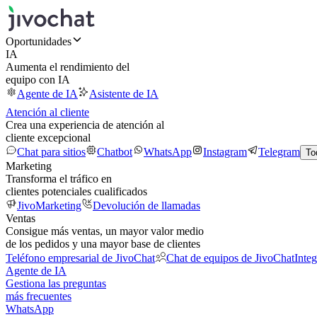
Oportunidades
IA
Aumenta el rendimiento del
equipo con IA
Agente de IA
Asistente de IA
Atención al cliente
Crea una experiencia de atención al
cliente excepcional
Chat para sitios
Chatbot
WhatsApp
Instagram
Telegram
To
Marketing
Transforma el tráfico en
clientes potenciales cualificados
JivoMarketing
Devolución de llamadas
Ventas
Consigue más ventas, un mayor valor medio
de los pedidos y una mayor base de clientes
Teléfono empresarial de JivoChat
Chat de equipos de JivoChat
Inte
Agente de IA
Gestiona las preguntas
más frecuentes
WhatsApp