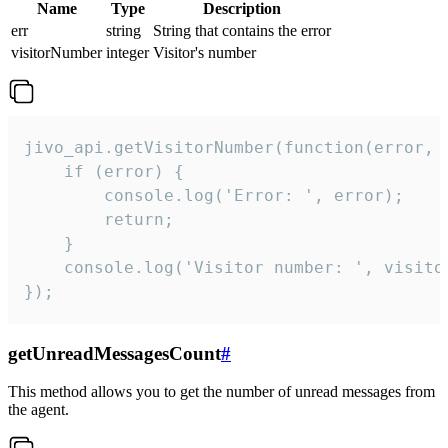
Name
Type
Description
err
string
String that contains the error
visitorNumber
integer
Visitor's number
jivo_api.getVisitorNumber(function(error, v
    if (error) {

        console.log('Error: ', error);

        return;

    }  

    console.log('Visitor number: ', visitor
});
getUnreadMessagesCount
#
This method allows you to get the number of unread messages from
the agent.