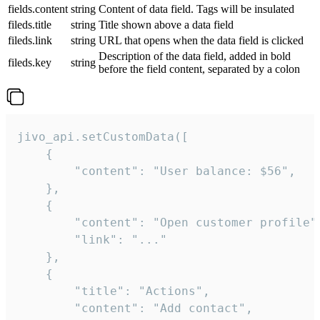
fields.content
string
Content of data field. Tags will be insulated
fileds.title
string
Title shown above a data field
fileds.link
string
URL that opens when the data field is clicked
Description of the data field, added in bold
fileds.key
string
before the field content, separated by a colon
jivo_api.setCustomData([

    {

        "content": "User balance: $56",

    },

    {

        "content": "Open customer profile",
        "link": "..."

    },

    {

        "title": "Actions",

        "content": "Add contact",
