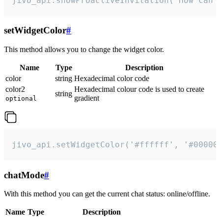
jivo_api.showProactiveInvitation("How can 
setWidgetColor
#
This method allows you to change the widget color.
Name
Type
Description
color
string
Hexadecimal color code
color2
Hexadecimal colour code is used to create
string
gradient
optional
jivo_api.setWidgetColor('#ffffff', '#00000
chatMode
#
With this method you can get the current chat status: online/offline.
Name
Type
Description