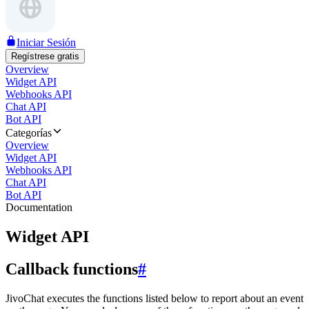
Iniciar Sesión
Regístrese gratis
Overview
Widget API
Webhooks API
Chat API
Bot API
Categorías
Overview
Widget API
Webhooks API
Chat API
Bot API
Documentation
Widget API
Callback functions
#
JivoChat executes the functions listed below to report about an event