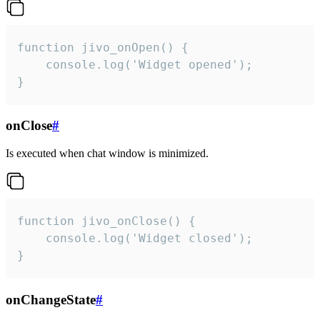
function jivo_onOpen() {

    console.log('Widget opened');

}
onClose
#
Is executed when chat window is minimized.
function jivo_onClose() {

    console.log('Widget closed');

}
onChangeState
#