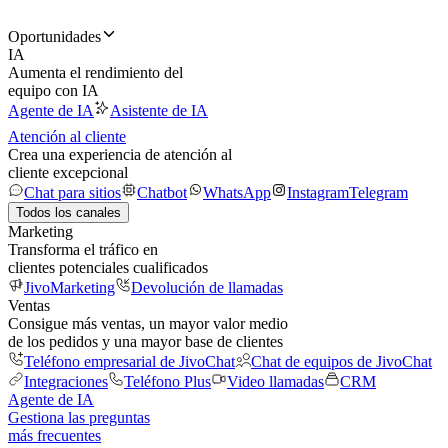
Oportunidades
IA
Aumenta el rendimiento del
equipo con IA
Agente de IA
Asistente de IA
Atención al cliente
Crea una experiencia de atención al
cliente excepcional
Chat para sitios
Chatbot
WhatsApp
Instagram
Telegram
Todos los canales
Marketing
Transforma el tráfico en
clientes potenciales cualificados
JivoMarketing
Devolución de llamadas
Ventas
Consigue más ventas, un mayor valor medio
de los pedidos y una mayor base de clientes
Teléfono empresarial de JivoChat
Chat de equipos de JivoChat
Integraciones
Teléfono Plus
Video llamadas
CRM
Agente de IA
Gestiona las preguntas
más frecuentes