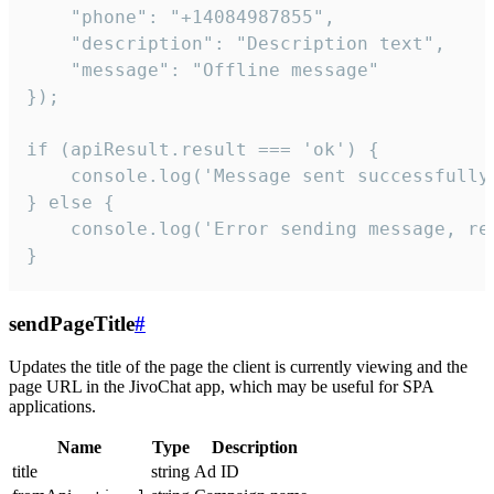
    "phone": "+14084987855",

    "description": "Description text",

    "message": "Offline message"

});

if (apiResult.result === 'ok') {

    console.log('Message sent successfully'
} else {

    console.log('Error sending message, rea
}
sendPageTitle
#
Updates the title of the page the client is currently viewing and the
page URL in the JivoChat app, which may be useful for SPA
applications.
Name
Type
Description
title
string
Ad ID