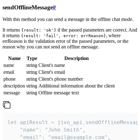
sendOfflineMessage
#
With this method you can send a message in the offline chat mode.
It returns
if the passed parameters are correct. And
{result: 'ok'}
it returns
, where
{result: 'fail', error: errReason}
errReason is the validation error of the passed parameters, or the
reason why you can not send an offline message.
Name
Type
Description
name
string
Client's name
email
string
Client's email
phone
string
Client's phone number
description
string
Additional information about the client
message
string
Offline message text
let apiResult = jivo_api.sendOfflineMessage
    "name": "John Smith",

    "email": "email@example.com",
