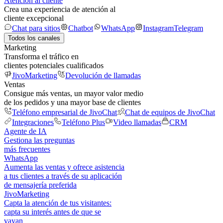
Atención al cliente
Crea una experiencia de atención al
cliente excepcional
Chat para sitios
Chatbot
WhatsApp
Instagram
Telegram
Todos los canales
Marketing
Transforma el tráfico en
clientes potenciales cualificados
JivoMarketing
Devolución de llamadas
Ventas
Consigue más ventas, un mayor valor medio
de los pedidos y una mayor base de clientes
Teléfono empresarial de JivoChat
Chat de equipos de JivoChat
Integraciones
Teléfono Plus
Video llamadas
CRM
Agente de IA
Gestiona las preguntas
más frecuentes
WhatsApp
Aumenta las ventas y ofrece asistencia
a tus clientes a través de su aplicación
de mensajería preferida
JivoMarketing
Capta la atención de tus visitantes:
capta su interés antes de que se
vayan