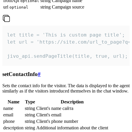
fromApi
string
Campaign name
optional
url
string
Campaign source
optional
let title = 'This is custom page title';

let url = 'https://site.com/url_to_page?q=p
jivo_api.sendPageTitle(title, true, url);
setContactInfo
#
Sets the contact info for the visitor. The data is displayed to the agent
similarly as if the visitors introduced themselves in the chat window.
Name
Type
Description
name
string
Client's name сайта
email
string
Client's email
phone
string
Client's phone number
description
string
Additional information about the client