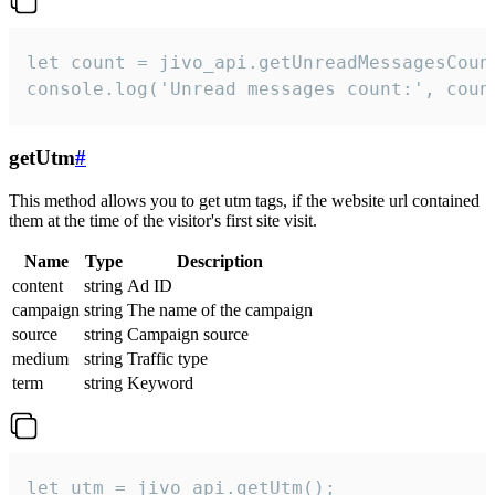
let count = jivo_api.getUnreadMessagesCount
console.log('Unread messages count:', coun
getUtm
#
This method allows you to get utm tags, if the website url contained
them at the time of the visitor's first site visit.
Name
Type
Description
content
string
Ad ID
campaign
string
The name of the campaign
source
string
Campaign source
medium
string
Traffic type
term
string
Keyword
let utm = jivo_api.getUtm();
