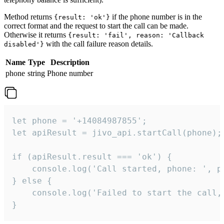
Method returns
if the phone number is in the
{result: 'ok'}
correct format and the request to start the call can be made.
Otherwise it returns
{result: 'fail', reason: 'Callback
with the call failure reason details.
disabled'}
Name
Type
Description
phone
string
Phone number
let phone = '+14084987855';

let apiResult = jivo_api.startCall(phone);

if (apiResult.result === 'ok') {

    console.log('Call started, phone: ', ph
} else {

    console.log('Failed to start the call,
}