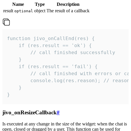
Name
Type
Description
result
object
The result of a callback
optional
function jivo_onCallEnd(res) {

    if (res.result == 'ok') {

        // call finished successfully

    }

    if (res.result == 'fail') {

        // call finished with errors or can
        console.log(res.reason); // reason 
    }

}
jivo_onResizeCallback
#
Is executed at any change in the size of the widget: when the chat is
open, closed or dragged by a user. This function can be used for