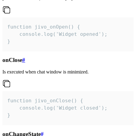
function jivo_onOpen() {

    console.log('Widget opened');

}
onClose
#
Is executed when chat window is minimized.
function jivo_onClose() {

    console.log('Widget closed');

}
onChangeState
#