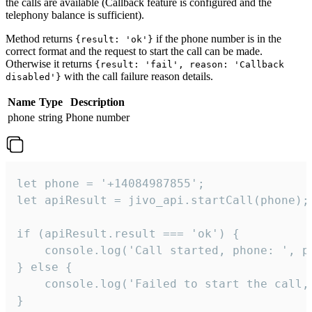
the calls are available (Callback feature is configured and the
telephony balance is sufficient).
Method returns
if the phone number is in the
{result: 'ok'}
correct format and the request to start the call can be made.
Otherwise it returns
{result: 'fail', reason: 'Callback
with the call failure reason details.
disabled'}
Name
Type
Description
phone
string
Phone number
let phone = '+14084987855';

let apiResult = jivo_api.startCall(phone);

if (apiResult.result === 'ok') {

    console.log('Call started, phone: ', ph
} else {

    console.log('Failed to start the call,
}