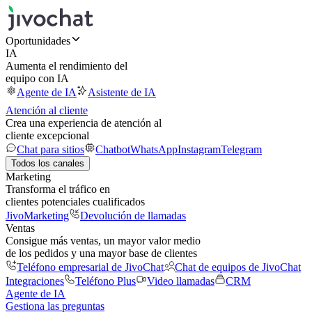
Oportunidades
IA
Aumenta el rendimiento del
equipo con IA
Agente de IA
Asistente de IA
Atención al cliente
Crea una experiencia de atención al
cliente excepcional
Chat para sitios
Chatbot
WhatsApp
Instagram
Telegram
Todos los canales
Marketing
Transforma el tráfico en
clientes potenciales cualificados
JivoMarketing
Devolución de llamadas
Ventas
Consigue más ventas, un mayor valor medio
de los pedidos y una mayor base de clientes
Teléfono empresarial de JivoChat
Chat de equipos de JivoChat
Integraciones
Teléfono Plus
Video llamadas
CRM
Agente de IA
Gestiona las preguntas