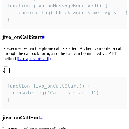
function jivo_onMessageReceived() {

	console.log(`Check agents messages:  ${i++}`)

}
jivo_onCallStart
#
Is executed when the phone call is started. A client can order a call
through the callback form, also the call can be initiated via API
method
jivo_api.startCall()
.
function jivo_onCallStart() {

  console.log('Call is started')

}
jivo_onCallEnd
#
Is executed when a return call ends.