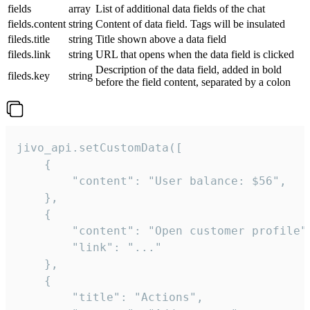
fields
array
List of additional data fields of the chat
fields.content
string
Content of data field. Tags will be insulated
fileds.title
string
Title shown above a data field
fileds.link
string
URL that opens when the data field is clicked
Description of the data field, added in bold
fileds.key
string
before the field content, separated by a colon
jivo_api.setCustomData([

    {

        "content": "User balance: $56",

    },

    {

        "content": "Open customer profile",
        "link": "..."

    },

    {

        "title": "Actions",
