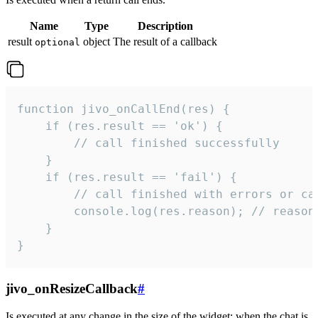
Name
Type
Description
result
object
The result of a callback
optional
function jivo_onCallEnd(res) {

    if (res.result == 'ok') {

        // call finished successfully

    }

    if (res.result == 'fail') {

        // call finished with errors or can
        console.log(res.reason); // reason 
    }

}
jivo_onResizeCallback
#
Is executed at any change in the size of the widget: when the chat is