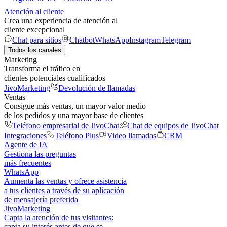
Atención al cliente
Crea una experiencia de atención al
cliente excepcional
Chat para sitios
Chatbot
WhatsApp
Instagram
Telegram
Todos los canales
Marketing
Transforma el tráfico en
clientes potenciales cualificados
JivoMarketing
Devolución de llamadas
Ventas
Consigue más ventas, un mayor valor medio
de los pedidos y una mayor base de clientes
Teléfono empresarial de JivoChat
Chat de equipos de JivoChat
Integraciones
Teléfono Plus
Video llamadas
CRM
Agente de IA
Gestiona las preguntas
más frecuentes
WhatsApp
Aumenta las ventas y ofrece asistencia
a tus clientes a través de su aplicación
de mensajería preferida
JivoMarketing
Capta la atención de tus visitantes:
capta su interés antes de que se