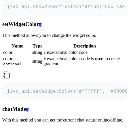
jivo_api.showProactiveInvitation("How can 
setWidgetColor
#
This method allows you to change the widget color.
Name
Type
Description
color
string
Hexadecimal color code
color2
Hexadecimal colour code is used to create
string
gradient
optional
jivo_api.setWidgetColor('#ffffff', '#00000
chatMode
#
With this method you can get the current chat status: online/offline.