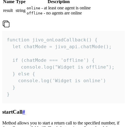
Name
Type
Description
- at least one agent is online
online
result
string
- no agents are online
offline
function jivo_onLoadCallback() {

  let chatMode = jivo_api.chatMode();

  if (chatMode === 'offline') {

     console.log("Widget is offline");

  } else {

    console.log('Widget is online')

  }

}
startCall
#
Method allows you to start a return call to the specified number, if