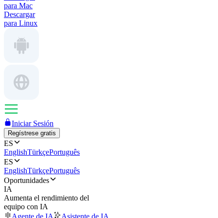
para Mac
Descargar
para Linux
Iniciar Sesión
Regístrese gratis
ES
English
Türkçe
Português
ES
English
Türkçe
Português
Oportunidades
IA
Aumenta el rendimiento del
equipo con IA
Agente de IA
Asistente de IA