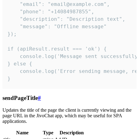
    "email": "email@example.com",

    "phone": "+14084987855",

    "description": "Description text",

    "message": "Offline message"

});

if (apiResult.result === 'ok') {

    console.log('Message sent successfully'
} else {

    console.log('Error sending message, rea
}
sendPageTitle
#
Updates the title of the page the client is currently viewing and the
page URL in the JivoChat app, which may be useful for SPA
applications.
Name
Type
Description