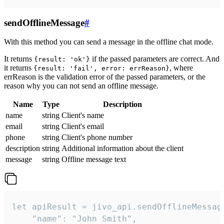
sendOfflineMessage
#
With this method you can send a message in the offline chat mode.
It returns
if the passed parameters are correct. And
{result: 'ok'}
it returns
, where
{result: 'fail', error: errReason}
errReason is the validation error of the passed parameters, or the
reason why you can not send an offline message.
Name
Type
Description
name
string
Client's name
email
string
Client's email
phone
string
Client's phone number
description
string
Additional information about the client
message
string
Offline message text
let apiResult = jivo_api.sendOfflineMessage
    "name": "John Smith",
