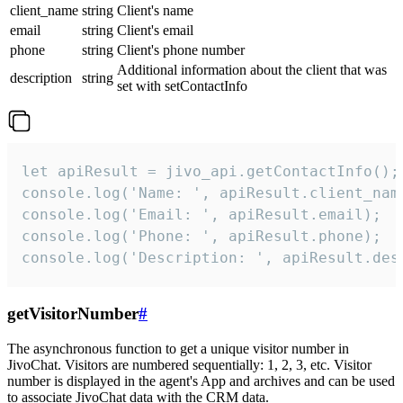
client_name
string
Client's name
email
string
Client's email
phone
string
Client's phone number
Additional information about the client that was
description
string
set with setContactInfo
let apiResult = jivo_api.getContactInfo();

console.log('Name: ', apiResult.client_name
console.log('Email: ', apiResult.email);

console.log('Phone: ', apiResult.phone);

console.log('Description: ', apiResult.des
getVisitorNumber
#
The asynchronous function to get a unique visitor number in
JivoChat. Visitors are numbered sequentially: 1, 2, 3, etc. Visitor
number is displayed in the agent's App and archives and can be used
to associate JivoChat data with the CRM data.