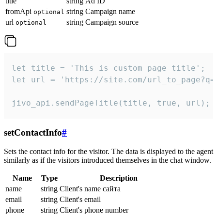
title
string
Ad ID
fromApi
string
Campaign name
optional
url
string
Campaign source
optional
let title = 'This is custom page title';

let url = 'https://site.com/url_to_page?q=p
jivo_api.sendPageTitle(title, true, url);
setContactInfo
#
Sets the contact info for the visitor. The data is displayed to the agent
similarly as if the visitors introduced themselves in the chat window.
Name
Type
Description
name
string
Client's name сайта
email
string
Client's email
phone
string
Client's phone number